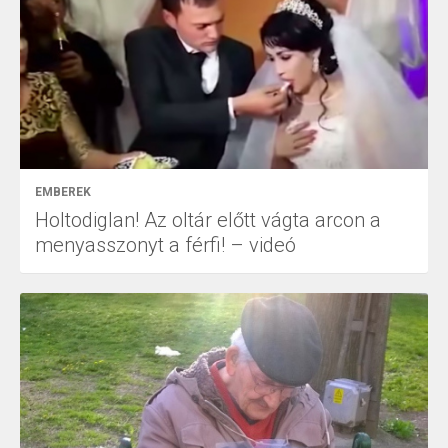
EMBEREK
Holtodiglan! Az oltár előtt vágta arcon a
menyasszonyt a férfi! – videó