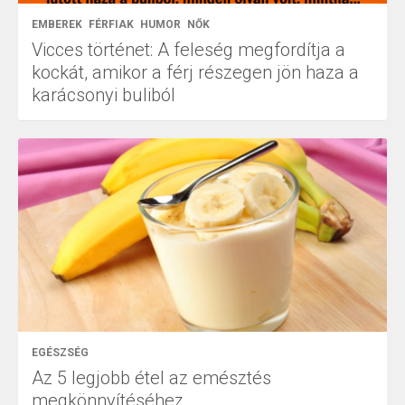
EMBEREK
FÉRFIAK
HUMOR
NŐK
Vicces történet: A feleség megfordítja a
kockát, amikor a férj részegen jön haza a
karácsonyi buliból
EGÉSZSÉG
Az 5 legjobb étel az emésztés
megkönnyítéséhez