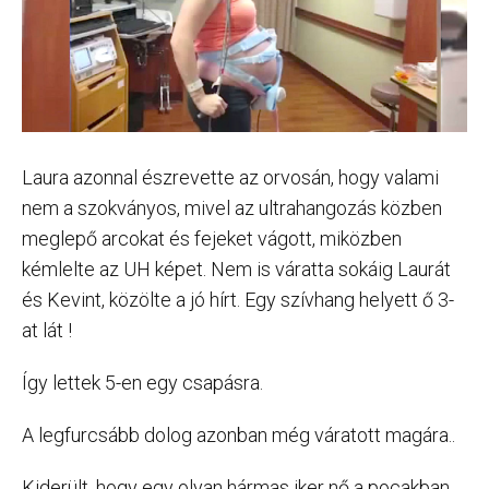
Laura azonnal észrevette az orvosán, hogy valami
nem a szokványos, mivel az ultrahangozás közben
meglepő arcokat és fejeket vágott, miközben
kémlelte az UH képet. Nem is váratta sokáig Laurát
és Kevint, közölte a jó hírt. Egy szívhang helyett ő 3-
at lát !
Így lettek 5-en egy csapásra.
A legfurcsább dolog azonban még váratott magára..
Kiderült, hogy egy olyan hármas iker nő a pocakban,