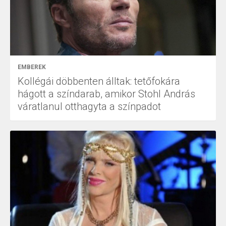
EMBEREK
Kollégái döbbenten álltak: tetőfokára
hágott a színdarab, amikor Stohl András
váratlanul otthagyta a színpadot