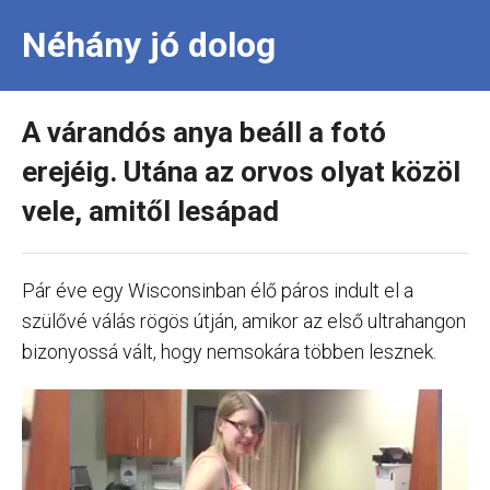
Néhány jó dolog
A várandós anya beáll a fotó
erejéig. Utána az orvos olyat közöl
vele, amitől lesápad
Pár éve egy Wisconsinban élő páros indult el a
szülővé válás rögös útján, amikor az első ultrahangon
bizonyossá vált, hogy nemsokára többen lesznek.