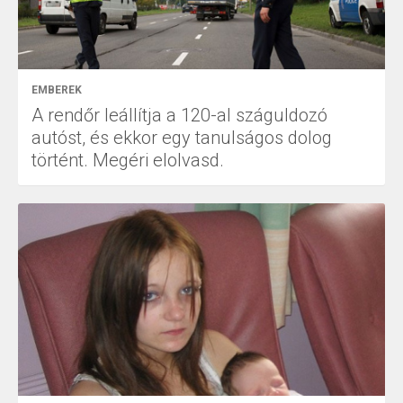
EMBEREK
A rendőr leállítja a 120-al száguldozó
autóst, és ekkor egy tanulságos dolog
történt. Megéri elolvasd.