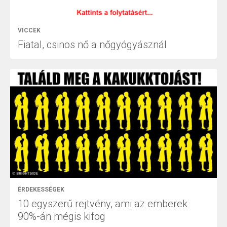
VICCEK
Fiatal, csinos nő a nőgyógyásznál
ÉRDEKESSÉGEK
10 egyszerű rejtvény, ami az emberek
90%-án mégis kifog