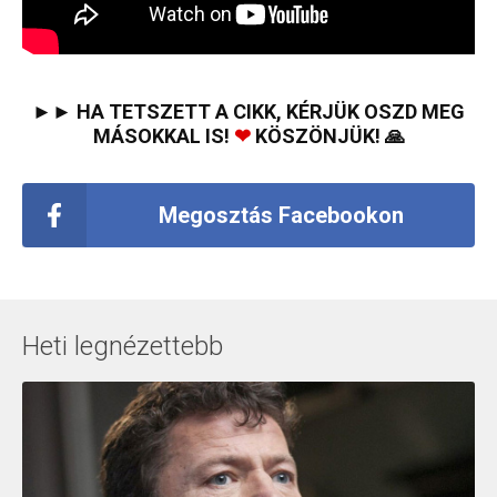
►► HA TETSZETT A CIKK, KÉRJÜK OSZD MEG
MÁSOKKAL IS!
❤
KÖSZÖNJÜK! 🙏
Megosztás Facebookon
Heti legnézettebb