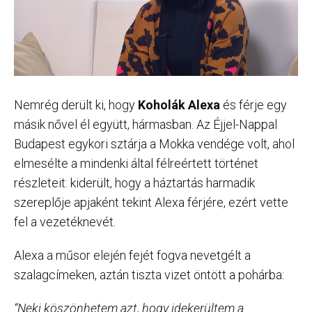
Nemrég derült ki, hogy
Koholák Alexa
és férje egy
másik nővel él együtt, hármasban. Az Éjjel-Nappal
Budapest egykori sztárja a Mokka vendége volt, ahol
elmesélte a mindenki által félreértett történet
részleteit: kiderült, hogy a háztartás harmadik
szereplője apjaként tekint Alexa férjére, ezért vette
fel a vezetéknevét.
Alexa a műsor elején fejét fogva nevetgélt a
szalagcímeken, aztán tiszta vizet öntött a pohárba:
“Neki köszönhetem azt, hogy idekerültem a