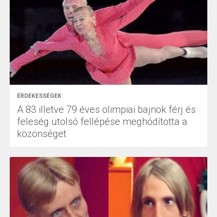
ÉRDEKESSÉGEK
A 83 illetve 79 éves olimpiai bajnok férj és
feleség utolsó fellépése meghódította a
közönséget