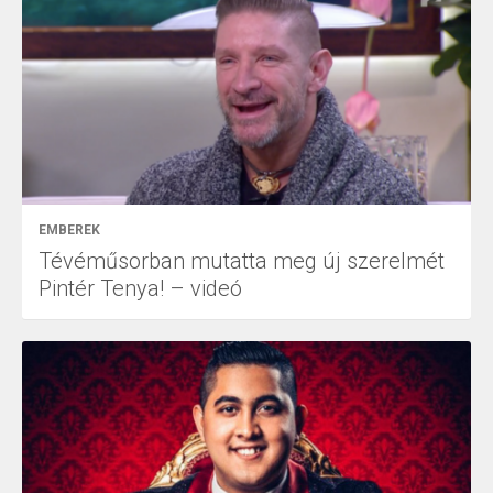
EMBEREK
Tévéműsorban mutatta meg új szerelmét
Pintér Tenya! – videó