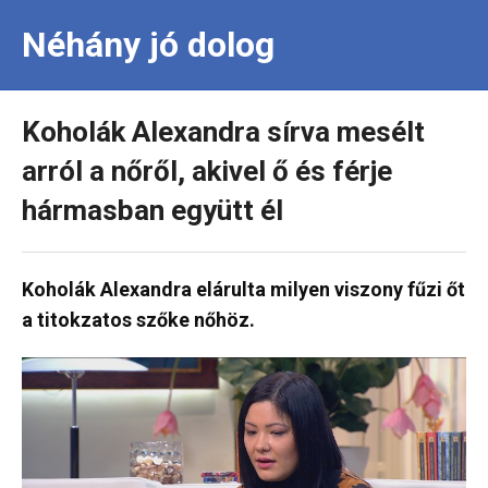
Néhány jó dolog
Koholák Alexandra sírva mesélt
arról a nőről, akivel ő és férje
hármasban együtt él
Koholák Alexandra elárulta milyen viszony fűzi őt
a titokzatos szőke nőhöz.