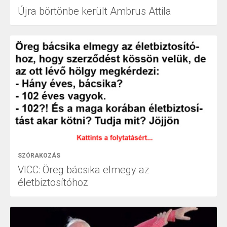
Újra börtönbe került Ambrus Attila
SZÓRAKOZÁS
VICC: Öreg bácsika elmegy az
életbiztosítóhoz