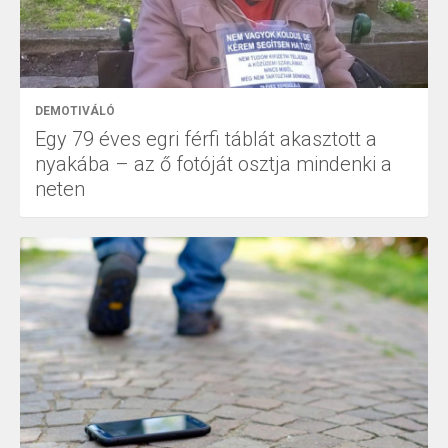
DEMOTIVÁLÓ
Egy 79 éves egri férfi táblát akasztott a
nyakába – az ő fotóját osztja mindenki a
neten