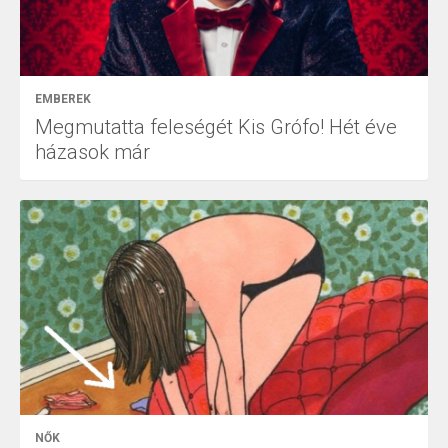
EMBEREK
Megmutatta feleségét Kis Grófo! Hét éve
házasok már
NŐK