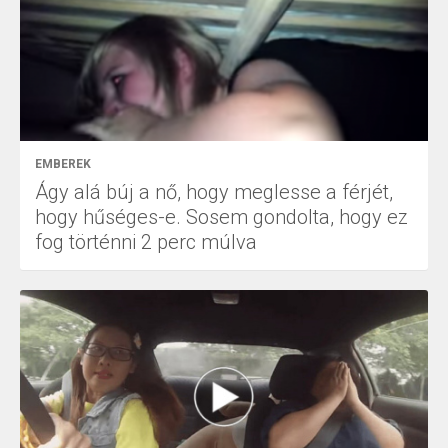
EMBEREK
Ágy alá búj a nő, hogy meglesse a férjét,
hogy hűséges-e. Sosem gondolta, hogy ez
fog történni 2 perc múlva