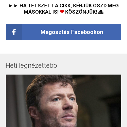
►► HA TETSZETT A CIKK, KÉRJÜK OSZD MEG
MÁSOKKAL IS!
❤
KÖSZÖNJÜK! 🙏
Megosztás Facebookon
Heti legnézettebb