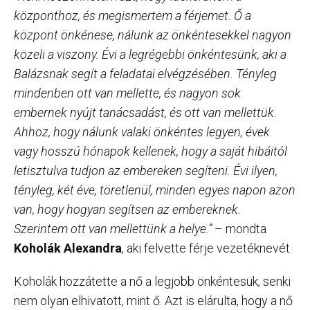
központhoz, és megismertem a férjemet. Ő a
központ önkénese, nálunk az önkéntesekkel nagyon
közeli a viszony. Évi a legrégebbi önkéntesünk, aki a
Balázsnak segít a feladatai elvégzésében. Tényleg
mindenben ott van mellette, és nagyon sok
embernek nyújt tanácsadást, és ott van mellettük.
Ahhoz, hogy nálunk valaki önkéntes legyen, évek
vagy hosszú hónapok kellenek, hogy a saját hibáitól
letisztulva tudjon az embereken segíteni. Évi ilyen,
tényleg, két éve, töretlenül, minden egyes napon azon
van, hogy hogyan segítsen az embereknek.
Szerintem ott van mellettünk a helye.”
– mondta
Koholák Alexandra
, aki felvette férje vezetéknevét.
Koholák hozzátette a nő a legjobb önkéntesük, senki
nem olyan elhivatott, mint ő. Azt is elárulta, hogy a nő