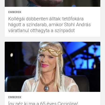
EMBEREK
Kollégái döbbenten álltak: tetőfokára
hágott a színdarab, amikor Stohl András
váratlanul otthagyta a színpadot
EMBEREK
Így néz ki ma a 65 éves Cicciolina!