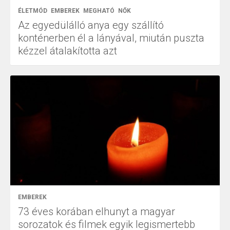
ÉLETMÓD
EMBEREK
MEGHATÓ
NŐK
Az egyedülálló anya egy szállító
konténerben él a lányával, miután puszta
kézzel átalakította azt
EMBEREK
73 éves korában elhunyt a magyar
sorozatok és filmek egyik legismertebb