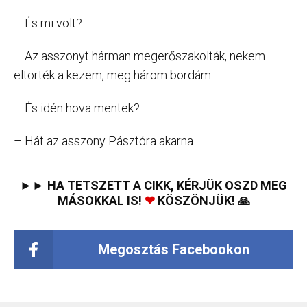
– És mi volt?
– Az asszonyt hárman megerőszakolták, nekem
eltörték a kezem, meg három bordám.
– És idén hova mentek?
– Hát az asszony Pásztóra akarna…
►► HA TETSZETT A CIKK, KÉRJÜK OSZD MEG
MÁSOKKAL IS!
❤
KÖSZÖNJÜK! 🙏
Megosztás Facebookon