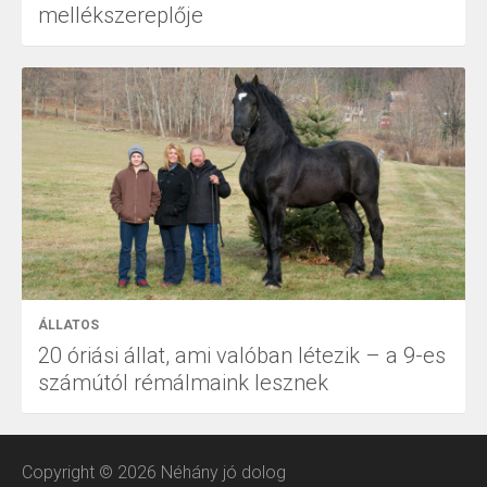
mellékszereplője
ÁLLATOS
20 óriási állat, ami valóban létezik – a 9-es
számútól rémálmaink lesznek
Copyright © 2026 Néhány jó dolog