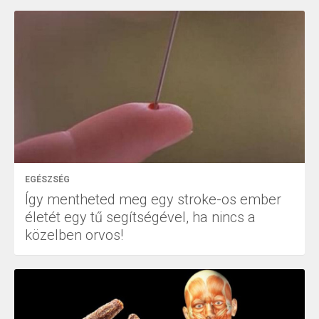
EGÉSZSÉG
Így mentheted meg egy stroke-os ember
életét egy tű segítségével, ha nincs a
közelben orvos!