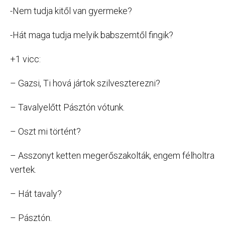
-Nem tudja kitől van gyermeke?
-Hát maga tudja melyik babszemtől fingik?
+1 vicc:
– Gazsi, Ti hová jártok szilveszterezni?
– Tavalyelőtt Pásztón vótunk.
– Oszt mi történt?
– Asszonyt ketten megerőszakolták, engem félholtra
vertek.
– Hát tavaly?
– Pásztón.