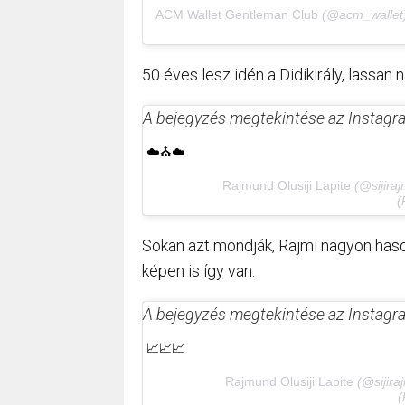
ACM Wallet Gentleman Club
(@acm_wallet) 
50 éves lesz idén a Didikirály, lassan 
A bejegyzés megtekintése az Instag
☁️⛪️☁️
⠀⠀⠀⠀⠀⠀⠀⠀Rajmund Olusiji Lapite
(@sijiraj
(
Sokan azt mondják, Rajmi nagyon hasonl
képen is így van.
A bejegyzés megtekintése az Instag
📈📈📈
⠀⠀⠀⠀⠀⠀⠀⠀Rajmund Olusiji Lapite
(@sijira
(