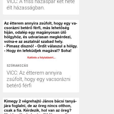
VICC: A friss házaspár két hete
élt házasságban.
SZÓRAKOZÁS
VICC: Az étterem annyira
zsúfolt, hogy egy vacsorázni
betérő férfi