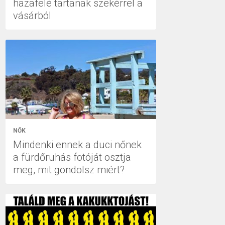
hazafelé tartanak szekérrel a
vásárból
NŐK
Mindenki ennek a duci nőnek
a fürdőruhás fotóját osztja
meg, mit gondolsz miért?