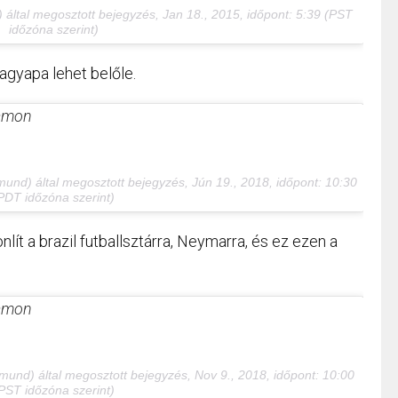
által megosztott bejegyzés,
Jan 18., 2015, időpont: 5:39 (PST
időzóna szerint)
nagyapa lehet belőle.
ramon
mund) által megosztott bejegyzés,
Jún 19., 2018, időpont: 10:30
PDT időzóna szerint)
ít a brazil futballsztárra, Neymarra, és ez ezen a
ramon
jmund) által megosztott bejegyzés,
Nov 9., 2018, időpont: 10:00
PST időzóna szerint)