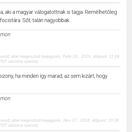
a, aki a magyar válogatottnak is tagja. Remélhetőleg
focistára. Sőt, talán nagyobbak.
ramon
mund) által megosztott bejegyzés,
Febr 18., 2019, időpont: 11:59
PST időzóna szerint)
 bizony, ha minden így marad, az sem kizárt, hogy
ramon
mund) által megosztott bejegyzés,
Nov 27., 2018, időpont: 10:38
PST időzóna szerint)