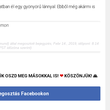
atban él egy gyönyörű lánnyal. Ebből még akármi is
ramon
mund) által megosztott bejegyzés,
Febr 14., 2019, időpont: 8:14
PST időzóna szerint)
ÜK OSZD MEG MÁSOKKAL IS!
❤
KÖSZÖNJÜK! 🙏
gosztás Facebookon