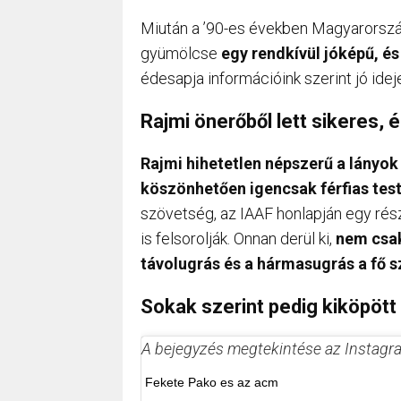
Miután a ’90-es években Magyarorszá
gyümölcse
egy rendkívül jóképű, és
édesapja információink szerint jó ide
Rajmi önerőből lett sikeres, é
Rajmi hihetetlen népszerű a lányok
köszönhetően igencsak férfias test
szövetség, az IAAF honlapján egy rész
is felsorolják. Onnan derül ki,
nem csak
távolugrás és a hármasugrás a fő 
Sokak szerint pedig kiköpö
A bejegyzés megtekintése az Instag
Fekete Pako es az acm