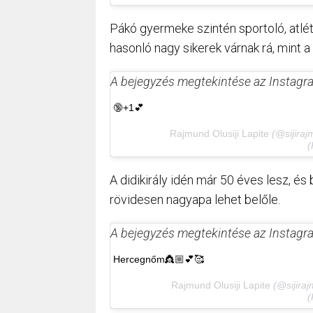
Pákó gyermeke szintén sportoló, atlét
hasonló nagy sikerek várnak rá, mint a 
A bejegyzés megtekintése az Instag
🔞+1💕
⠀⠀⠀⠀⠀⠀⠀⠀Rajmund Olusiji Lapite
(@sijiraj
(
A didikirály idén már 50 éves lesz, és
rövidesen nagyapa lehet belőle.
A bejegyzés megtekintése az Instag
Hercegnőm👸🏼💕🥰
⠀⠀⠀⠀⠀⠀⠀⠀Rajmund Olusiji Lapite
(@sijiraj
(