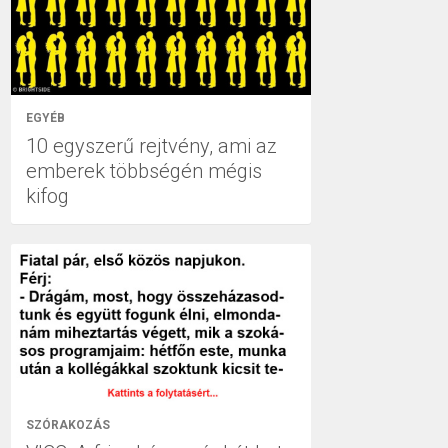
EGYÉB
10 egyszerű rejtvény, ami az
emberek többségén mégis
kifog
SZÓRAKOZÁS