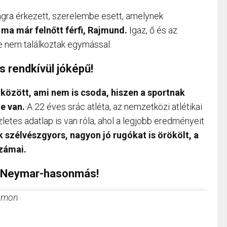
gra érkezett, szerelembe esett, amelynek
 ma már felnőtt férfi, Rajmund.
Igaz, ő és az
je nem találkoztak egymással.
s rendkívül jóképű!
 között, ami nem is csoda, hiszen a sportnak
e van.
A 22 éves srác atléta, az nemzetközi atlétikai
letes adatlap is van róla, ahol a legjobb eredményeit
 szélvészgyors, nagyon jó rugókat is örökölt, a
számai.
tt Neymar-hasonmás!
ramon