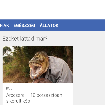
FIAK
EGÉSZSÉG
ÁLLATOK
Ezeket láttad már?
FAIL
Arccsere – 18 borzasztóan
sikerült kép