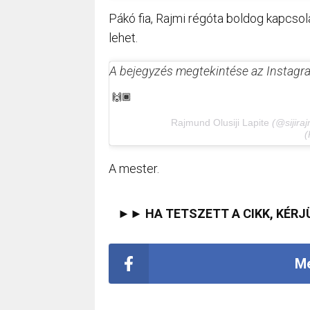
Pákó fia, Rajmi régóta boldog kapcsol
lehet.
A bejegyzés megtekintése az Instag
🙌🏾
⠀⠀⠀⠀⠀⠀⠀⠀Rajmund Olusiji Lapite
(@sijiraj
(
A mester.
►► HA TETSZETT A CIKK, KÉRJ
Me