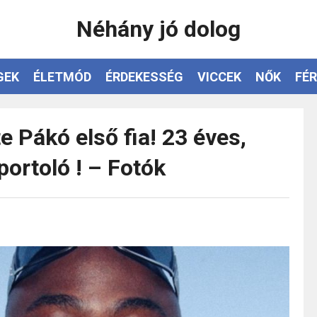
Néhány jó dolog
GEK
ÉLETMÓD
ÉRDEKESSÉG
VICCEK
NŐK
FÉR
e Pákó első fia! 23 éves,
portoló ! – Fotók