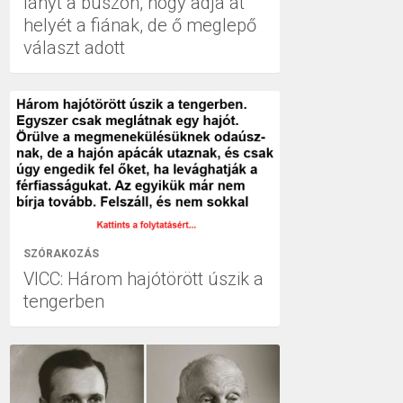
lányt a buszon, hogy adja át
helyét a fiának, de ő meglepő
választ adott
SZÓRAKOZÁS
VICC: Három hajótörött úszik a
tengerben