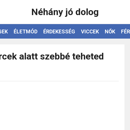
Néhány jó dolog
GEK
ÉLETMÓD
ÉRDEKESSÉG
VICCEK
NŐK
FÉR
rcek alatt szebbé teheted