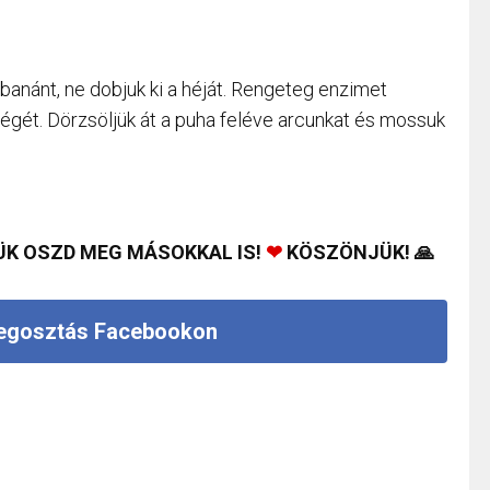
banánt, ne dobjuk ki a héját. Rengeteg enzimet
égét. Dörzsöljük át a puha feléve arcunkat és mossuk
ÜK OSZD MEG MÁSOKKAL IS!
❤
KÖSZÖNJÜK! 🙏
gosztás Facebookon