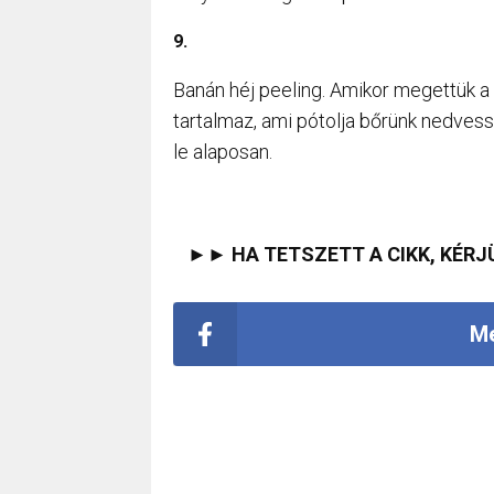
9.
Banán héj peeling. Amikor megettük a 
tartalmaz, ami pótolja bőrünk nedvess
le alaposan.
►► HA TETSZETT A CIKK, KÉRJ
Me