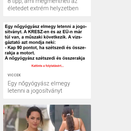
8 tipp, ami megmentheti az
életedet extrém helyzetben
VICCEK
Egy nőgyógyász elmegy
letenni a jogosítványt