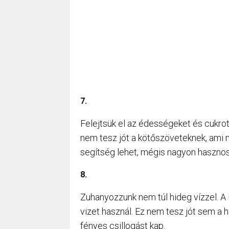
7.
Felejtsük el az édességeket és cukro
nem tesz jót a kötőszöveteknek, ami m
segítség lehet, mégis nagyon hasznos
8.
Zuhanyozzunk nem túl hideg vízzel. 
vizet használ. Ez nem tesz jót sem a h
fényes csillogást kap.