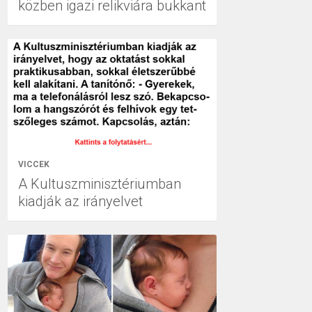
közben igazi relikviára bukkant
VICCEK
A Kultuszminisztériumban
kiadják az irányelvet