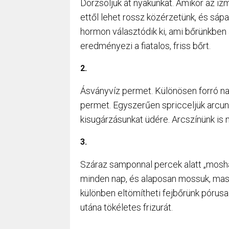
Dörzsöljük át nyakunkat. Amikor az iz
ettől lehet rossz közérzetünk, és sáp
hormon választódik ki, ami bőrünkben 
eredményezi a fiatalos, friss bőrt.
2.
Ásványvíz permet. Különösen forró na
permet. Egyszerűen spricceljük arcunkr
kisugárzásunkat üdére. Arcszínünk is 
3.
Száraz samponnal percek alatt „mosha
minden nap, és alaposan mossuk, mass
különben eltömítheti fejbőrünk pórusai
utána tökéletes frizurát.