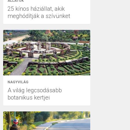
ÁLLATOK
25 kínos háziállat, akik
meghódítják a szívünket
NAGYVILÁG
A világ legcsodásabb
botanikus kertjei