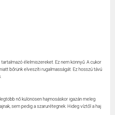
t tartalmazó élelmiszereket. Ez nem könnyű. A cukor
iatt bőrünk elveszíti rugalmasságát. Ez hosszú távú
.
A legtöbb nő különösen hajmosáskor igazán meleg
ajnak, sem pedig a szarurétegnek. Hideg víztől a haj