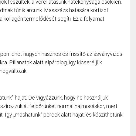
mok feszültek, a vérellátásunk hatékonysága csökken,
adtnak tűnik arcunk. Masszázs hatására kortizol
a kollagén termelődését segíti. Ez a folyamat
pon lehet nagyon hasznos és frissítő az ásványvizes
a. Pillanatok alatt elpárolog, így kicseréljük
megváltozik.
tunk” hajat. De vigyázzunk, hogy ne használjuk
zírozzuk át fejbőrünket normál hajmosáskor, mert
t. Így „moshatunk” percek alatt hajat, és készíthetünk