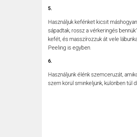
5.
Használjuk kefénket kicsit máshogyan.
sápadtak, rossz a vérkeringés bennük
kefét, és masszírozzuk át vele lábun
Peeling is egyben.
6.
Használjunk élénk szemceruzát, amikor
szem körül sminkeljünk, különben túl d