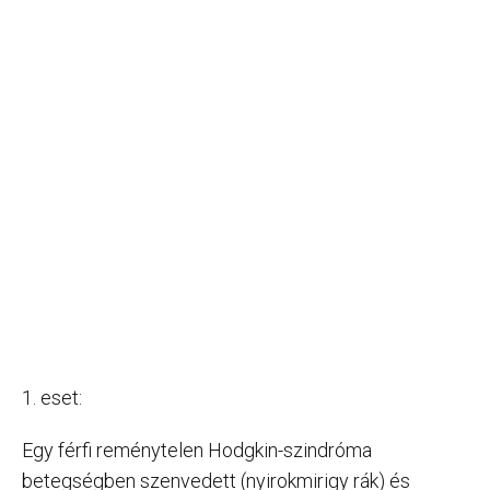
1. eset:
Egy férfi reménytelen Hodgkin-szindróma
betegségben szenvedett (nyirokmirigy rák) és