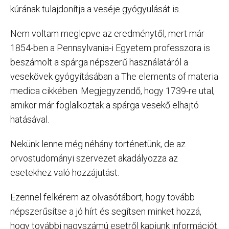
kúrának tulajdonítja a veséje gyógyulását is.
Nem voltam meglepve az eredménytől, mert már
1854-ben a Pennsylvania-i Egyetem professzora is
beszámolt a spárga népszerű használatáról a
vesekövek gyógyításában a The elements of materia
medica cikkében. Megjegyzendő, hogy 1739-re utal,
amikor már foglalkoztak a spárga vesekő elhajtó
hatásával.
Nekünk lenne még néhány történetünk, de az
orvostudományi szervezet akadályozza az
esetekhez való hozzájutást.
Ezennel felkérem az olvasótábort, hogy tovább
népszerűsítse a jó hírt és segítsen minket hozzá,
hogy további nagyszámú esetről kapjunk információt,