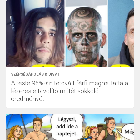
SZÉPSÉGÁPOLÁS & DIVAT
A teste 95%-án tetovált férfi megmutatta a
lézeres eltávolító műtét sokkoló
eredményét