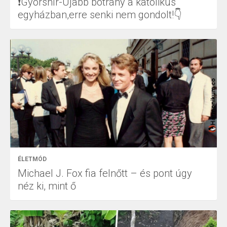
❗Gyorshír-Újabb botrány a katolikus
egyházban,erre senki nem gondolt!👇
ÉLETMÓD
Michael J. Fox fia felnőtt – és pont úgy
néz ki, mint ő