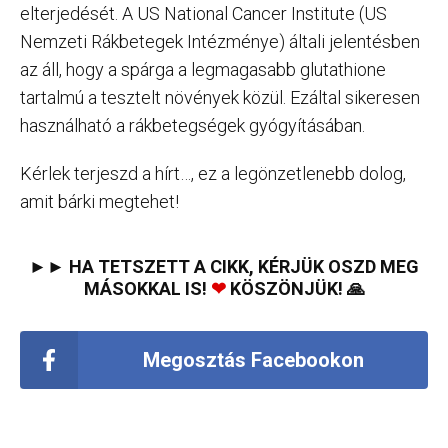
elterjedését. A US National Cancer Institute (US
Nemzeti Rákbetegek Intézménye) általi jelentésben
az áll, hogy a spárga a legmagasabb glutathione
tartalmú a tesztelt növények közül. Ezáltal sikeresen
használható a rákbetegségek gyógyításában.
Kérlek terjeszd a hírt…, ez a legönzetlenebb dolog,
amit bárki megtehet!
►► HA TETSZETT A CIKK, KÉRJÜK OSZD MEG
MÁSOKKAL IS!
❤
KÖSZÖNJÜK! 🙏
Megosztás Facebookon