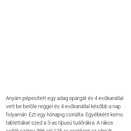
Anyám pépesített egy adag spárgát és 4 evőkanállal
vett be belőle reggel és 4 evőkanállal később a nap
folyamán. Ezt egy hónapig csinálta. Egyébként kemo
tablettákat szed a 3-as típusú tüdőrákra. A rákos
cellák száma 386-ról 125-re csökkent az elmúlt