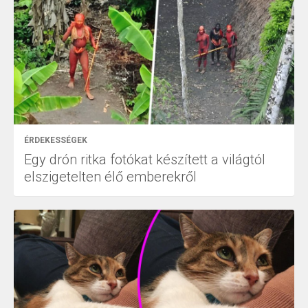
ÉRDEKESSÉGEK
Egy drón ritka fotókat készített a világtól
elszigetelten élő emberekről