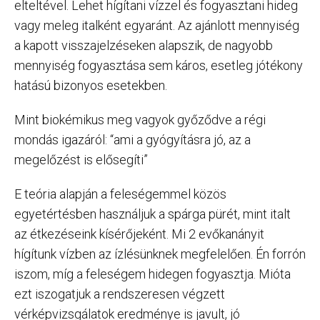
elteltével. Lehet hígítani vízzel és fogyasztani hideg
vagy meleg italként egyaránt. Az ajánlott mennyiség
a kapott visszajelzéseken alapszik, de nagyobb
mennyiség fogyasztása sem káros, esetleg jótékony
hatású bizonyos esetekben.
Mint biokémikus meg vagyok győződve a régi
mondás igazáról: “ami a gyógyításra jó, az a
megelőzést is elősegíti”
E teória alapján a feleségemmel közös
egyetértésben használjuk a spárga pürét, mint italt
az étkezéseink kísérőjeként. Mi 2 evőkanányit
hígítunk vízben az ízlésünknek megfelelően. Én forrón
iszom, míg a feleségem hidegen fogyasztja. Mióta
ezt iszogatjuk a rendszeresen végzett
vérképvizsgálatok eredménye is javult, jó