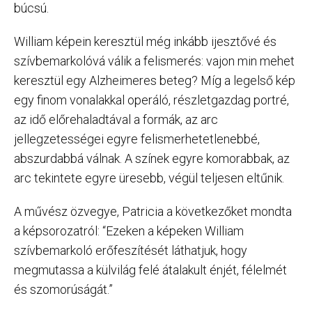
búcsú.
William képein keresztül még inkább ijesztővé és
szívbemarkolóvá válik a felismerés: vajon min mehet
keresztül egy Alzheimeres beteg? Míg a legelső kép
egy finom vonalakkal operáló, részletgazdag portré,
az idő előrehaladtával a formák, az arc
jellegzetességei egyre felismerhetetlenebbé,
abszurdabbá válnak. A színek egyre komorabbak, az
arc tekintete egyre üresebb, végül teljesen eltűnik.
A művész özvegye, Patricia a következőket mondta
a képsorozatról: “Ezeken a képeken William
szívbemarkoló erőfeszítését láthatjuk, hogy
megmutassa a külvilág felé átalakult énjét, félelmét
és szomorúságát.”