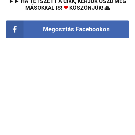
►► HA TETSZETT A CIKK, KÉRJÜK OSZD MEG
MÁSOKKAL IS!
❤
KÖSZÖNJÜK! 🙏
Megosztás Facebookon