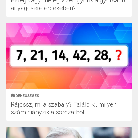
Hideg vagy meleg vizet igyunk a gyorsabb
anyagcsere érdekében?
ÉRDEKESSÉGEK
Rájössz, mi a szabály? Találd ki, milyen
szám hiányzik a sorozatból