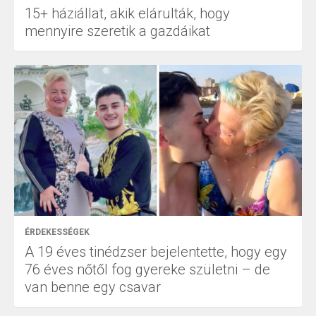
15+ háziállat, akik elárulták, hogy
mennyire szeretik a gazdáikat
ÉRDEKESSÉGEK
A 19 éves tinédzser bejelentette, hogy egy
76 éves nőtől fog gyereke születni – de
van benne egy csavar