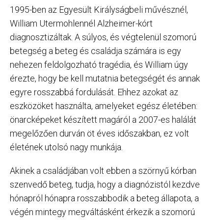
1995-ben az Egyesült Királyságbeli művésznél,
William Utermohlennél Alzheimer-kórt
diagnosztizáltak. A súlyos, és végtelenül szomorú
betegség a beteg és családja számára is egy
nehezen feldolgozható tragédia, és William úgy
érezte, hogy be kell mutatnia betegségét és annak
egyre rosszabbá fordulását. Ehhez azokat az
eszközöket használta, amelyeket egész életében:
önarcképeket készített magáról a 2007-es halálát
megelőzően durván öt éves időszakban, ez volt
életének utolsó nagy munkája.
Akinek a családjában volt ebben a szörnyű kórban
szenvedő beteg, tudja, hogy a diagnózistól kezdve
hónapról hónapra rosszabbodik a beteg állapota, a
végén mintegy megváltásként érkezik a szomorú