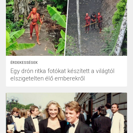
ÉRDEKESSÉGEK
Egy drón ritka fotókat készített a világtól
elszigetelten élő emberekről