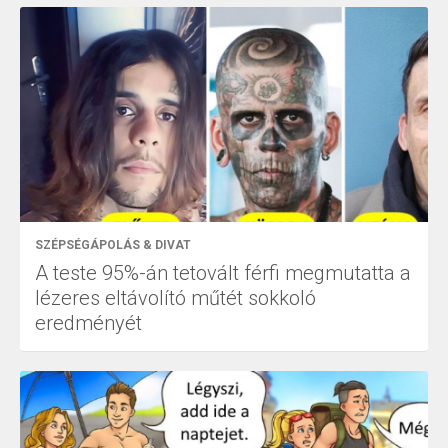
SZÉPSÉGÁPOLÁS & DIVAT
A teste 95%-án tetovált férfi megmutatta a
lézeres eltávolító műtét sokkoló
eredményét