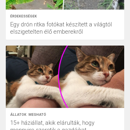
ÉRDEKESSÉGEK
Egy drón ritka fotókat készített a világtól
elszigetelten élő emberekről
ÁLLATOK
MEGHATÓ
15+ háziállat, akik elárulták, hogy
mennyire szeretik a gazdáikat