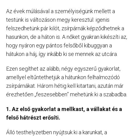
Az évek múlásával a személyiségünk mellett a
testünk is változáson megy keresztül: igenis
felszedhetünk pár kilót, zsírpárnák képződhetnek a
hasunkon, de a háton is. A nőket gyakran kikészíti az,
hogy nyáron egy pántos felsőből kibuggyan a
hátukon a háj, így inkább ki se mennek az utcára.
Ezen segíthet az alább, négy egyszerű gyakorlat,
amellyel eltűntethetjük a hátunkon felhalmozódó
zsírpárnákat. Három hétig kell kitartani, azután már
érezhetően „feszesebben” mehetünk ki a szabadba.
1. Az első gyakorlat a mellkast, a vállakat és a
felső hátrészt erősíti.
Álló testhelyzetben nyújtsuk ki a karunkat, a