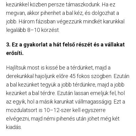
kezünkkel közben persze támaszkodunk. Ha ez
megvan, akkor pihenhet a bal kéz, és dolgozhat a
jobb. Három fázisban végezzünk mindkét karunkkal
legalább 8–10 körzést.
3. Ez a gyakorlat a hát felső részét és a vállakat
erősíti.
Hajlítsuk most is kissé be a térdünket, majd a
derekunkkal hajoljunk előre 45 fokos szögben. Ezután
a bal kezünket tegyük a jobb térdünkre, majd a jobb
kezünket a bal térdre. Ezután lassan emeljük fel, hol
az egyik, hol a másik karunkat vállmagasságig. Ezt a
mozdulatsort is 10–12-szer kell egyszerre
elvégezni, majd némi pihenés után jöhet még két
kiadás.