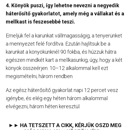
4. Könyök puszi, így lehetne nevezni a negyedik
háterősítő gyakorlatot, amely még a vállakat és a
mellkast is feszesebbé teszi.
Emeljük fel a karunkat vállmagasságig, a tenyerünket
a mennyezet felé fordítva. Ezután hajlítsuk be a
karunkat a könyökünknél 90 fokba, és húzzuk hátra
egészen mindkét kart a mellkasunkig, úgy, hogy a két
könyök összeérjen. 10–12 alkalommal kell ezt
megismételni, három rendben.
Az egész háterősítő gyakorlat napi 12 percet vesz
igénybe, és elég egy héten három alkalommal
elvégezni, három héten keresztül.
►► HA TETSZETT A CIKK, KÉRJÜK OSZD MEG