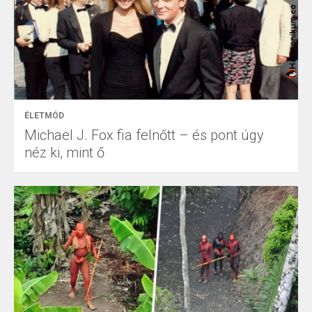
ÉLETMÓD
Michael J. Fox fia felnőtt – és pont úgy
néz ki, mint ő