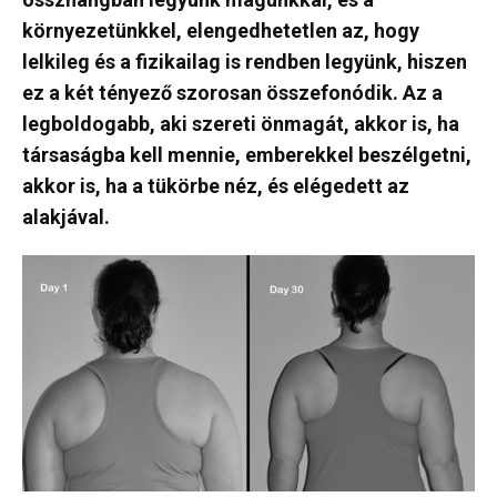
környezetünkkel, elengedhetetlen az, hogy
lelkileg és a fizikailag is rendben legyünk, hiszen
ez a két tényező szorosan összefonódik. Az a
legboldogabb, aki szereti önmagát, akkor is, ha
társaságba kell mennie, emberekkel beszélgetni,
akkor is, ha a tükörbe néz, és elégedett az
alakjával.