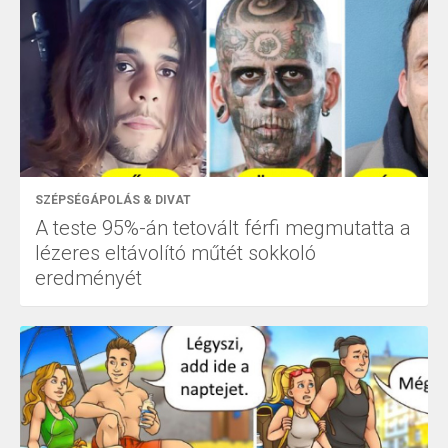
SZÉPSÉGÁPOLÁS & DIVAT
A teste 95%-án tetovált férfi megmutatta a
lézeres eltávolító műtét sokkoló
eredményét