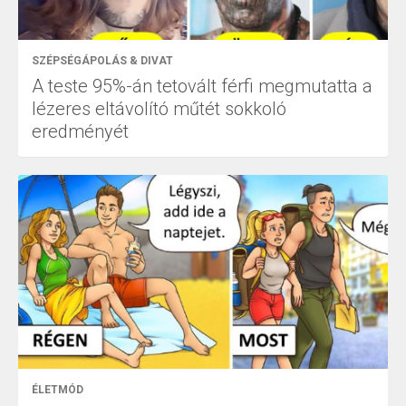
SZÉPSÉGÁPOLÁS & DIVAT
A teste 95%-án tetovált férfi megmutatta a
lézeres eltávolító műtét sokkoló
eredményét
ÉLETMÓD