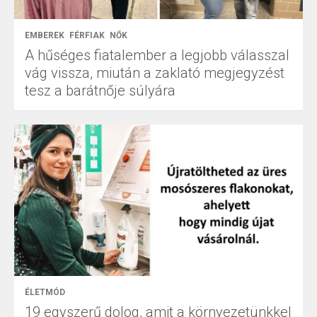
EMBEREK
FÉRFIAK
NŐK
A hűséges fiatalember a legjobb válasszal
vág vissza, miután a zaklató megjegyzést
tesz a barátnője súlyára
ÉLETMÓD
19 egyszerű dolog, amit a környezetünkkel