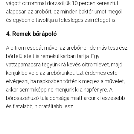
vágott citrommal dörzsöljük 10 percen keresztül
alaposan az arcbőrt, ez minden baktériumot megöl
és egyben eltávolítja a felesleges zsírréteget is.
4. Remek bőrápoló
A citrom csodát művel az arcbőrrel, de más testrész
bőrfelületeit is remekül karban tartja. Egy
vattapamacsra tegyünk rá kevés citromlevet, majd
kenjük be vele az arcbőrünket. Ezt érdemes este
elvégezni, ha napközben történik meg ez a művelet,
akkor semmiképp ne menjünk ki a napfényre. A
bőrösszehúzó tulajdonsága miatt arcunk feszesebb
és fiatalabb, hidratáltabb lesz.