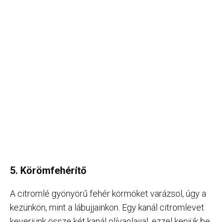
5. Körömfehérítő
A citromlé gyönyörű fehér körmöket varázsol, úgy a
kezünkön, mint a lábujjainkon. Egy kanál citromlevet
keverjünk össze két kanál olívaolajjal, ezzel kenjük be