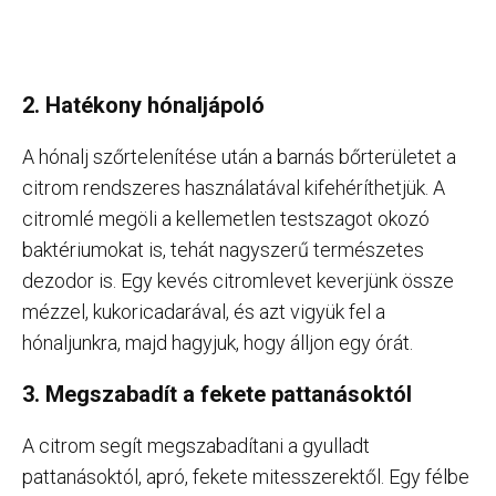
2. Hatékony hónaljápoló
A hónalj szőrtelenítése után a barnás bőrterületet a
citrom rendszeres használatával kifehéríthetjük. A
citromlé megöli a kellemetlen testszagot okozó
baktériumokat is, tehát nagyszerű természetes
dezodor is. Egy kevés citromlevet keverjünk össze
mézzel, kukoricadarával, és azt vigyük fel a
hónaljunkra, majd hagyjuk, hogy álljon egy órát.
3. Megszabadít a fekete pattanásoktól
A citrom segít megszabadítani a gyulladt
pattanásoktól, apró, fekete mitesszerektől. Egy félbe