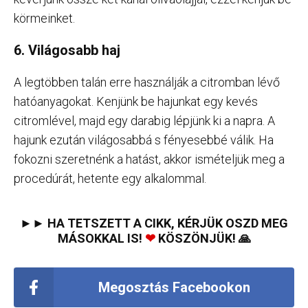
körmeinket.
6. Világosabb haj
A legtöbben talán erre használják a citromban lévő
hatóanyagokat. Kenjünk be hajunkat egy kevés
citromlével, majd egy darabig lépjünk ki a napra. A
hajunk ezután világosabbá s fényesebbé válik. Ha
fokozni szeretnénk a hatást, akkor ismételjük meg a
procedúrát, hetente egy alkalommal.
►► HA TETSZETT A CIKK, KÉRJÜK OSZD MEG
MÁSOKKAL IS!
❤
KÖSZÖNJÜK! 🙏
Megosztás Facebookon