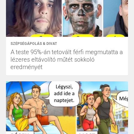
SZÉPSÉGÁPOLÁS & DIVAT
A teste 95%-án tetovált férfi megmutatta a
lézeres eltávolító műtét sokkoló
eredményét