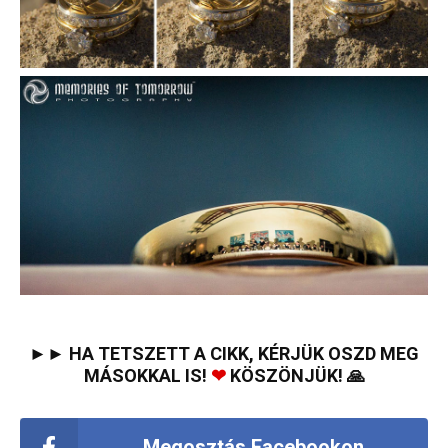
►► HA TETSZETT A CIKK, KÉRJÜK OSZD MEG
MÁSOKKAL IS!
❤
KÖSZÖNJÜK! 🙏
Megosztás Facebookon