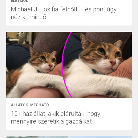
ÉLETMÓD
Michael J. Fox fia felnőtt – és pont úgy
néz ki, mint ő
ÁLLATOK
MEGHATÓ
15+ háziállat, akik elárulták, hogy
mennyire szeretik a gazdáikat