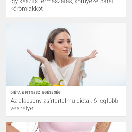
Így készíts természetes, környezetbarát
körömlakkot
DIÉTA & FITNESZ
EGÉSZSÉG
Az alacsony zsírtartalmú diéták 6 legfőbb
veszélye