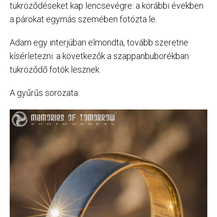
tükröződéseket kap lencsevégre: a korábbi években
a párokat egymás szemében fotózta le.
Adam egy interjúban elmondta, tovább szeretne
kísérletezni: a következők a szappanbuborékban
tükröződő fotók lesznek.
A gyűrűs sorozata: