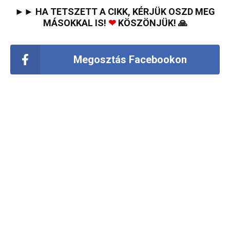
►► HA TETSZETT A CIKK, KÉRJÜK OSZD MEG
MÁSOKKAL IS!
❤
KÖSZÖNJÜK! 🙏
Megosztás Facebookon