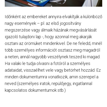
Időnként az embereket annyira elvakítják a különböző
nagy események – pl. az első jogosítvány
megszerzése vagy álmaik házának megvásárlását
igazoló tulajdoni lap -, hogy azonnal meg akarják
osztani az örömüket mindenkivel. De ne feledd, minél
több személyes információt osztasz meg magadról
a neten, annál nagyobb veszélynek teszed ki magad.
Ha valaki le tudja olvasni a fotóról a személyes
adataidat, visszaélhet vele vagy betörhet hozzád. Ez
minden dokumentumra vonatkozik, amin szerepel a
neved (személyes iratok, repülőjegy, ingatlannal
kapcsolatos dokumentumok stb.)