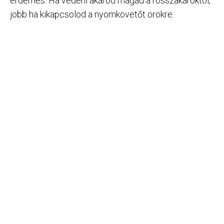
érdemes. Ha védeni akarod magad a rosszakaróktól,
jobb ha kikapcsolod a nyomkövetőt örökre.