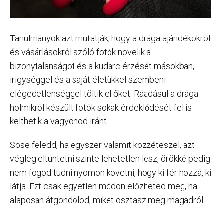
Tanulmányok azt mutatják, hogy a drága ajándékokról
és vásárlásokról szóló fotók növelik a
bizonytalanságot és a kudarc érzését másokban,
irigységgel és a saját életükkel szembeni
elégedetlenséggel töltik el őket. Ráadásul a drága
holmikról készült fotók sokak érdeklődését fel is
kelthetik a vagyonod iránt.
Sose feledd, ha egyszer valamit közzéteszel, azt
végleg eltüntetni szinte lehetetlen lesz, örökké pedig
nem fogod tudni nyomon követni, hogy ki fér hozzá, ki
látja. Ezt csak egyetlen módon előzheted meg, ha
alaposan átgondolod, miket osztasz meg magadról.