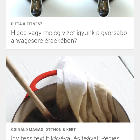
DIÉTA & FITNESZ
Hideg vagy meleg vizet igyunk a gyorsabb
anyagcsere érdekében?
CSINÁLD MAGAD
OTTHON & KERT
Így fess textilt kávéval és teával! Régies,