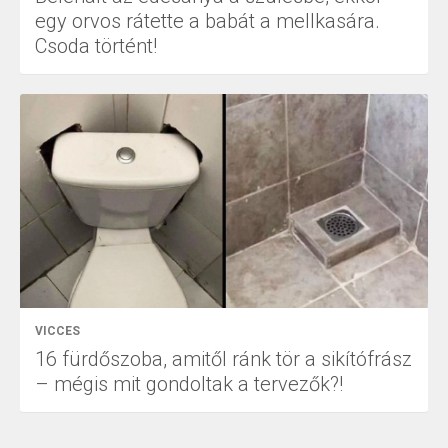
egy orvos rátette a babát a mellkasára.
Csoda történt!
VICCES
16 fürdőszoba, amitől ránk tör a sikítófrász
– mégis mit gondoltak a tervezők?!