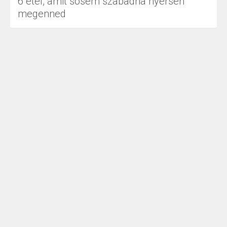
6 étel, amit sosem szabadna nyersen
megenned