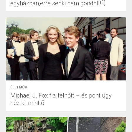
egyházban,erre senki nem gondolt!👇
ÉLETMÓD
Michael J. Fox fia felnőtt – és pont úgy
néz ki, mint ő