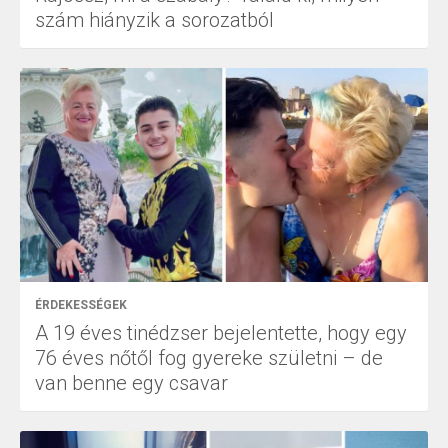
szám hiányzik a sorozatból
ÉRDEKESSÉGEK
A 19 éves tinédzser bejelentette, hogy egy
76 éves nőtől fog gyereke születni – de
van benne egy csavar