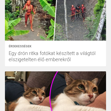
ÉRDEKESSÉGEK
Egy drón ritka fotókat készített a világtól
elszigetelten élő emberekről