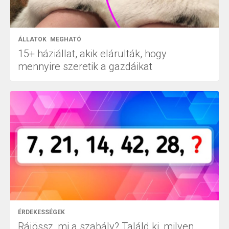
ÁLLATOK
MEGHATÓ
15+ háziállat, akik elárulták, hogy
mennyire szeretik a gazdáikat
ÉRDEKESSÉGEK
Rájössz, mi a szabály? Találd ki, milyen