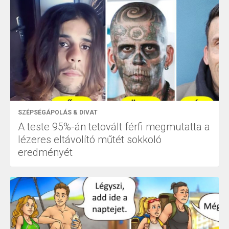
SZÉPSÉGÁPOLÁS & DIVAT
A teste 95%-án tetovált férfi megmutatta a
lézeres eltávolító műtét sokkoló
eredményét