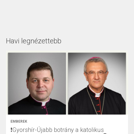
Havi legnézettebb
EMBEREK
❗Gyorshír-Újabb botrány a katolikus