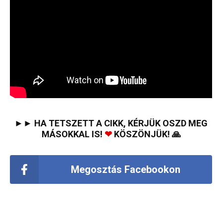
►► HA TETSZETT A CIKK, KÉRJÜK OSZD MEG
MÁSOKKAL IS!
❤
KÖSZÖNJÜK! 🙏
Megosztás Facebookon