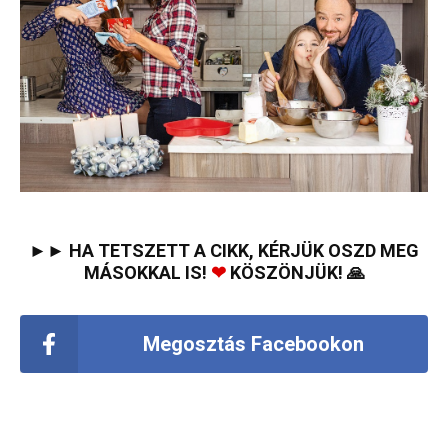
►► HA TETSZETT A CIKK, KÉRJÜK OSZD MEG
MÁSOKKAL IS!
❤
KÖSZÖNJÜK! 🙏
Megosztás Facebookon