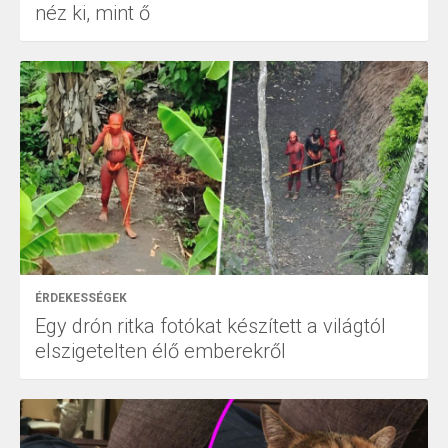
néz ki, mint ő
ÉRDEKESSÉGEK
Egy drón ritka fotókat készített a világtól
elszigetelten élő emberekről