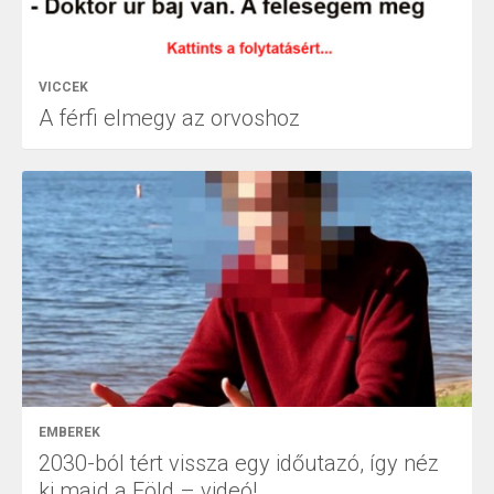
VICCEK
A férfi elmegy az orvoshoz
EMBEREK
2030-ból tért vissza egy időutazó, így néz
ki majd a Föld – videó!