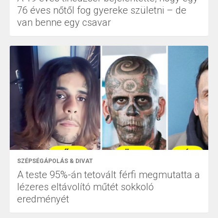
76 éves nőtől fog gyereke születni – de
van benne egy csavar
SZÉPSÉGÁPOLÁS & DIVAT
A teste 95%-án tetovált férfi megmutatta a
lézeres eltávolító műtét sokkoló
eredményét