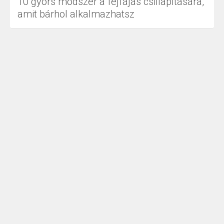
10 gyors módszer a fejfájás csillapítására,
amit bárhol alkalmazhatsz