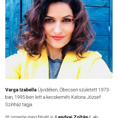
Varga Izabella
Újvidéken, Óbecsen született 1973-
ban, 1995-ben lett a kecskeméti Katona József
Színház tagja.
Itt ismerte meg férjét is,
Lendvai Zoltán
-t, aki