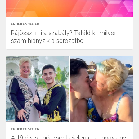
ÉRDEKESSÉGEK
Rájössz, mi a szabály? Találd ki, milyen
szám hiányzik a sorozatból
ÉRDEKESSÉGEK
A 19 éves tinédzser bejelentette, hogy egy