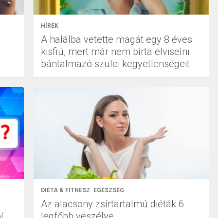
HÍREK
A halálba vetette magát egy 8 éves
kisfiú, mert már nem bírta elviselni
bántalmazó szülei kegyetlenségeit
DIÉTA & FITNESZ
EGÉSZSÉG
Az alacsony zsírtartalmú diéták 6
l
legfőbb veszélye