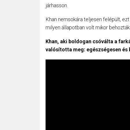
járhasson.
Khan nemsokára teljesen felépült, ezt
milyen állapotban volt mikor behozták
Khan, aki boldogan csóválta a fark
valósította meg: egészségesen és b