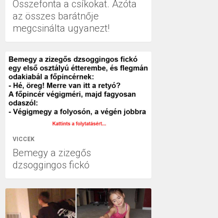
Összefonta a csíkokat. Azóta
az összes barátnője
megcsinálta ugyanezt!
VICCEK
Bemegy a zizegős
dzsoggingos fickó