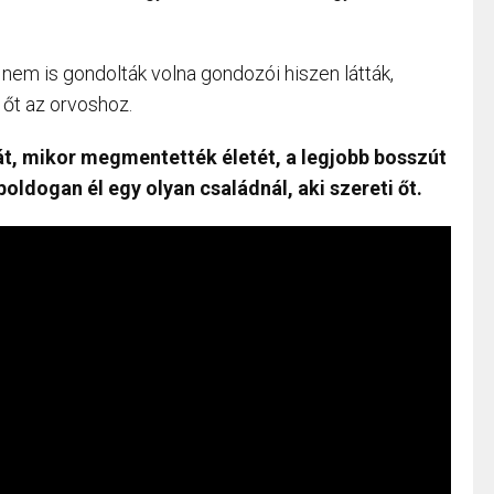
 nem is gondolták volna gondozói hiszen látták,
 őt az orvoshoz.
át, mikor megmentették életét, a legjobb bosszút
oldogan él egy olyan családnál, aki szereti őt.