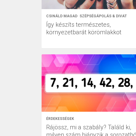
CSINÁLD MAGAD
SZÉPSÉGÁPOLÁS & DIVAT
Így készíts természetes,
környezetbarát körömlakkot
ÉRDEKESSÉGEK
Rájössz, mi a szabály? Találd ki,
milyen szám hiányzik a sorozatbó