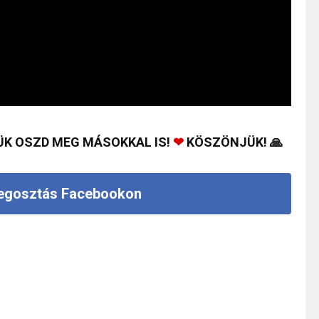
ÜK OSZD MEG MÁSOKKAL IS!
❤
KÖSZÖNJÜK! 🙏
gosztás Facebookon