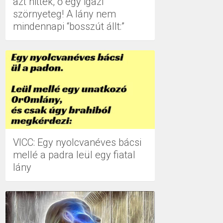
azt hitték, ő egy igazi
szörnyeteg! A lány nem
mindennapi “bosszút állt:”
VICC: Egy nyolcvanéves bácsi
mellé a padra leül egy fiatal
lány