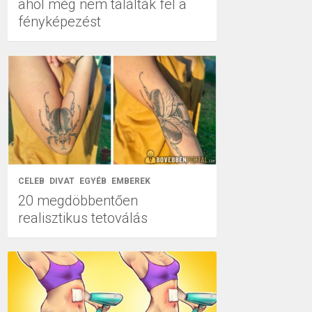
ahol még nem találták fel a
fényképezést
CELEB
DIVAT
EGYÉB
EMBEREK
20 megdöbbentően
realisztikus tetoválás