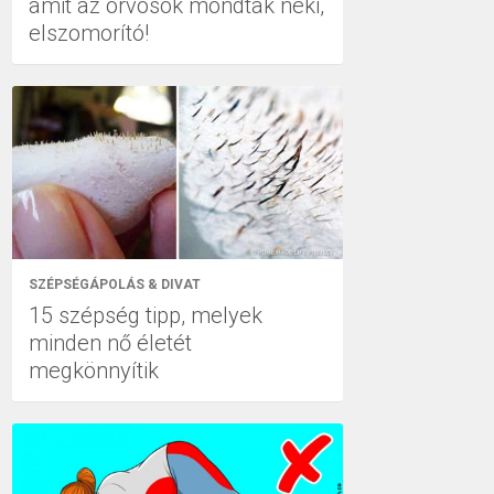
amit az orvosok mondtak neki,
elszomorító!
SZÉPSÉGÁPOLÁS & DIVAT
15 szépség tipp, melyek
minden nő életét
megkönnyítik