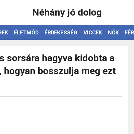
Néhány jó dolog
GEK
ÉLETMÓD
ÉRDEKESSÉG
VICCEK
NŐK
FÉR
s sorsára hagyva kidobta a
, hogyan bosszulja meg ezt