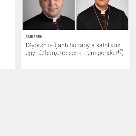
EMBEREK
❗Gyorshír-Újabb botrány a katolikus
egyházban,erre senki nem gondolt!👇