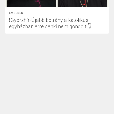
EMBEREK
❗Gyorshír-Újabb botrány a katolikus
egyházban,erre senki nem gondolt!👇