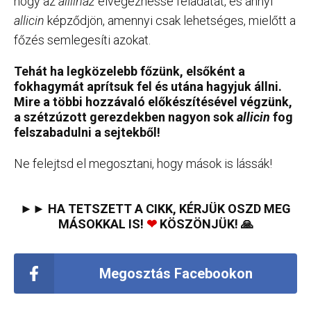
hogy az
alliináz
elvégezhesse feladatát, és annyi
allicin
képződjön, amennyi csak lehetséges, mielőtt a
főzés semlegesíti azokat.
Tehát ha legközelebb főzünk, elsőként a
fokhagymát aprítsuk fel és utána hagyjuk állni.
Mire a többi hozzávaló előkészítésével végzünk,
a szétzúzott gerezdekben nagyon sok
allicin
fog
felszabadulni a sejtekből!
Ne felejtsd el megosztani, hogy mások is lássák!
►► HA TETSZETT A CIKK, KÉRJÜK OSZD MEG
MÁSOKKAL IS!
❤
KÖSZÖNJÜK! 🙏
Megosztás Facebookon