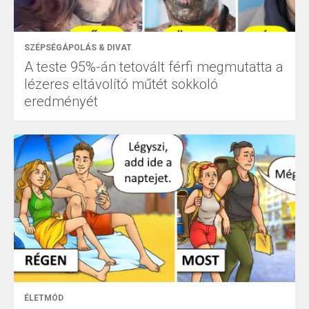
SZÉPSÉGÁPOLÁS & DIVAT
A teste 95%-án tetovált férfi megmutatta a
lézeres eltávolító műtét sokkoló
eredményét
ÉLETMÓD