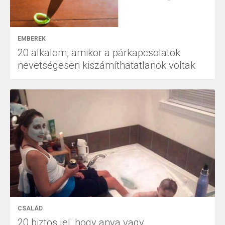
EMBEREK
20 alkalom, amikor a párkapcsolatok
nevetségesen kiszámíthatatlanok voltak
CSALÁD
20 biztos jel, hogy anya vagy