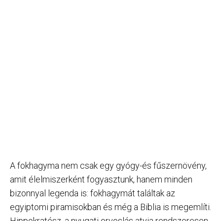
A fokhagyma nem csak egy gyógy-és fűszernövény,
amit élelmiszerként fogyasztunk, hanem minden
bizonnyal legenda is: fokhagymát találtak az
egyiptomi piramisokban és még a Biblia is megemlíti.
Hippokratész, a nyugati orvoslás atyja rendszeresen