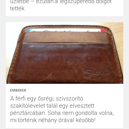
üzletbe – ezután a legszuperebb dolgot
tették
EMBEREK
A férfi egy ősrégi, szívszorító
szakítólevelet talál egy elvesztett
pénztárcában. Soha nem gondolta volna,
mi történik néhány órával később!