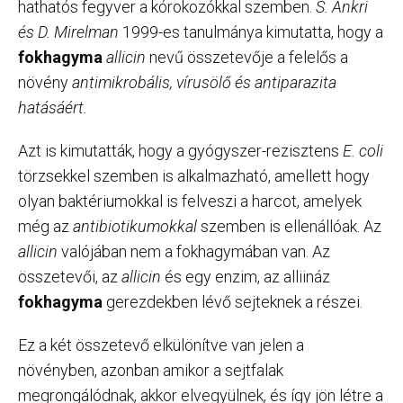
hathatós fegyver a kórokozókkal szemben.
S. Ankri
és D. Mirelman
1999-es tanulmánya kimutatta, hogy a
fokhagyma
allicin
nevű összetevője a felelős a
növény
antimikrobális, vírusölő és antiparazita
hatásáért.
Azt is kimutatták, hogy a gyógyszer-rezisztens
E. coli
törzsekkel szemben is alkalmazható, amellett hogy
olyan baktériumokkal is felveszi a harcot, amelyek
még az
antibiotikumokkal
szemben is ellenállóak. Az
allicin
valójában nem a fokhagymában van. Az
összetevői, az
allicin
és egy enzim, az alliináz
fokhagyma
gerezdekben lévő sejteknek a részei.
Ez a két összetevő elkülönítve van jelen a
növényben, azonban amikor a sejtfalak
megrongálódnak, akkor elvegyülnek, és így jön létre a