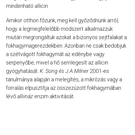
mindenható allicin.
Amikor otthon főzünk, meg kell győződnünk arról,
hogy a legmegfelelőbb módszert alkalmazzuk
miután megrongáltuk azokat a bizonyos sejtfalakat a
fokhagymagerezdekben. Azonban ne csak bedobjuk
a szétvágott fokhagymát az edénybe vagy
serpenyőbe, mivel a hő semlegesít az allicin
gyógyhatását.
K. Song és J.A.Milner
2001-es
tanulmánya alapján a melegítés, a mikrózás vagy a
forralás elpusztítja az összezúzott fokhagymában
lévő
alliináz
enzim aktivitását.