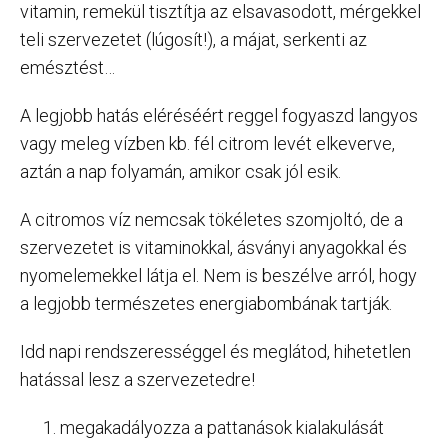
vitamin, remekül tisztítja az elsavasodott, mérgekkel
teli szervezetet (lúgosít!), a májat, serkenti az
emésztést…
A legjobb hatás eléréséért reggel fogyaszd langyos
vagy meleg vízben kb. fél citrom levét elkeverve,
aztán a nap folyamán, amikor csak jól esik.
A citromos víz nemcsak tökéletes szomjoltó, de a
szervezetet is vitaminokkal, ásványi anyagokkal és
nyomelemekkel látja el. Nem is beszélve arról, hogy
a legjobb természetes energiabombának tartják.
Idd napi rendszerességgel és meglátod, hihetetlen
hatással lesz a szervezetedre!
megakadályozza a pattanások kialakulását