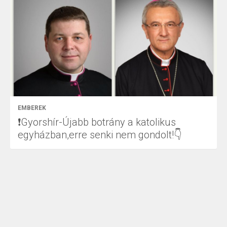
EMBEREK
❗Gyorshír-Újabb botrány a katolikus
egyházban,erre senki nem gondolt!👇