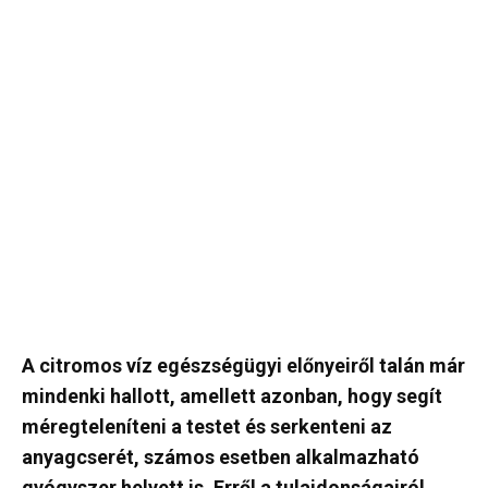
A citromos víz egészségügyi előnyeiről talán már
mindenki hallott, amellett azonban, hogy segít
méregteleníteni a testet és serkenteni az
anyagcserét, számos esetben alkalmazható
gyógyszer helyett is. Erről a tulajdonságairól