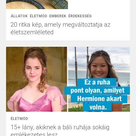
ÁLLATOK
ÉLETMÓD
EMBEREK
ÉRDEKESSÉG
20 ritka kép, amely megváltoztatja az
életszemléleted
ÉLETMÓD
15+ lány, akiknek a báli ruhája sokáig
emlékezetes lesz