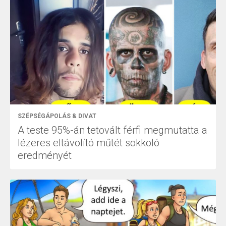
SZÉPSÉGÁPOLÁS & DIVAT
A teste 95%-án tetovált férfi megmutatta a
lézeres eltávolító műtét sokkoló
eredményét