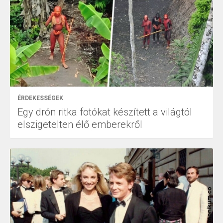
ÉRDEKESSÉGEK
Egy drón ritka fotókat készített a világtól
elszigetelten élő emberekről