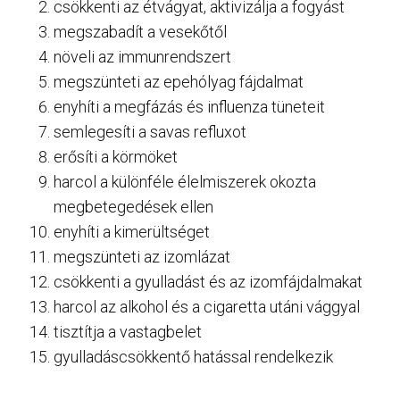
csökkenti az étvágyat, aktivizálja a fogyást
megszabadít a vesekőtől
növeli az immunrendszert
megszünteti az epehólyag fájdalmat
enyhíti a megfázás és influenza tüneteit
semlegesíti a savas refluxot
erősíti a körmöket
harcol a különféle élelmiszerek okozta
megbetegedések ellen
enyhíti a kimerültséget
megszünteti az izomlázat
csökkenti a gyulladást és az izomfájdalmakat
harcol az alkohol és a cigaretta utáni vággyal
tisztítja a vastagbelet
gyulladáscsökkentő hatással rendelkezik