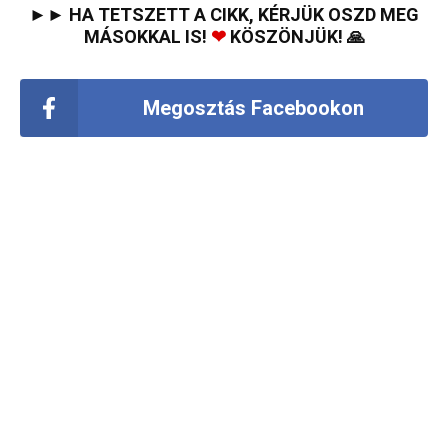
►► HA TETSZETT A CIKK, KÉRJÜK OSZD MEG
MÁSOKKAL IS!
❤
KÖSZÖNJÜK! 🙏
Megosztás Facebookon