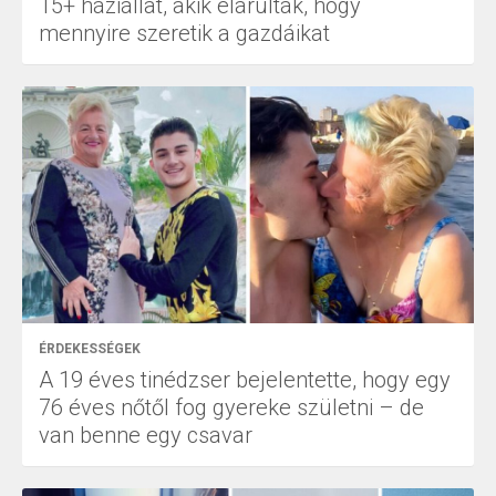
15+ háziállat, akik elárulták, hogy
mennyire szeretik a gazdáikat
ÉRDEKESSÉGEK
A 19 éves tinédzser bejelentette, hogy egy
76 éves nőtől fog gyereke születni – de
van benne egy csavar