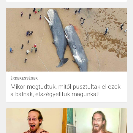
ÉRDEKESSÉGEK
Mikor megtudtuk, mitől pusztultak el ezek
a bálnák, elszégyelltük magunkat!