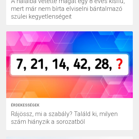
A halálba vetette magát egy 8 éves kisfiú,
mert már nem bírta elviselni bántalmazó
szülei kegyetlenségeit
ÉRDEKESSÉGEK
Rájössz, mi a szabály? Találd ki, milyen
szám hiányzik a sorozatból