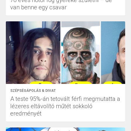
van benne egy csavar
SZÉPSÉGÁPOLÁS & DIVAT
A teste 95%-án tetovált férfi megmutatta a
lézeres eltávolító műtét sokkoló
eredményét