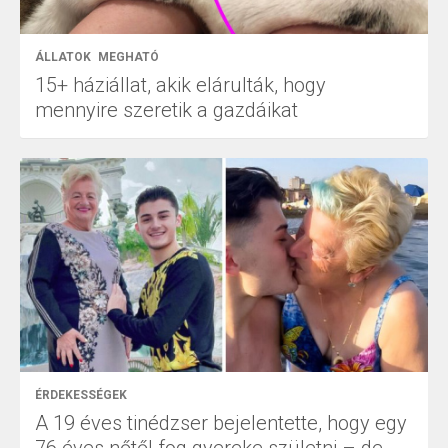
ÁLLATOK
MEGHATÓ
15+ háziállat, akik elárulták, hogy
mennyire szeretik a gazdáikat
ÉRDEKESSÉGEK
A 19 éves tinédzser bejelentette, hogy egy
76 éves nőtől fog gyereke születni – de