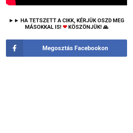
►► HA TETSZETT A CIKK, KÉRJÜK OSZD MEG
MÁSOKKAL IS!
❤
KÖSZÖNJÜK! 🙏
Megosztás Facebookon