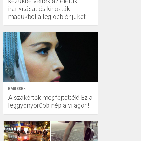
kezükbe vették az életük
irányítását és kihozták
magukból a legjobb énjüket
EMBEREK
A szakértők megfejtették! Ez a
leggyönyörűbb nép a világon!