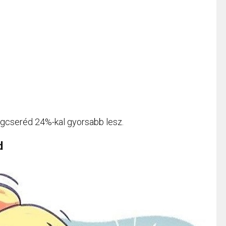
agcseréd 24%-kal gyorsabb lesz.
d