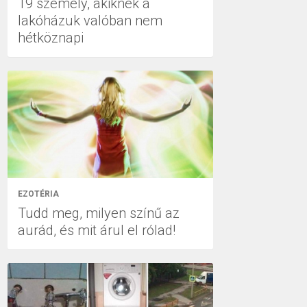
19 személy, akiknek a
lakóházuk valóban nem
hétköznapi
EZOTÉRIA
Tudd meg, milyen színű az
aurád, és mit árul el rólad!