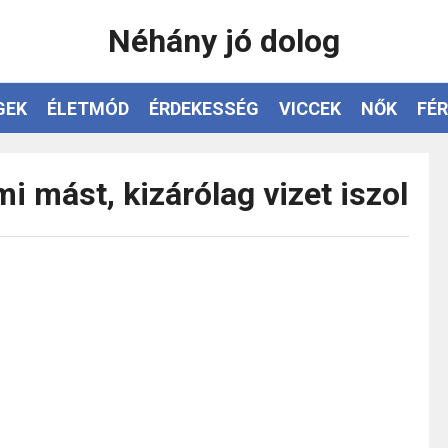
Néhány jó dolog
GEK
ÉLETMÓD
ÉRDEKESSÉG
VICCEK
NŐK
FÉR
i mást, kizárólag vizet iszol