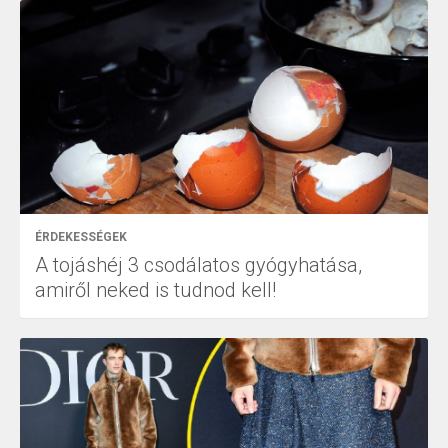
ÉRDEKESSÉGEK
A tojáshéj 3 csodálatos gyógyhatása,
amiről neked is tudnod kell!