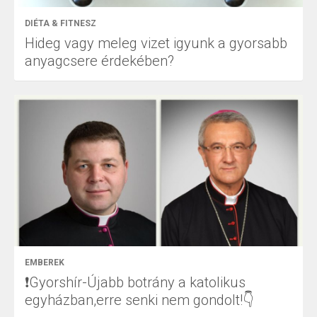
DIÉTA & FITNESZ
Hideg vagy meleg vizet igyunk a gyorsabb
anyagcsere érdekében?
EMBEREK
❗Gyorshír-Újabb botrány a katolikus
egyházban,erre senki nem gondolt!👇