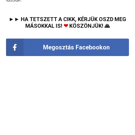
►► HA TETSZETT A CIKK, KÉRJÜK OSZD MEG
MÁSOKKAL IS!
❤
KÖSZÖNJÜK! 🙏
Megosztás Facebookon