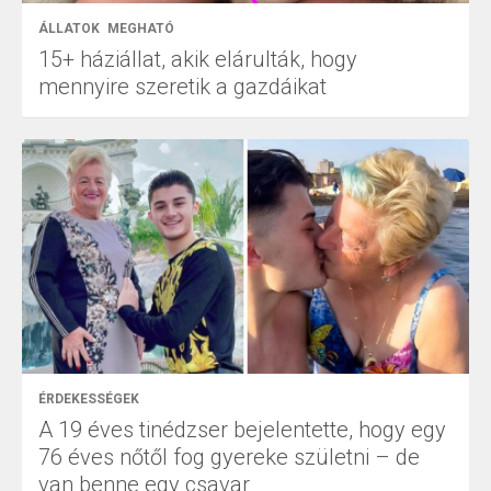
ÁLLATOK
MEGHATÓ
15+ háziállat, akik elárulták, hogy
mennyire szeretik a gazdáikat
ÉRDEKESSÉGEK
A 19 éves tinédzser bejelentette, hogy egy
76 éves nőtől fog gyereke születni – de
van benne egy csavar