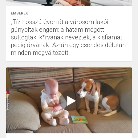
EMBEREK
„Tíz hosszú éven át a városom lakói
gúnyoltak engem: a hátam mögött
suttogtak, k*rvának neveztek, a kisfiamat
pedig árvának. Aztán egy csendes délután
minden megváltozott.