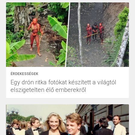
ÉRDEKESSÉGEK
Egy drón ritka fotókat készített a világtól
elszigetelten élő emberekről