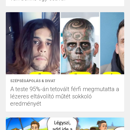
SZÉPSÉGÁPOLÁS & DIVAT
A teste 95%-án tetovált férfi megmutatta a
lézeres eltávolító műtét sokkoló
eredményét