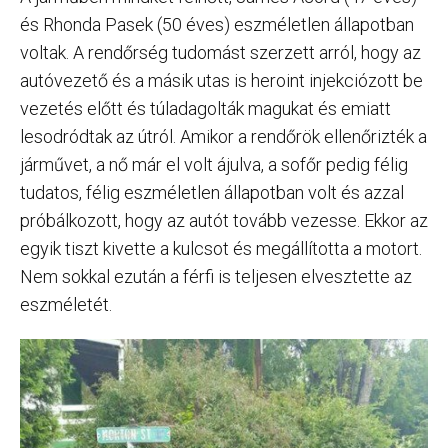
és Rhonda Pasek (50 éves) eszméletlen állapotban
voltak. A rendőrség tudomást szerzett arról, hogy az
autóvezető és a másik utas is heroint injekciózott be
vezetés előtt és túladagolták magukat és emiatt
lesodródtak az útról. Amikor a rendőrök ellenőrizték a
járművet, a nő már el volt ájulva, a sofőr pedig félig
tudatos, félig eszméletlen állapotban volt és azzal
próbálkozott, hogy az autót tovább vezesse. Ekkor az
egyik tiszt kivette a kulcsot és megállította a motort.
Nem sokkal ezután a férfi is teljesen elvesztette az
eszméletét.