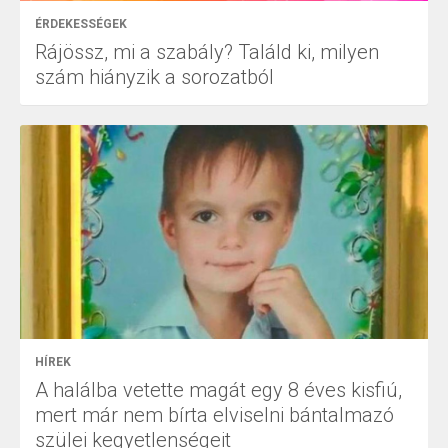
ÉRDEKESSÉGEK
Rájössz, mi a szabály? Találd ki, milyen
szám hiányzik a sorozatból
HÍREK
A halálba vetette magát egy 8 éves kisfiú,
mert már nem bírta elviselni bántalmazó
szülei kegyetlenségeit