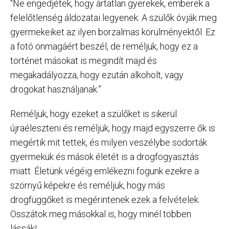
“Ne engedjétek, hogy ártatlan gyerekek, emberek a
felelőtlenség áldozatai legyenek. A szülők óvják meg
gyermekeiket az ilyen borzalmas körülményektől. Ez
a fotó önmagáért beszél, de reméljük, hogy ez a
történet másokat is megindít majd és
megakadályozza, hogy ezután alkoholt, vagy
drogokat használjanak.”
Reméljük, hogy ezeket a szülőket is sikerül
újraéleszteni és reméljük, hogy majd egyszerre ők is
megértik mit tettek, és milyen veszélybe sodorták
gyermekük és mások életét is a drogfogyasztás
miatt. Életünk végéig emlékezni fogunk ezekre a
szörnyű képekre és reméljük, hogy más
drogfüggőket is megérintenek ezek a felvételek.
Osszátok meg másokkal is, hogy minél többen
lássák!