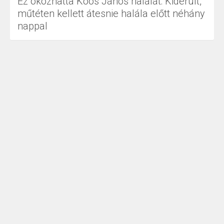
Ez okozhatta Koós János halálát: Kiderült,
műtéten kellett átesnie halála előtt néhány
nappal