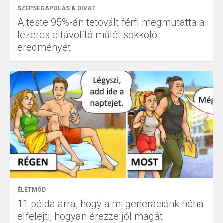
SZÉPSÉGÁPOLÁS & DIVAT
A teste 95%-án tetovált férfi megmutatta a
lézeres eltávolító műtét sokkoló
eredményét
ÉLETMÓD
11 példa arra, hogy a mi generációnk néha
elfelejti, hogyan érezze jól magát