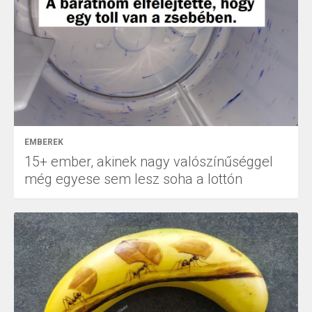
EMBEREK
15+ ember, akinek nagy valószínűséggel
még egyese sem lesz soha a lottón