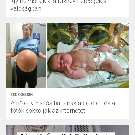
Így néznének ki a Disney hercegek a
valóságban!
ÉRDEKESSÉG
A nő egy 6 kilós babának ad életet, és a
fotók sokkolják az internetet