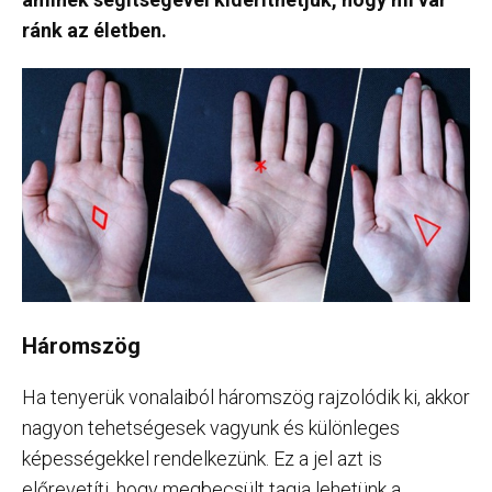
ránk az életben.
Háromszög
Ha tenyerük vonalaiból háromszög rajzolódik ki, akkor
nagyon tehetségesek vagyunk és különleges
képességekkel rendelkezünk. Ez a jel azt is
előrevetíti, hogy megbecsült tagja lehetünk a