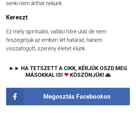
senki nem árthat nekünk.
Kereszt
Ez mély spirituális, vallási hitre utal, de nem
feszegetjük az emberi lét határait, hanem
visszafogott, szerény életet élünk.
►► HA TETSZETT A CIKK, KÉRJÜK OSZD MEG
MÁSOKKAL IS!
❤
KÖSZÖNJÜK! 🙏
Megosztás Facebookon