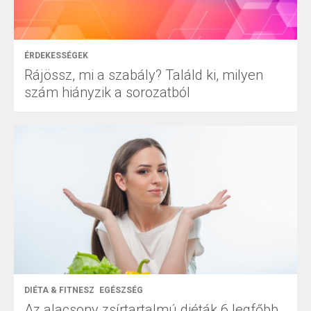
ÉRDEKESSÉGEK
Rájössz, mi a szabály? Találd ki, milyen
szám hiányzik a sorozatból
DIÉTA & FITNESZ
EGÉSZSÉG
Az alacsony zsírtartalmú diéták 6 legfőbb