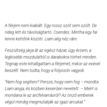
A férjem nem kiabált. Egy rossz szót sem szólt. De
rideg lett és távolságtartó. Csendes. Mintha egy fal
lenne kettőnk között. Liam alig néz rám.
Feszültség járja át az egész házat, úgy érzem, a
legkisebb mozdulattól is darabokra törhet minden.
Tegnap este kihallgattam a férjemet, mikor az exével
beszélt. Nem tudta, hogy a folyosón vagyok.
“Nem fog segíteni? Persze, hogy nem fog – mondta
Liam anyja, és közben keserűen nevetett. – Miért is
mondana le az arcfelvarrásról? Az önző emberek
végül mindig megmutatják az igazi arcukat.”