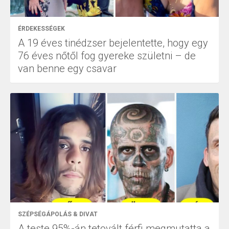
ÉRDEKESSÉGEK
A 19 éves tinédzser bejelentette, hogy egy
76 éves nőtől fog gyereke születni – de
van benne egy csavar
SZÉPSÉGÁPOLÁS & DIVAT
A teste 95%-án tetovált férfi megmutatta a