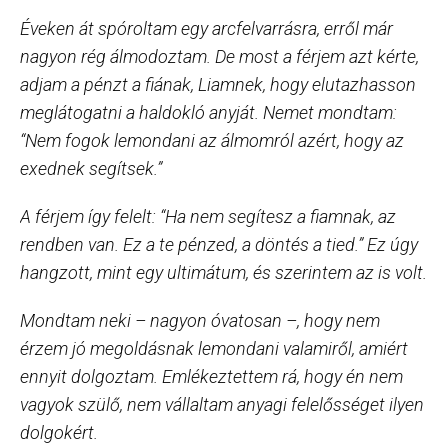
Éveken át spóroltam egy arcfelvarrásra, erről már
nagyon rég álmodoztam. De most a férjem azt kérte,
adjam a pénzt a fiának, Liamnek, hogy elutazhasson
meglátogatni a haldokló anyját. Nemet mondtam:
“Nem fogok lemondani az álmomról azért, hogy az
exednek segítsek.”
A férjem így felelt: “Ha nem segítesz a fiamnak, az
rendben van. Ez a te pénzed, a döntés a tied.” Ez úgy
hangzott, mint egy ultimátum, és szerintem az is volt.
Mondtam neki – nagyon óvatosan –, hogy nem
érzem jó megoldásnak lemondani valamiről, amiért
ennyit dolgoztam. Emlékeztettem rá, hogy én nem
vagyok szülő, nem vállaltam anyagi felelősséget ilyen
dolgokért.