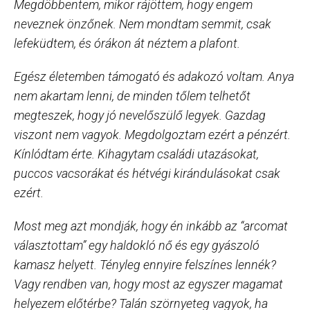
Megdöbbentem, mikor rájöttem, hogy engem
neveznek önzőnek. Nem mondtam semmit, csak
lefeküdtem, és órákon át néztem a plafont.
Egész életemben támogató és adakozó voltam. Anya
nem akartam lenni, de minden tőlem telhetőt
megteszek, hogy jó nevelőszülő legyek. Gazdag
viszont nem vagyok. Megdolgoztam ezért a pénzért.
Kínlódtam érte. Kihagytam családi utazásokat,
puccos vacsorákat és hétvégi kirándulásokat csak
ezért.
Most meg azt mondják, hogy én inkább az “arcomat
választottam” egy haldokló nő és egy gyászoló
kamasz helyett. Tényleg ennyire felszínes lennék?
Vagy rendben van, hogy most az egyszer magamat
helyezem előtérbe? Talán szörnyeteg vagyok, ha