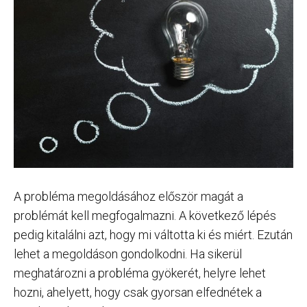
A probléma megoldásához először magát a
problémát kell megfogalmazni. A következő lépés
pedig kitalálni azt, hogy mi váltotta ki és miért. Ezután
lehet a megoldáson gondolkodni. Ha sikerül
meghatározni a probléma gyökerét, helyre lehet
hozni, ahelyett, hogy csak gyorsan elfednétek a