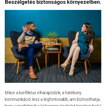
Beszélgetés biztonságos környezetben.
Mikor a konfliktus elharapódzik, a hatékony
kommunikáció lesz a legfontosabb, ami biztosíthatja,
hogy a problémát a kölcsönös tisztelet keretein belül