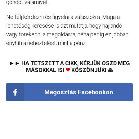
gondot valamivel.
Ne félj kérdezni és figyelni a válaszokra. Maga a
lehetőség keresése is azt mutatja, hogy hajlandó
vagy törekedni a megoldásra, néha pedig ez jobban
enyhíti a neheztelést, mint a pénz.
►► HA TETSZETT A CIKK, KÉRJÜK OSZD MEG
MÁSOKKAL IS!
❤
KÖSZÖNJÜK! 🙏
Megosztás Facebookon