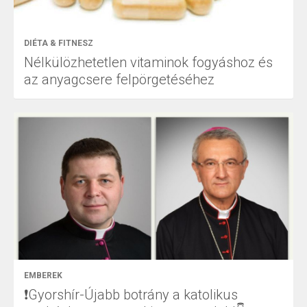
DIÉTA & FITNESZ
Nélkülözhetetlen vitaminok fogyáshoz és
az anyagcsere felpörgetéséhez
EMBEREK
❗Gyorshír-Újabb botrány a katolikus