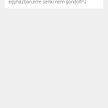
egyházban,erre senki nem gondolt!👇