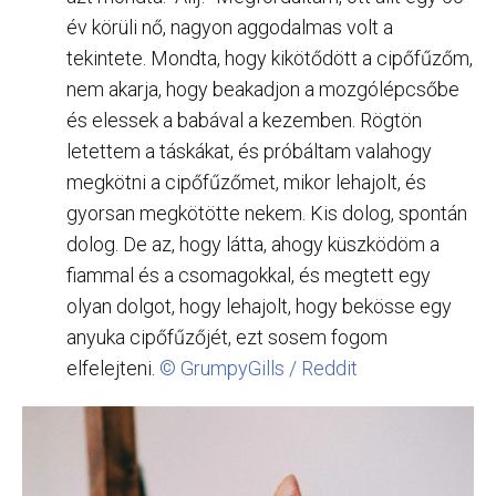
év körüli nő, nagyon aggodalmas volt a
tekintete. Mondta, hogy kikötődött a cipőfűzőm,
nem akarja, hogy beakadjon a mozgólépcsőbe
és elessek a babával a kezemben. Rögtön
letettem a táskákat, és próbáltam valahogy
megkötni a cipőfűzőmet, mikor lehajolt, és
gyorsan megkötötte nekem. Kis dolog, spontán
dolog. De az, hogy látta, ahogy küszködöm a
fiammal és a csomagokkal, és megtett egy
olyan dolgot, hogy lehajolt, hogy bekösse egy
anyuka cipőfűzőjét, ezt sosem fogom
elfelejteni.
© GrumpyGills / Reddit