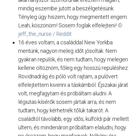
mindig eszembe jutott a beszélgetésünk.
Tényleg úgy hiszem, hogy megmentett engem.
Leah, köszönöm! Sosem foglak elfelejteni!
©
jeff_the_nurse / Reddit
16 éves voltam, a családdal New Yorkba
mentünk, nagyon meleg időt jósoltak. Nem
gyakran repülök, és nem tudtam, hogy melegen
kellene öltöznöm, főleg egy hosszú repüléshez.
Rövidnadrág és póló volt rajtam, a pulóvert
elfelejtettem kivenni a táskámból. Éjszakai járat
volt, megfagytam és próbáltam aludni. A
légiutas-kísérők sosem jártak arra, és nem
tudtam, hogy kérhetnék tőlük takarót. A
családtól távolabb, egy idős, külföldi pár mellett
ültem, és mindenáron próbáltam elaludni, hogy
ne érezzem, hogy megfagyok. Néhány óra