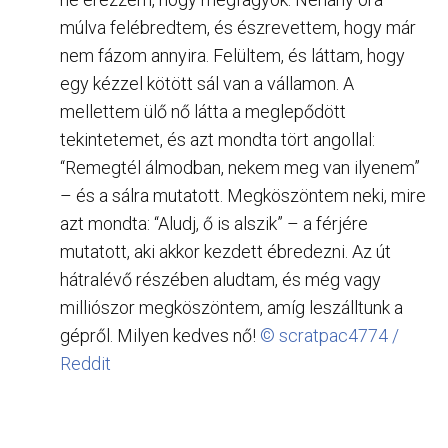
múlva felébredtem, és észrevettem, hogy már
nem fázom annyira. Felültem, és láttam, hogy
egy kézzel kötött sál van a vállamon. A
mellettem ülő nő látta a meglepődött
tekintetemet, és azt mondta tört angollal:
“Remegtél álmodban, nekem meg van ilyenem”
– és a sálra mutatott. Megköszöntem neki, mire
azt mondta: “Aludj, ő is alszik” – a férjére
mutatott, aki akkor kezdett ébredezni. Az út
hátralévő részében aludtam, és még vagy
milliószor megköszöntem, amíg leszálltunk a
gépről. Milyen kedves nő!
© scratpac4774 /
Reddit