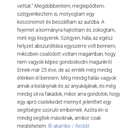
vettük.” Megdöbbentem, meglepődtem,
szégyenkeztem is, motyogtam egy
köszönömöt és beszálltam az autóba. A
fejemet a kormányra hajtottam és zokogtam,
mint egy kisgyerek. Szégyen, hála, az egész
helyzet abszurditása egyszerre volt bennem,
miközben csalódott voltam magamban, hogy
nem vagyok képes gondoskodni magunkról.
Ennek már 25 éve, de az emlék még mindig
élénken él bennem. Még mindig hálás vagyok
annak a kislánynak és az anyukájának, és még
mindig sírva fakadok, mikor arra gondolok, hogy
egy apró cselekedet mennyit jelenthet egy
segítségre szoruló embernek. Azóta én is
mindig segítek másoknak, amikor csak
megtehetem.
© akambe / Reddit