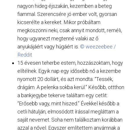
nagyon hideg éjszakán, kezemben a beteg
fiammal. Szerencsére jó ember volt, gyorsan
kicserélte a kereket. Mikor próbáltam
megköszönni neki, csak annyit mondott, reméli,
hogy ugyanezt megtenné valaki az ő
anyukájáért vagy húgáért is.
© weezeebee /
Reddit
15 évesen teherbe estem, hozzászoktam, hogy
elítélnek. Egyik nap egy idősebb nő a kezembe
nyomott 20 dollárt, és azt mondta: “Tessék,
drágám. A pelenka sokba kerül.” Később, ottthon
a bankjegybe tekerve találtam egy cetlit:
“Erősebb vagy, mint hiszed.” Évekkel később a
cetli hátulján, elmosódott írással megláttam a
saját nevemet. Soha nem találkoztam korábban
azzal a nővel. Egyszer említettem anyámnak a