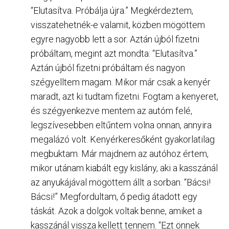
“Elutasítva. Próbálja újra.” Megkérdeztem,
visszatehetnék-e valamit, közben mögöttem
egyre nagyobb lett a sor. Aztán újból fizetni
próbáltam, megint azt mondta: “Elutasítva.”
Aztán újból fizetni próbáltam és nagyon
szégyelltem magam. Mikor már csak a kenyér
maradt, azt ki tudtam fizetni. Fogtam a kenyeret,
és szégyenkezve mentem az autóm felé,
legszívesebben eltűntem volna onnan, annyira
megalázó volt. Kenyérkeresőként gyakorlatilag
megbuktam. Már majdnem az autóhoz értem,
mikor utánam kiabált egy kislány, aki a kasszánál
az anyukájával mögöttem állt a sorban. “Bácsi!
Bácsi!” Megfordultam, ő pedig átadott egy
táskát. Azok a dolgok voltak benne, amiket a
kasszánál vissza kellett tennem. “Ezt önnek