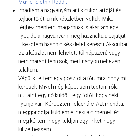
Manic_Sloth / Reddit
Imádtam a nagyanyám antik cukortartóját és
tejkiöntőjét, amik készletben voltak. Mikor
férjhez mentem, magamnak is akartam egy
ilyet, de a nagyanyám még használta a sajátját.
Elkezdtem hasonló készletet keresni. Akkoriban
ez a készlet nem lehetett túl népszerű vagy
nem maradt fenn sok, mert nagyon nehezen
találtam.
Végül kitettem egy posztot a fórumra, hogy mit
keresek. Mivel még képet sem tudtam róla
mutatni, egy nő küldött egy fotót, hogy neki
ilyenje van. Kérdeztem, eladná-e. Azt mondta,
meggondolja, küldjem el neki a címemet, én
meg kértem, hogy küldjön egy linket, hogy
kifizethessem.