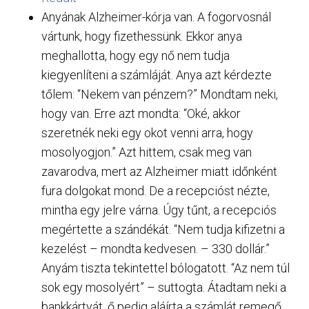
Anyának Alzheimer-kórja van. A fogorvosnál
vártunk, hogy fizethessünk. Ekkor anya
meghallotta, hogy egy nő nem tudja
kiegyenlíteni a számláját. Anya azt kérdezte
tőlem: “Nekem van pénzem?” Mondtam neki,
hogy van. Erre azt mondta: “Oké, akkor
szeretnék neki egy okot venni arra, hogy
mosolyogjon.” Azt hittem, csak meg van
zavarodva, mert az Alzheimer miatt időnként
fura dolgokat mond. De a recepcióst nézte,
mintha egy jelre várna. Úgy tűnt, a recepciós
megértette a szándékát. “Nem tudja kifizetni a
kezelést – mondta kedvesen. – 330 dollár.”
Anyám tiszta tekintettel bólogatott. “Az nem túl
sok egy mosolyért” – suttogta. Átadtam neki a
bankkártyát, ő pedig aláírta a számlát remegő,