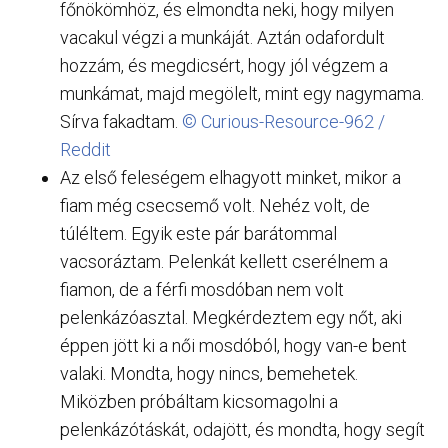
főnökömhöz, és elmondta neki, hogy milyen
vacakul végzi a munkáját. Aztán odafordult
hozzám, és megdicsért, hogy jól végzem a
munkámat, majd megölelt, mint egy nagymama.
Sírva fakadtam.
© Curious-Resource-962 /
Reddit
Az első feleségem elhagyott minket, mikor a
fiam még csecsemő volt. Nehéz volt, de
túléltem. Egyik este pár barátommal
vacsoráztam. Pelenkát kellett cserélnem a
fiamon, de a férfi mosdóban nem volt
pelenkázóasztal. Megkérdeztem egy nőt, aki
éppen jött ki a női mosdóból, hogy van-e bent
valaki. Mondta, hogy nincs, bemehetek.
Miközben próbáltam kicsomagolni a
pelenkázótáskát, odajött, és mondta, hogy segít