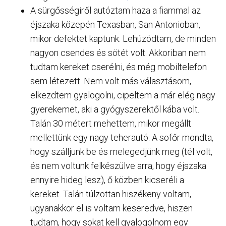
A sürgősségiről autóztam haza a fiammal az
éjszaka közepén Texasban, San Antonioban,
mikor defektet kaptunk. Lehúzódtam, de minden
nagyon csendes és sötét volt. Akkoriban nem
tudtam kereket cserélni, és még mobiltelefon
sem létezett. Nem volt más választásom,
elkezdtem gyalogolni, cipeltem a már elég nagy
gyerekemet, aki a gyógyszerektől kába volt.
Talán 30 métert mehettem, mikor megállt
mellettünk egy nagy teherautó. A sofőr mondta,
hogy szálljunk be és melegedjünk meg (tél volt,
és nem voltunk felkészülve arra, hogy éjszaka
ennyire hideg lesz), ő közben kicseréli a
kereket. Talán túlzottan hiszékeny voltam,
ugyanakkor el is voltam keseredve, hiszen
tudtam, hogy sokat kell gyalogolnom egy