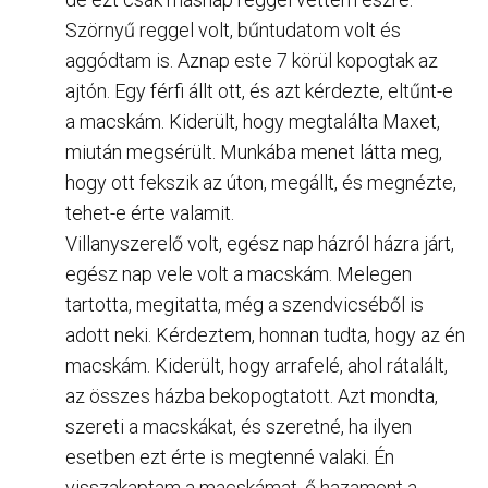
Szörnyű reggel volt, bűntudatom volt és
aggódtam is. Aznap este 7 körül kopogtak az
ajtón. Egy férfi állt ott, és azt kérdezte, eltűnt-e
a macskám. Kiderült, hogy megtalálta Maxet,
miután megsérült. Munkába menet látta meg,
hogy ott fekszik az úton, megállt, és megnézte,
tehet-e érte valamit.
Villanyszerelő volt, egész nap házról házra járt,
egész nap vele volt a macskám. Melegen
tartotta, megitatta, még a szendvicséből is
adott neki. Kérdeztem, honnan tudta, hogy az én
macskám. Kiderült, hogy arrafelé, ahol rátalált,
az összes házba bekopogtatott. Azt mondta,
szereti a macskákat, és szeretné, ha ilyen
esetben ezt érte is megtenné valaki. Én
visszakaptam a macskámat, ő hazament a