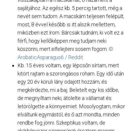
sajátjához. Az egész kb. 5 percig tartott, még a
nevét sem tudom. A macskám teljesen felépült,
most, 8 évvel később is itt alszik mellettem,
miközben ezt írom. Bárcsak tudnám, ki volt ez a
férfi, hogy kellőképpen meg tudjam neki
köszönni, mert elfelejteni sosem fogom.
©
ArobaticAsparagus6 / Reddit
Kb. 15 éves voltam, egy lépcsőn sírtam, mert
kitört rajtam a szorongásos roham. Egy idő után
egy 20 év körüli lány odajött hozzám, és
megkérdezte, mi a baj. Beletelt egy kis időbe,
de megnyíltam neki, átölelte a vállamat és
letörölgette a könnyeimiet. Mosolyogtam, mikor
elváltunk egymástól, és ő azt mondta, minden
rendbe fog jönni. Szkeptikus voltam, de
akárhányszor szomorúnak éreztem magam,