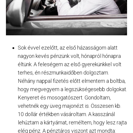
Sok évvel ezelőtt, az első házasságom alatt
nagyon kevés pénzünk volt, hónapról hónapra
éltünk. A feleségem az első gyerekünkkel volt
terhes, én részmunkaidőben dolgoztam.
Néhány nappal fizetés előtt elmentem a boltba,
hogy megvegyem a legszükségesebb dolgokat.
Kenyeret és mosogatószert. Gondoltam,
vehetnék egy üveg majonézt is. Összesen kb.
10 dollár értékben vásároltam. A kasszánál
lehúztam a kártyámat, reméltem, hogy lesz rajta
elég pénz. A pénztáros viszont azt mondta: