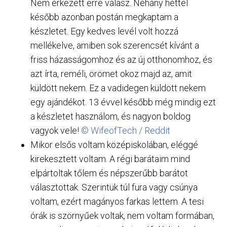
Nem érkezett erre válasz. Néhány héttel
később azonban postán megkaptam a
készletet. Egy kedves levél volt hozzá
mellékelve, amiben sok szerencsét kívánt a
friss házasságomhoz és az új otthonomhoz, és
azt írta, reméli, örömet okoz majd az, amit
küldött nekem. Ez a vadidegen küldött nekem
egy ajándékot. 13 évvel később még mindig ezt
a készletet használom, és nagyon boldog
vagyok vele!
© WifeofTech / Reddit
Mikor elsős voltam középiskolában, eléggé
kirekesztett voltam. A régi barátaim mind
elpártoltak tőlem és népszerűbb barátot
választottak. Szerintük túl fura vagy csúnya
voltam, ezért magányos farkas lettem. A tesi
órák is szörnyűek voltak, nem voltam formában,