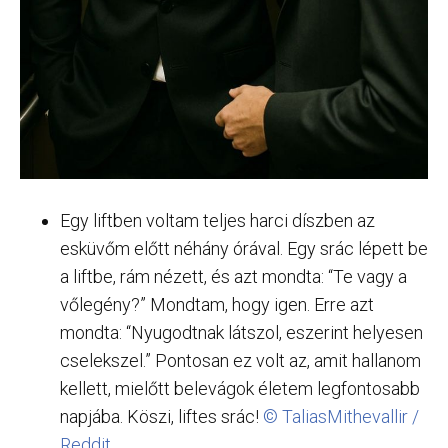
Egy liftben voltam teljes harci díszben az
esküvőm előtt néhány órával. Egy srác lépett be
a liftbe, rám nézett, és azt mondta: “Te vagy a
vőlegény?” Mondtam, hogy igen. Erre azt
mondta: “Nyugodtnak látszol, eszerint helyesen
cselekszel.” Pontosan ez volt az, amit hallanom
kellett, mielőtt belevágok életem legfontosabb
napjába. Köszi, liftes srác!
© TaliasMithevallir /
Reddit