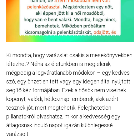
Ki mondta, hogy varázslat csakis a mesekönyvekben
létezhet? Néha az életünkben is megjelenik,
mégpedig a legváratlanabb módokon – egy kedves
szó, egy önzetlen tett vagy egy idegen által nyújtott
segítő kéz formájában. Ezek a hősök nem viselnek
köpenyt, valódi, hétköznapi emberek, akik azért
tesznek jót, mert megtehetik. Felejthetetlen
pillanatokról olvashatsz, mikor a kedvesség egy
átlagosnak induló napot igazán különlegessé
varázsolt.