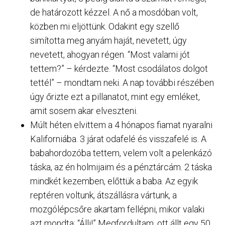
de határozott kézzel. A nő a mosdóban volt,
közben mi eljöttünk. Odakint egy szellő
simította meg anyám haját, nevetett, úgy
nevetett, ahogyan régen. “Most valami jót
tettem?” – kérdezte. “Most csodálatos dolgot
tettél” – mondtam neki. A nap további részében
úgy őrizte ezt a pillanatot, mint egy emléket,
amit sosem akar elveszteni.
Múlt héten elvittem a 4 hónapos fiamat nyaralni
Kaliforniába. 3 járat odafelé és visszafelé is. A
babahordozóba tettem, velem volt a pelenkázó
táska, az én holmijaim és a pénztárcám. 2 táska
mindkét kezemben, előttük a baba. Az egyik
reptéren voltunk, átszállásra vártunk, a
mozgólépcsőre akartam fellépni, mikor valaki
azt mondta: “Állj!” Megfordultam, ott állt egy 50