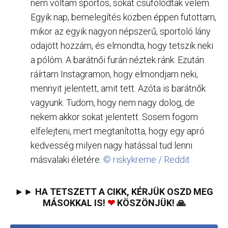
nem voltam sportos, sokat csúfolódtak velem.
Egyik nap, bemelegítés közben éppen futottam,
mikor az egyik nagyon népszerű, sportoló lány
odajött hozzám, és elmondta, hogy tetszik neki
a pólóm. A barátnői furán néztek ránk. Ezután
ráírtam Instagramon, hogy elmondjam neki,
mennyit jelentett, amit tett. Azóta is barátnők
vagyunk. Tudom, hogy nem nagy dolog, de
nekem akkor sokat jelentett. Sosem fogom
elfelejteni, mert megtanította, hogy egy apró
kedvesség milyen nagy hatással tud lenni
másvalaki életére.
© riskykreme / Reddit
►► HA TETSZETT A CIKK, KÉRJÜK OSZD MEG
MÁSOKKAL IS!
❤
KÖSZÖNJÜK! 🙏