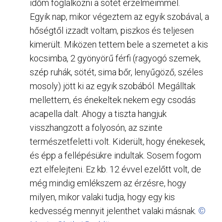
időm foglalkozni a sötét érzelmeimmel.
Egyik nap, mikor végeztem az egyik szobával, a
hőségtől izzadt voltam, piszkos és teljesen
kimerült. Miközen tettem bele a szemetet a kis
kocsimba, 2 gyönyörű férfi (ragyogó szemek,
szép ruhák, sötét, sima bőr, lenyűgöző, széles
mosoly) jött ki az egyik szobából. Megálltak
mellettem, és énekeltek nekem egy csodás
acapella dalt. Ahogy a tiszta hangjuk
visszhangzott a folyosón, az szinte
természetfeletti volt. Kiderült, hogy énekesek,
és épp a fellépésükre indultak. Sosem fogom
ezt elfelejteni. Ez kb. 12 évvel ezelőtt volt, de
még mindig emlékszem az érzésre, hogy
milyen, mikor valaki tudja, hogy egy kis
kedvesség mennyit jelenthet valaki másnak.
©