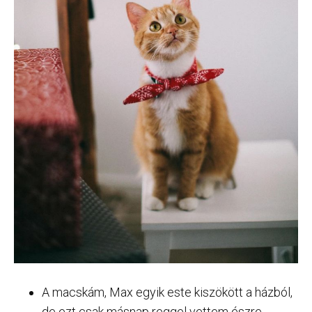
A macskám, Max egyik este kiszökött a házból,
de ezt csak másnap reggel vettem észre.