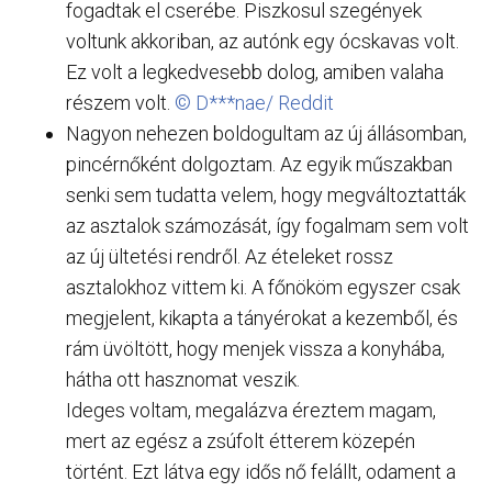
fogadtak el cserébe. Piszkosul szegények
voltunk akkoriban, az autónk egy ócskavas volt.
Ez volt a legkedvesebb dolog, amiben valaha
részem volt.
© D***nae/ Reddit
Nagyon nehezen boldogultam az új állásomban,
pincérnőként dolgoztam. Az egyik műszakban
senki sem tudatta velem, hogy megváltoztatták
az asztalok számozását, így fogalmam sem volt
az új ültetési rendről. Az ételeket rossz
asztalokhoz vittem ki. A főnököm egyszer csak
megjelent, kikapta a tányérokat a kezemből, és
rám üvöltött, hogy menjek vissza a konyhába,
hátha ott hasznomat veszik.
Ideges voltam, megalázva éreztem magam,
mert az egész a zsúfolt étterem közepén
történt. Ezt látva egy idős nő felállt, odament a