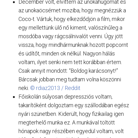
December volt, elvittem az unokahúgomat és
az unokaöcsémet moziba, hogy megnézzük a
Coco-t. Vártuk, hogy elkezdődjön a film, mikor
egy mellettünk ülő nő kiment, valószínűleg a
mosdóba vagy rágcsálnivalót venni. Úgy jött
vissza, hogy mindhármunknak hozott popcornt
és üdítőt, minden ok nélkül. Nagyon hálás
voltam, ilyet senki nem tett korábban értem.
Csak annyit mondott: “Boldog karácsonyt!”
Bárcsak jobban meg tudtam volna köszönni
neki.
© rdiaz2013 / Reddit
Főiskolán súlyosan depressziós voltam,
takarítóként dolgoztam egy szállodában egész
nyári szünetben. Kiderült, hogy fizikailag igen
megterhelő munka ez. A munkával töltött
hónapok nagy részében egyedül voltam, volt