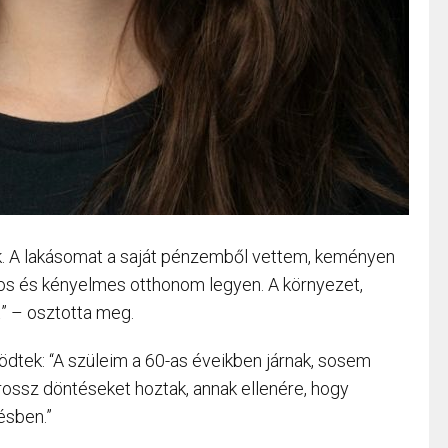
k. A lakásomat a saját pénzemből vettem, keményen
s és kényelmes otthonom legyen. A környezet,
t” – osztotta meg.
ödtek: “A szüleim a 60-as éveikben járnak, sosem
rossz döntéseket hoztak, annak ellenére, hogy
ésben.”