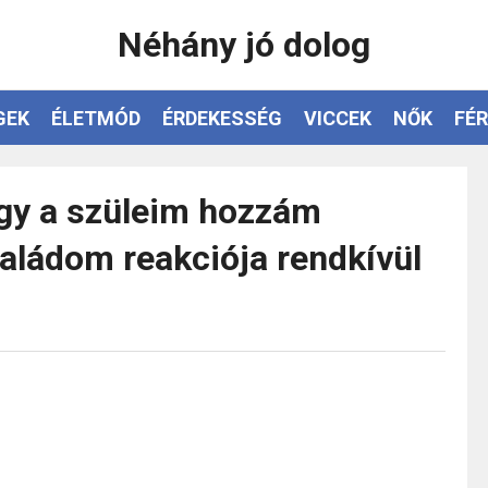
Néhány jó dolog
GEK
ÉLETMÓD
ÉRDEKESSÉG
VICCEK
NŐK
FÉR
gy a szüleim hozzám
saládom reakciója rendkívül