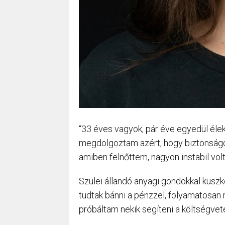
“33 éves vagyok, pár éve egyedül éle
megdolgoztam azért, hogy biztonságo
amiben felnőttem, nagyon instabil vol
Szülei állandó anyagi gondokkal küszk
tudtak bánni a pénzzel, folyamatosan 
próbáltam nekik segíteni a költségvet