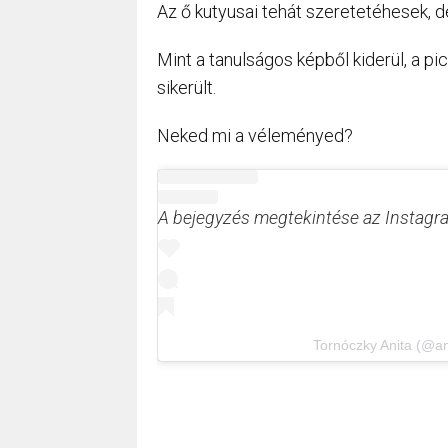
Az ő kutyusai tehát szeretetéhesek, d
Mint a tanulságos képből kiderül, a p
sikerült.
Neked mi a véleményed?
A bejegyzés megtekintése az Instag
Tornóczky Anita (@an