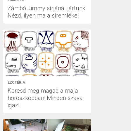
EMBEREK
Zámbó Jimmy sírjánál jártunk!
Nézd, ilyen ma a síremléke!
EZOTÉRIA
Keresd meg magad a maja
horoszkópban! Minden szava
igaz!