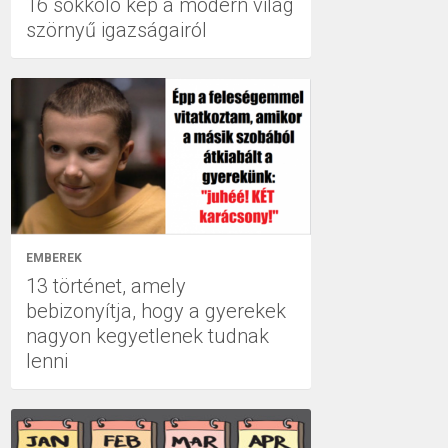
16 sokkoló kép a modern világ
szörnyű igazságairól
EMBEREK
13 történet, amely
bebizonyítja, hogy a gyerekek
nagyon kegyetlenek tudnak
lenni