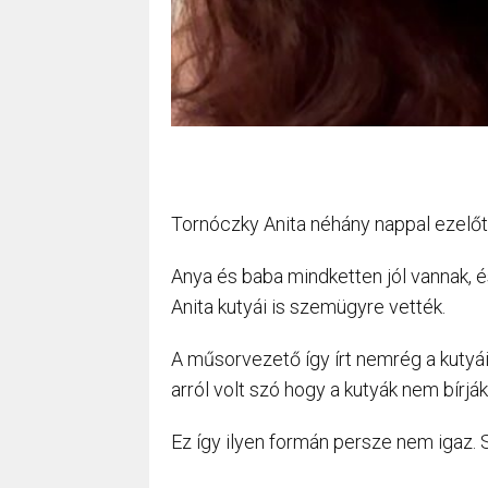
Tornóczky Anita néhány nappal ezelőtt
Anya és baba mindketten jól vannak, 
Anita kutyái is szemügyre vették.
A műsorvezető így írt nemrég a kutyái
arról volt szó hogy a kutyák nem bírják
Ez így ilyen formán persze nem igaz. S