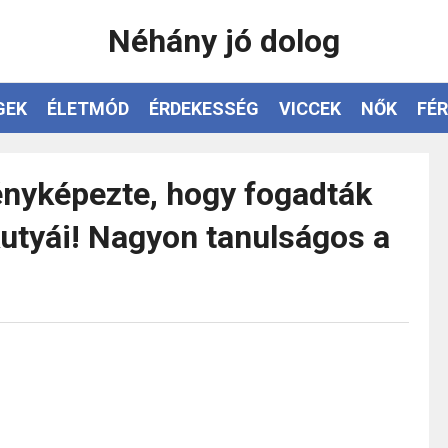
Néhány jó dolog
GEK
ÉLETMÓD
ÉRDEKESSÉG
VICCEK
NŐK
FÉR
ényképezte, hogy fogadták
kutyái! Nagyon tanulságos a