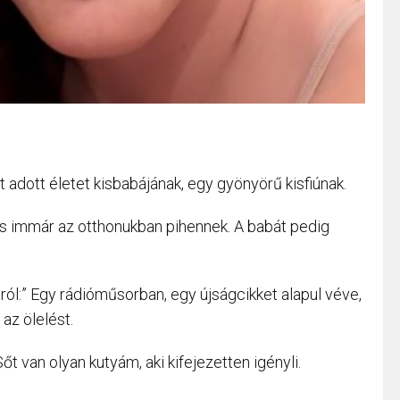
 adott életet kisbabájának, egy gyönyörű kisfiúnak.
és immár az otthonukban pihennek. A babát pedig
ról:” Egy rádióműsorban, egy újságcikket alapul véve,
 az ölelést.
őt van olyan kutyám, aki kifejezetten igényli.