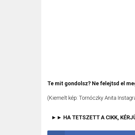
Te mit gondolsz? Ne felejtsd el m
(Kiemelt kép: Tornóczky Anita Instagr
►► HA TETSZETT A CIKK, KÉRJ