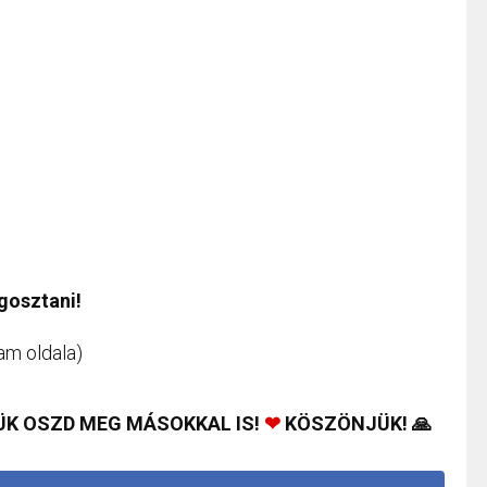
egosztani!
am oldala)
ÜK OSZD MEG MÁSOKKAL IS!
❤
KÖSZÖNJÜK! 🙏