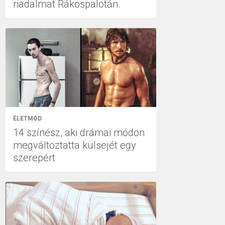
riadalmat Rákospalotán.
ÉLETMÓD
14 színész, aki drámai módon
megváltoztatta külsejét egy
szerepért