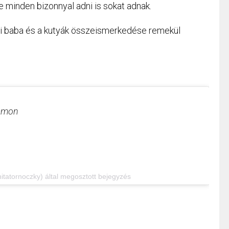
e minden bizonnyal adni is sokat adnak.
ici baba és a kutyák összeismerkedése remekül
ramon
itatornoczky) által megosztott bejegyzés