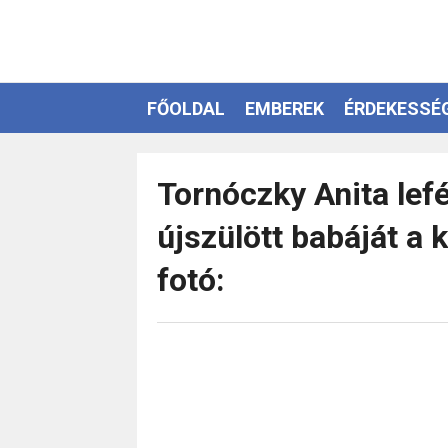
FŐOLDAL
EMBEREK
ÉRDEKESSÉ
EZOTÉRIA
Tornóczky Anita lef
újszülött babáját a 
fotó: