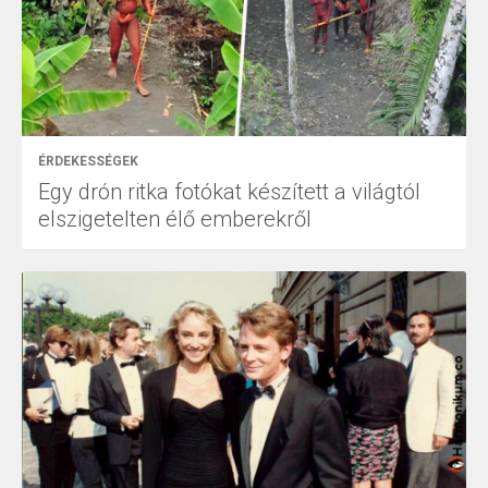
ÉRDEKESSÉGEK
Egy drón ritka fotókat készített a világtól
elszigetelten élő emberekről