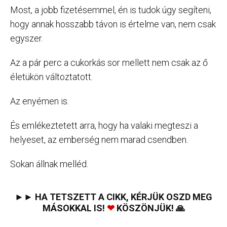
Most, a jobb fizetésemmel, én is tudok úgy segíteni,
hogy annak hosszabb távon is értelme van, nem csak
egyszer.
Az a pár perc a cukorkás sor mellett nem csak az ő
életükön változtatott.
Az enyémen is.
És emlékeztetett arra, hogy ha valaki megteszi a
helyeset, az emberség nem marad csendben.
Sokan állnak melléd.
►► HA TETSZETT A CIKK, KÉRJÜK OSZD MEG
MÁSOKKAL IS!
❤
KÖSZÖNJÜK! 🙏