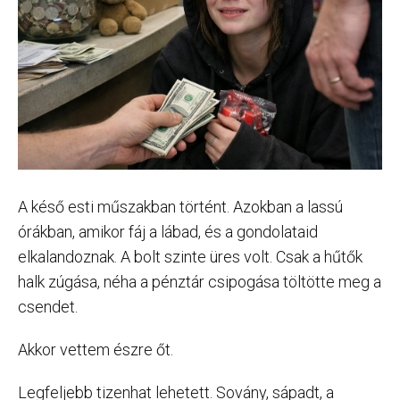
A késő esti műszakban történt. Azokban a lassú
órákban, amikor fáj a lábad, és a gondolataid
elkalandoznak. A bolt szinte üres volt. Csak a hűtők
halk zúgása, néha a pénztár csipogása töltötte meg a
csendet.
Akkor vettem észre őt.
Legfeljebb tizenhat lehetett. Sovány, sápadt, a