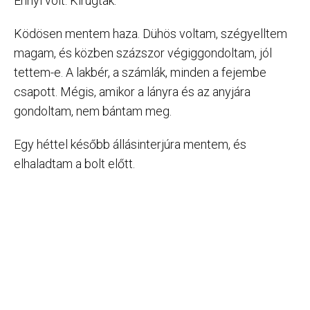
Ennyi volt. Kirúgtak.
Ködösen mentem haza. Dühös voltam, szégyelltem
magam, és közben százszor végiggondoltam, jól
tettem-e. A lakbér, a számlák, minden a fejembe
csapott. Mégis, amikor a lányra és az anyjára
gondoltam, nem bántam meg.
Egy héttel később állásinterjúra mentem, és
elhaladtam a bolt előtt.