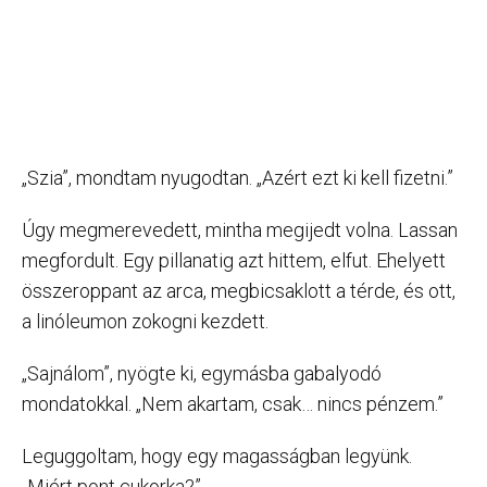
„Szia”, mondtam nyugodtan. „Azért ezt ki kell fizetni.”
Úgy megmerevedett, mintha megijedt volna. Lassan
megfordult. Egy pillanatig azt hittem, elfut. Ehelyett
összeroppant az arca, megbicsaklott a térde, és ott,
a linóleumon zokogni kezdett.
„Sajnálom”, nyögte ki, egymásba gabalyodó
mondatokkal. „Nem akartam, csak… nincs pénzem.”
Leguggoltam, hogy egy magasságban legyünk.
„Miért pont cukorka?”