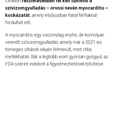
címkéin
részletesebben fel kell tüntetni a
szívizomgyulladás – orvosi nevén myocarditis –
kockázatát
, amely elsősorban fiatal férfiaknál
fordulhat elő.
A myocarditis egy viszonylag enyhe, de komolyan
veendő szívizomgyulladás, amely már a 2021-es
tömeges oltások idején felmerült, mint ritka
mellékhatás. Bár a legtöbb eset gyorsan gyógyul, az
FDA szerint indokolt a figyelmeztetések bővítése.