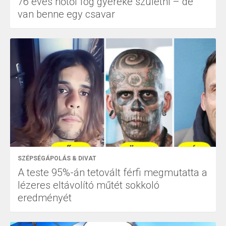
76 éves nőtől fog gyereke születni – de
van benne egy csavar
SZÉPSÉGÁPOLÁS & DIVAT
A teste 95%-án tetovált férfi megmutatta a
lézeres eltávolító műtét sokkoló
eredményét