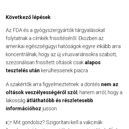
Következő lépések
Az FDA és a gyógyszergyártók tárgyalásokat
folytatnak a címkék frissítéséről. Eközben az
amerikai egészségügyi hatóságok egyre inkább arra
koncentrálnak, hogy az új vírusvariánsokra szabott,
szezonálisan frissített oltások csak
alapos
tesztelés után
kerülhessenek piacra.
A szakértők arra figyelmeztetnek: a döntés
nem az
oltások veszélyességéről szól
, hanem arról, hogy a
lakosság
átláthatóbb és részletesebb
információhoz
jusson.
👉 Mit gondolsz? Szigorítani kell a vakcinák