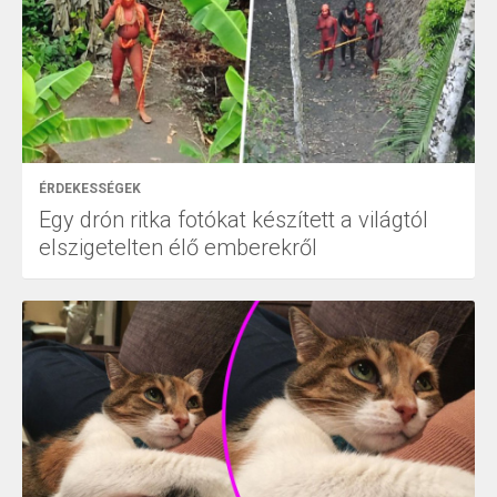
ÉRDEKESSÉGEK
Egy drón ritka fotókat készített a világtól
elszigetelten élő emberekről