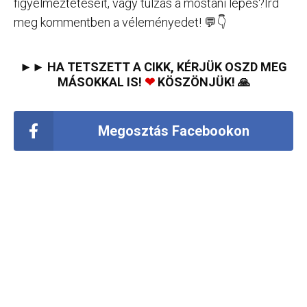
figyelmeztetéseit, vagy túlzás a mostani lépés?Írd
meg kommentben a véleményedet! 💬👇
►► HA TETSZETT A CIKK, KÉRJÜK OSZD MEG
MÁSOKKAL IS!
❤
KÖSZÖNJÜK! 🙏
Megosztás Facebookon