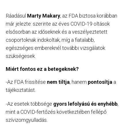
Ráadásul
Marty Makary
, az FDA biztosa korábban
már jelezte: szerinte az éves COVID-19 oltások
elsősorban az időseknek és a veszélyeztetett
csoportoknak indokoltak, míg a fiatalabb,
egészséges embereknél további vizsgálatok
szükségesek.
Miért fontos ez a betegeknek?
-Az FDA frissítése
nem tiltja
, hanem
pontosítja
a
tájékoztatást.
-Az esetek többsége
gyors lefolyású és enyhébb
,
mint a COVID-fertőzés következtében fellépő
szívizomgyulladás.