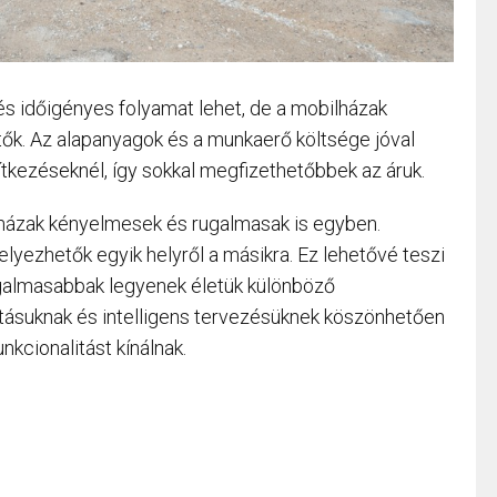
s időigényes folyamat lehet, de a mobilházak
ők. Az alapanyagok és a munkaerő költsége jóval
kezéseknél, így sokkal megfizethetőbbek az áruk.
házak kényelmesek és rugalmasak is egyben.
elyezhetők egyik helyről a másikra. Ez lehetővé teszi
ugalmasabbak legyenek életük különböző
ításuknak és intelligens tervezésüknek köszönhetően
nkcionalitást kínálnak.