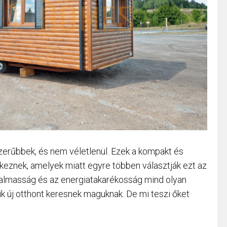
erűbbek, és nem véletlenül. Ezek a kompakt és
eznek, amelyek miatt egyre többen választják ezt az
galmasság és az energiatakarékosság mind olyan
k új otthont keresnek maguknak. De mi teszi őket