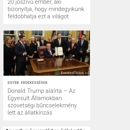
20 jószívű ember, aki
bizonyítja, hogy mindegyikünk
feldobhatja ezt a világot
EGYÉB
ÉRDEKESSÉGEK
Donald Trump aláírta – Az
Egyesült Államokban
szövetségi bűncselekmény
lett az állatkínzás