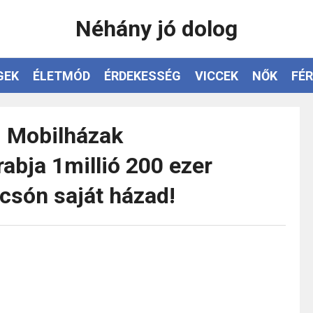
Néhány jó dolog
GEK
ÉLETMÓD
ÉRDEKESSÉG
VICCEK
NŐK
FÉR
i Mobilházak
abja 1millió 200 ezer
olcsón saját házad!