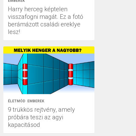
EMBEREK
Harry herceg képtelen
visszafogni magát. Ez a fotó
berámázott családi ereklye
lesz!
ÉLETMÓD
EMBEREK
9 trükkös rejtvény, amely
próbára teszi az agyi
kapacitásod