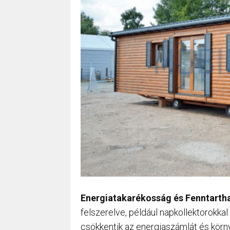
Energiatakarékosság és Fenntarth
felszerelve, például napkollektorokk
csökkentik az energiaszámlát és körny