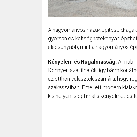
A hagyományos házak építése drága é
gyorsan és költséghatékonyan építhet
alacsonyabb, mint a hagyományos épít
Kényelem és Rugalmasság:
A mobil
Könnyen szállíthatók, így bármikor áth
az otthon választók számára, hogy r
szakaszaiban. Emellett modern kialak
kis helyen is optimális kényelmet és fu