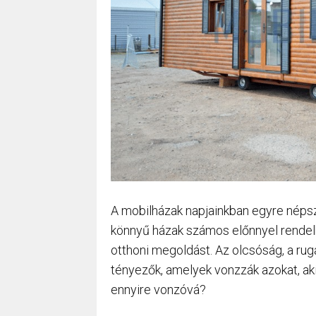
A mobilházak napjainkban egyre népsz
könnyű házak számos előnnyel rendelk
otthoni megoldást. Az olcsóság, a ru
tényezők, amelyek vonzzák azokat, aki
ennyire vonzóvá?