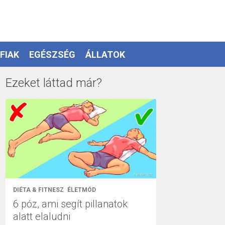
FIAK
EGÉSZSÉG
ÁLLATOK
Ezeket láttad már?
DIÉTA & FITNESZ
ÉLETMÓD
6 póz, ami segít pillanatok
alatt elaludni