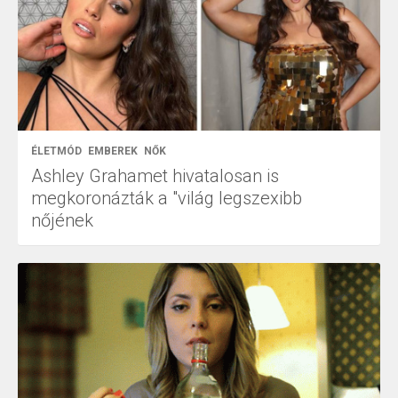
ÉLETMÓD
EMBEREK
NŐK
Ashley Grahamet hivatalosan is
megkoronázták a "világ legszexibb
nőjének