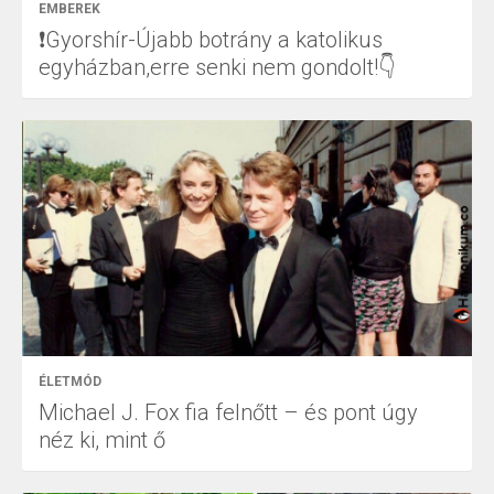
EMBEREK
❗Gyorshír-Újabb botrány a katolikus
egyházban,erre senki nem gondolt!👇
ÉLETMÓD
Michael J. Fox fia felnőtt – és pont úgy
néz ki, mint ő