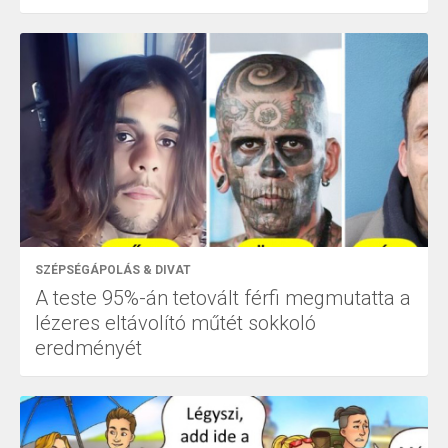
SZÉPSÉGÁPOLÁS & DIVAT
A teste 95%-án tetovált férfi megmutatta a
lézeres eltávolító műtét sokkoló
eredményét