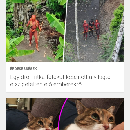
ÉRDEKESSÉGEK
Egy drón ritka fotókat készített a világtól
elszigetelten élő emberekről