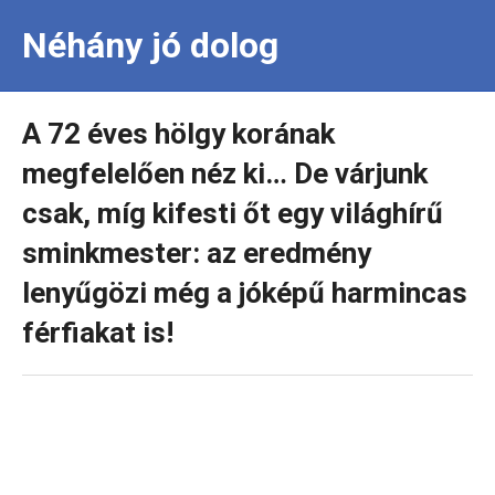
Néhány jó dolog
A 72 éves hölgy korának
megfelelően néz ki… De várjunk
csak, míg kifesti őt egy világhírű
sminkmester: az eredmény
lenyűgözi még a jóképű harmincas
férfiakat is!