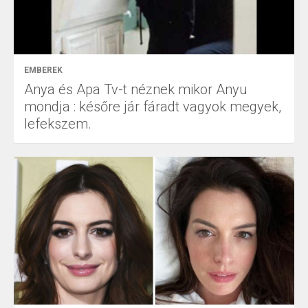
EMBEREK
Anya és Apa Tv-t néznek mikor Anyu
mondja : későre jár fáradt vagyok megyek,
lefekszem.