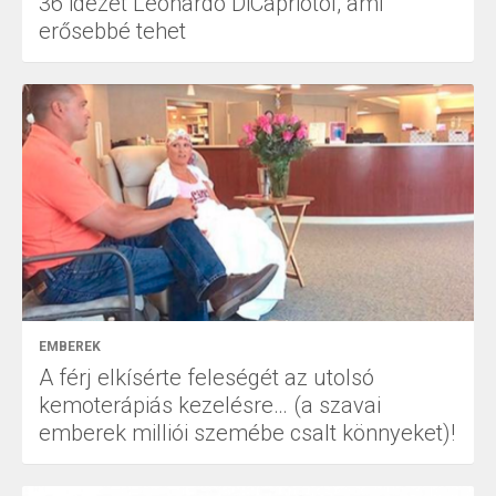
36 idézet Leonardo DiCapriótól, ami
erősebbé tehet
EMBEREK
A férj elkísérte feleségét az utolsó
kemoterápiás kezelésre… (a szavai
emberek milliói szemébe csalt könnyeket)!