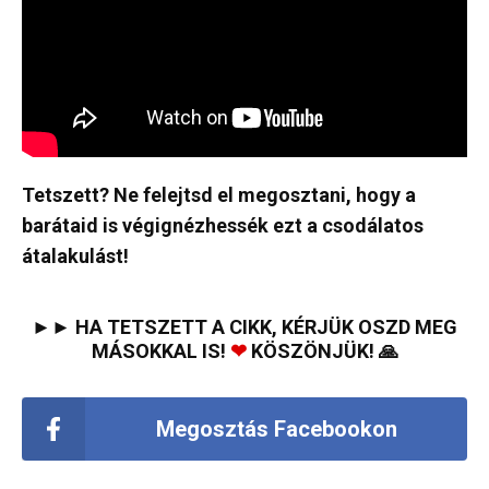
Tetszett? Ne felejtsd el megosztani, hogy a
barátaid is végignézhessék ezt a csodálatos
átalakulást!
►► HA TETSZETT A CIKK, KÉRJÜK OSZD MEG
MÁSOKKAL IS!
❤
KÖSZÖNJÜK! 🙏
Megosztás Facebookon