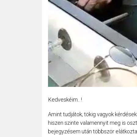
Kedveskéim.. !
Amint tudjátok, tökig vagyok kérdések
hiszen szinte valamennyit meg is oszt
bejegyzésem után többször elátkoztak