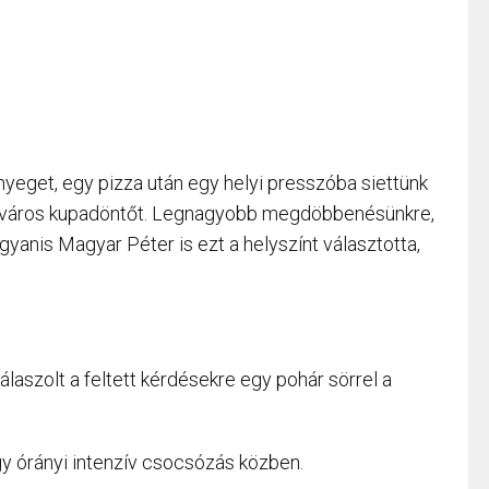
yeget, egy pizza után egy helyi presszóba siettünk
város kupadöntőt. Legnagyobb megdöbbenésünkre,
gyanis Magyar Péter is ezt a helyszínt választotta,
aszolt a feltett kérdésekre egy pohár sörrel a
gy órányi intenzív csocsózás közben.