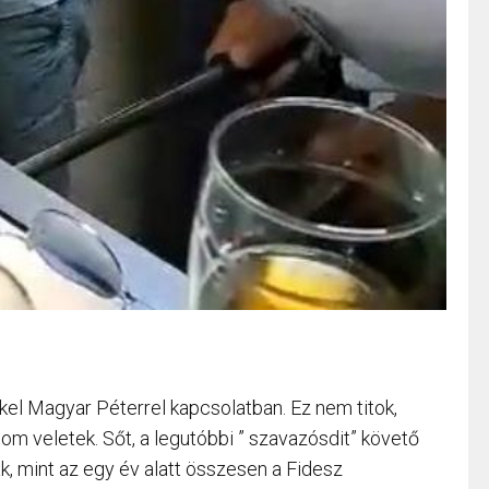
kel Magyar Péterrel kapcsolatban. Ez nem titok,
om veletek. Sőt, a legutóbbi ” szavazósdit” követő
, mint az egy év alatt összesen a Fidesz