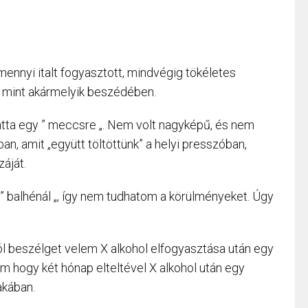
mennyi italt fogyasztott, mindvégig tökéletes
 mint akármelyik beszédében.
hatta egy ” meccsre „. Nem volt nagyképű, és nem
an, amit „együtt töltöttünk” a helyi presszóban,
áját.
 ” balhénál „, így nem tudhatom a körülményeket. Úgy
ról beszélget velem X alkohol elfogyasztása után egy
em hogy két hónap elteltével X alkohol után egy
akában.