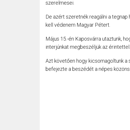
szerelmesei.
De azért szeretnék reagálni a tegnap 
kell védenem Magyar Pétert.
Május 15.-én Kaposvárra utaztunk, ho
interjúnkat megbeszéljük az érintettel
Azt követően hogy kicsomagoltunk a sz
befejezte a beszédét a népes közönsé