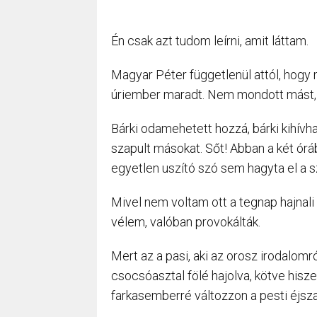
Én csak azt tudom leírni, amit láttam.
Magyar Péter függetlenül attól, hogy 
úriember maradt. Nem mondott mást,
Bárki odamehetett hozzá, bárki kihív
szapult másokat. Sőt! Abban a két óráb
egyetlen uszító szó sem hagyta el a sz
Mivel nem voltam ott a tegnap hajnali
vélem, valóban provokálták.
Mert az a pasi, aki az orosz irodalom
csocsóasztal fölé hajolva, kötve hisz
farkasemberré változzon a pesti éjsz