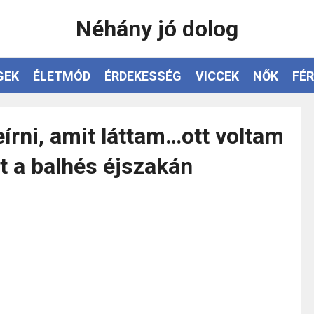
Néhány jó dolog
GEK
ÉLETMÓD
ÉRDEKESSÉG
VICCEK
NŐK
FÉR
írni, amit láttam…ott voltam
t a balhés éjszakán