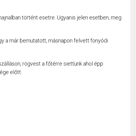
hajnalban történt esetre. Ugyanis jelen esetben, meg
gy a már bemutatott, másnapon felvett fonyódi
.
álláson, rögvest a főtérre siettünk ahol épp
ge előtt.