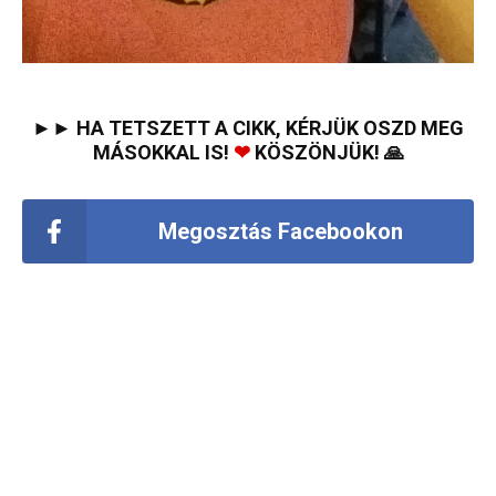
►► HA TETSZETT A CIKK, KÉRJÜK OSZD MEG
MÁSOKKAL IS!
❤
KÖSZÖNJÜK! 🙏
Megosztás Facebookon