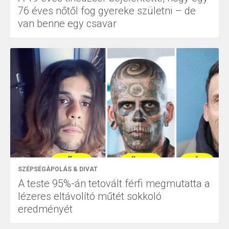
76 éves nőtől fog gyereke születni – de
van benne egy csavar
SZÉPSÉGÁPOLÁS & DIVAT
A teste 95%-án tetovált férfi megmutatta a
lézeres eltávolító műtét sokkoló
eredményét