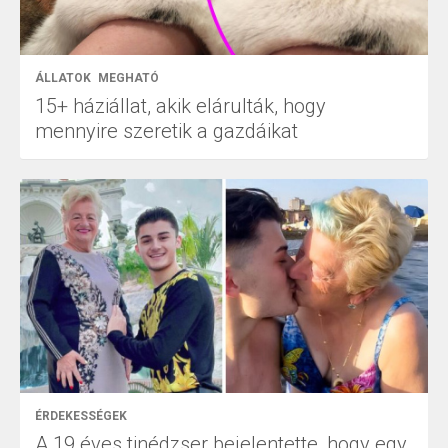
ÁLLATOK
MEGHATÓ
15+ háziállat, akik elárulták, hogy
mennyire szeretik a gazdáikat
ÉRDEKESSÉGEK
A 19 éves tinédzser bejelentette, hogy egy