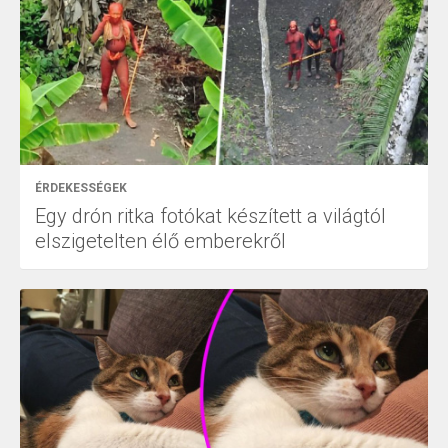
ÉRDEKESSÉGEK
Egy drón ritka fotókat készített a világtól
elszigetelten élő emberekről