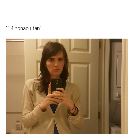
“14 hónap után”