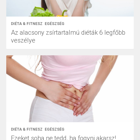
DIÉTA & FITNESZ
EGÉSZSÉG
Az alacsony zsírtartalmú diéták 6 legfőbb
veszélye
DIÉTA & FITNESZ
EGÉSZSÉG
Ezeket soha ne tedd, ha fogyni akarsz!