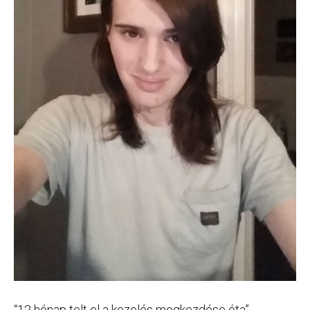
“12 hónap telt el a kezelés megkezdése óta”