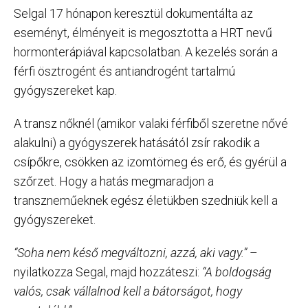
Selgal 17 hónapon keresztül dokumentálta az
eseményt, élményeit is megosztotta a HRT nevű
hormonterápiával kapcsolatban. A kezelés során a
férfi ösztrogént és antiandrogént tartalmú
gyógyszereket kap.
A transz nőknél (amikor valaki férfiből szeretne nővé
alakulni) a gyógyszerek hatásától zsír rakodik a
csípőkre, csökken az izomtömeg és erő, és gyérül a
szőrzet. Hogy a hatás megmaradjon a
transzneműeknek egész életükben szedniük kell a
gyógyszereket.
“Soha nem késő megváltozni, azzá, aki vagy.”
–
nyilatkozza Segal, majd hozzáteszi:
“A boldogság
valós, csak vállalnod kell a bátorságot, hogy