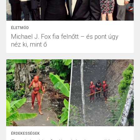
ÉLETMÓD
Michael J. Fox fia felnőtt – és pont úgy
néz ki, mint ő
ÉRDEKESSÉGEK