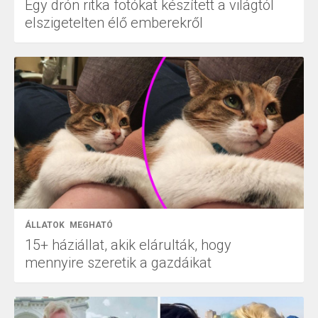
Egy drón ritka fotókat készített a világtól
elszigetelten élő emberekről
ÁLLATOK
MEGHATÓ
15+ háziállat, akik elárulták, hogy
mennyire szeretik a gazdáikat