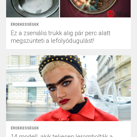
ÉRDEKESSÉGEK
Ez a zseniális trükk alig pár perc alatt
megszünteti a lefolyódugulást!
ÉRDEKESSÉGEK
14 modell, akik teljesen lerombolták a