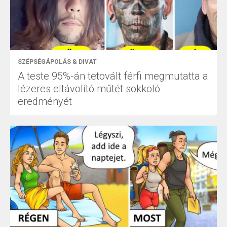
SZÉPSÉGÁPOLÁS & DIVAT
A teste 95%-án tetovált férfi megmutatta a
lézeres eltávolító műtét sokkoló
eredményét