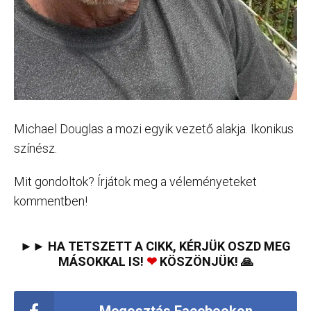
Michael Douglas a mozi egyik vezető alakja. Ikonikus
színész.
Mit gondoltok? Írjátok meg a véleményeteket
kommentben!
►► HA TETSZETT A CIKK, KÉRJÜK OSZD MEG
MÁSOKKAL IS!
❤
KÖSZÖNJÜK! 🙏
Megosztás Facebookon