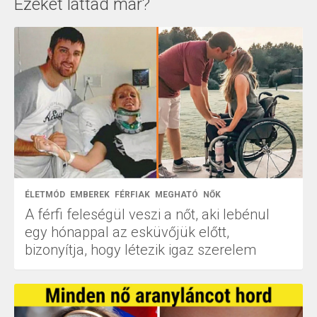
Ezeket láttad már?
ÉLETMÓD
EMBEREK
FÉRFIAK
MEGHATÓ
NŐK
A férfi feleségül veszi a nőt, aki lebénul
egy hónappal az esküvőjük előtt,
bizonyítja, hogy létezik igaz szerelem