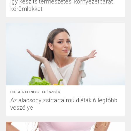
Így készíts természetes, környezetbarát
körömlakkot
DIÉTA & FITNESZ
EGÉSZSÉG
Az alacsony zsírtartalmú diéták 6 legfőbb
veszélye