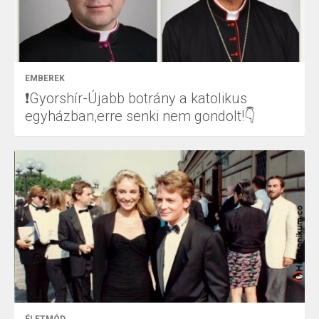
EMBEREK
❗Gyorshír-Újabb botrány a katolikus
egyházban,erre senki nem gondolt!👇