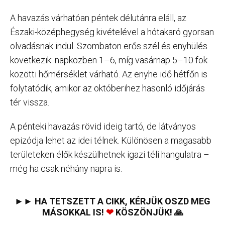
A havazás várhatóan péntek délutánra eláll, az
Északi-középhegység kivételével a hótakaró gyorsan
olvadásnak indul. Szombaton erős szél és enyhülés
következik: napközben 1–6, míg vasárnap 5–10 fok
közötti hőmérséklet várható. Az enyhe idő hétfőn is
folytatódik, amikor az októberihez hasonló időjárás
tér vissza.
A pénteki havazás rövid ideig tartó, de látványos
epizódja lehet az idei télnek. Különösen a magasabb
területeken élők készülhetnek igazi téli hangulatra –
még ha csak néhány napra is.
►► HA TETSZETT A CIKK, KÉRJÜK OSZD MEG
MÁSOKKAL IS!
❤
KÖSZÖNJÜK! 🙏