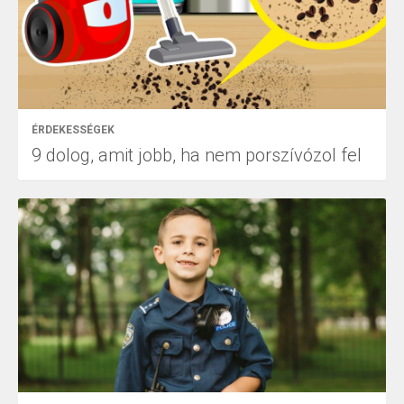
ÉRDEKESSÉGEK
9 dolog, amit jobb, ha nem porszívózol fel