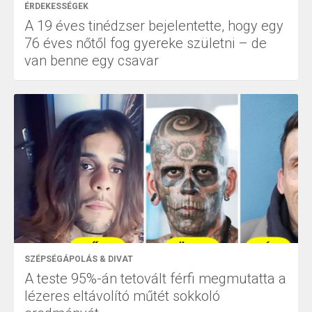
ÉRDEKESSÉGEK
A 19 éves tinédzser bejelentette, hogy egy
76 éves nőtől fog gyereke születni – de
van benne egy csavar
SZÉPSÉGÁPOLÁS & DIVAT
A teste 95%-án tetovált férfi megmutatta a
lézeres eltávolító műtét sokkoló