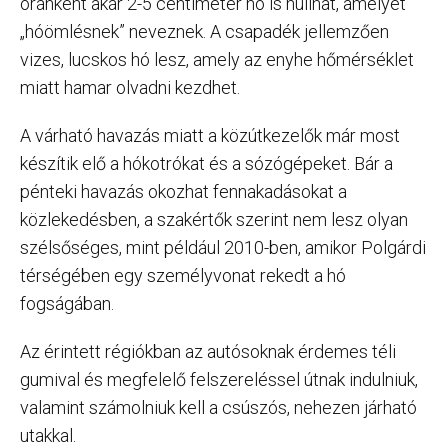
óránként akár 2-5 centiméter hó is hullhat, amelyet
„hóömlésnek” neveznek. A csapadék jellemzően
vizes, lucskos hó lesz, amely az enyhe hőmérséklet
miatt hamar olvadni kezdhet.
A várható havazás miatt a közútkezelők már most
készítik elő a hókotrókat és a sózógépeket. Bár a
pénteki havazás okozhat fennakadásokat a
közlekedésben, a szakértők szerint nem lesz olyan
szélsőséges, mint például 2010-ben, amikor Polgárdi
térségében egy személyvonat rekedt a hó
fogságában.
Az érintett régiókban az autósoknak érdemes téli
gumival és megfelelő felszereléssel útnak indulniuk,
valamint számolniuk kell a csúszós, nehezen járható
utakkal.