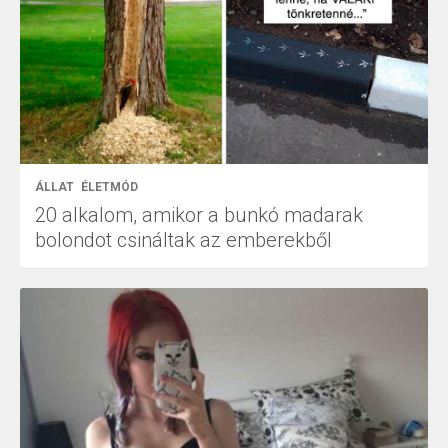
ÁLLAT
ÉLETMÓD
20 alkalom, amikor a bunkó madarak
bolondot csináltak az emberekből