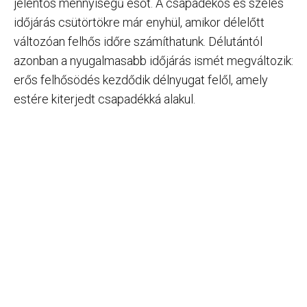
jelentős mennyiségű esőt. A csapadékos és szeles
időjárás csütörtökre már enyhül, amikor délelőtt
változóan felhős időre számíthatunk. Délutántól
azonban a nyugalmasabb időjárás ismét megváltozik:
erős felhősödés kezdődik délnyugat felől, amely
estére kiterjedt csapadékká alakul.