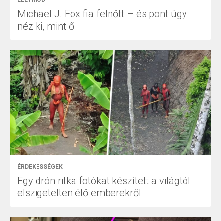
ÉLETMÓD
Michael J. Fox fia felnőtt – és pont úgy
néz ki, mint ő
ÉRDEKESSÉGEK
Egy drón ritka fotókat készített a világtól
elszigetelten élő emberekről