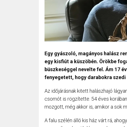
Egy gyászoló, magányos halász remé
egy kisfiút a küszöbén. Örökbe foga
büszkeséggel nevelte fel. Ám 17 év
fenyegetett, hogy darabokra szedi a 
Az időjárásnak kitett halászhajó lágy
csomót is rögzítette. 54 éves koráb
mozgott, még akkor is, amikor a sok mu
A falu szélén álló kis ház várt rá, ah