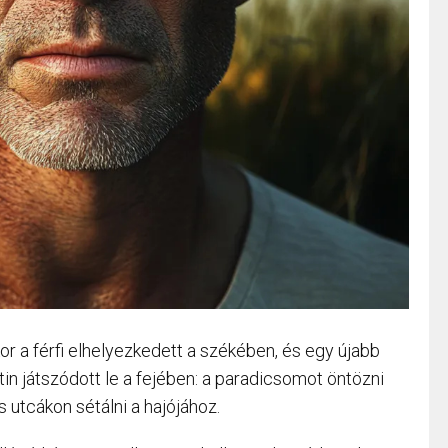
or a férfi elhelyezkedett a székében, és egy újabb
utin játszódott le a fejében: a paradicsomot öntözni
es utcákon sétálni a hajójához.