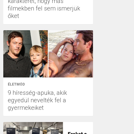
karakterét, hogy más
filmekben fel sem ismerjük
őket
ÉLETMÓD
9 híresség-apuka, akik
egyedül nevelték fel a
gyermekeiket