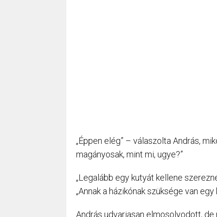
„Éppen elég” – válaszolta András, mik
magányosak, mint mi, ugye?”
„Legalább egy kutyát kellene szerezn
„Annak a házikónak szüksége van egy k
András udvariasan elmosolyodott, de 