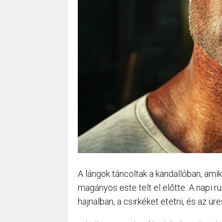
A lángok táncoltak a kandallóban, amik
magányos este telt el előtte. A napi r
hajnalban, a csirkéket etetni, és az ür