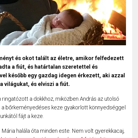
nyt és okot talált az életre, amikor felfedezett
dta a fiút, és határtalan szeretettel és
vel később egy gazdag idegen érkezett, aki azzal
világukat, és elviszi a fiút.
an ringatózott a dokkhoz, miközben András az utolsó
an a bőrkeményedéses keze gyakorlott könnyedséggel
nkától fájt a keze.
ogy Mária halála óta minden este. Nem volt gyerekkacaj,