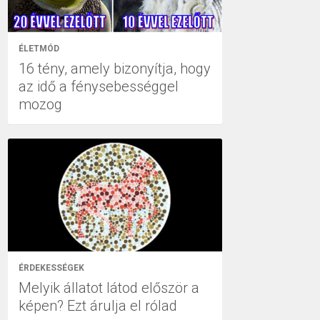
ÉLETMÓD
16 tény, amely bizonyítja, hogy
az idő a fénysebességgel
mozog
ÉRDEKESSÉGEK
Melyik állatot látod először a
képen? Ezt árulja el rólad