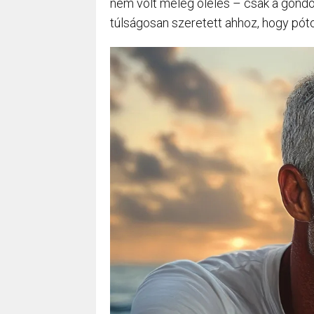
nem volt meleg ölelés – csak a gondol
túlságosan szeretett ahhoz, hogy pótol