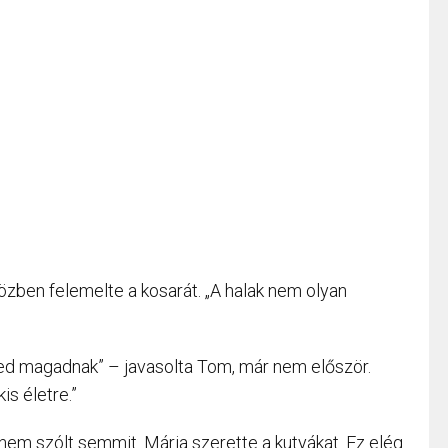
özben felemelte a kosarát. „A halak nem olyan
ed magadnak” – javasolta Tom, már nem először.
is életre.”
nem szólt semmit. Mária szerette a kutyákat. Ez elég