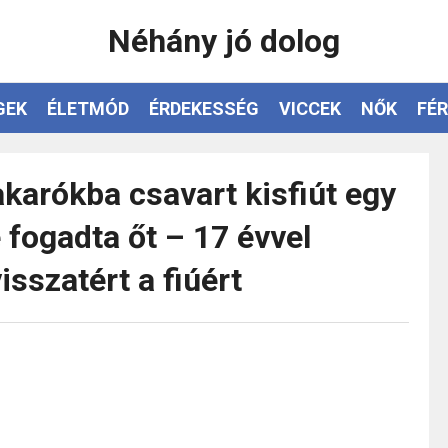
Néhány jó dolog
GEK
ÉLETMÓD
ÉRDEKESSÉG
VICCEK
NŐK
FÉR
takarókba csavart kisfiút egy
 fogadta őt – 17 évvel
sszatért a fiúért