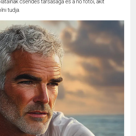
atainak csendes társasága és a nő fotói, akit
ni tudja.