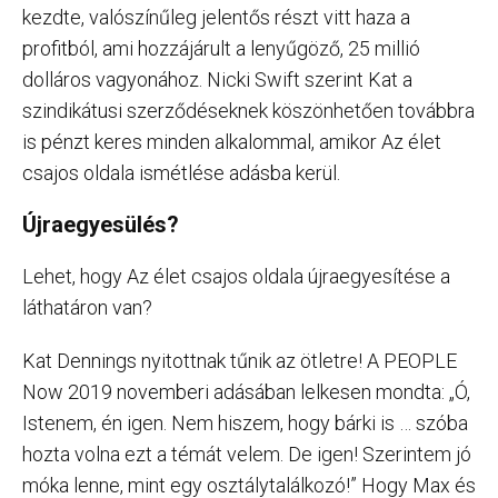
kezdte, valószínűleg jelentős részt vitt haza a
profitból, ami hozzájárult a lenyűgöző, 25 millió
dolláros vagyonához. Nicki Swift szerint Kat a
szindikátusi szerződéseknek köszönhetően továbbra
is pénzt keres minden alkalommal, amikor Az élet
csajos oldala ismétlése adásba kerül.
Újraegyesülés?
Lehet, hogy Az élet csajos oldala újraegyesítése a
láthatáron van?
Kat Dennings nyitottnak tűnik az ötletre! A PEOPLE
Now 2019 novemberi adásában lelkesen mondta: „Ó,
Istenem, én igen. Nem hiszem, hogy bárki is … szóba
hozta volna ezt a témát velem. De igen! Szerintem jó
móka lenne, mint egy osztálytalálkozó!” Hogy Max és