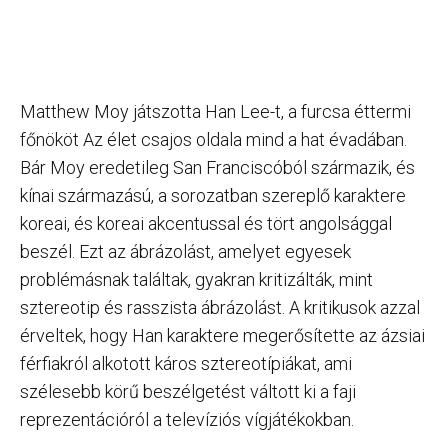
Matthew Moy játszotta Han Lee-t, a furcsa éttermi
főnököt Az élet csajos oldala mind a hat évadában.
Bár Moy eredetileg San Franciscóból származik, és
kínai származású, a sorozatban szereplő karaktere
koreai, és koreai akcentussal és tört angolsággal
beszél. Ezt az ábrázolást, amelyet egyesek
problémásnak találtak, gyakran kritizálták, mint
sztereotip és rasszista ábrázolást. A kritikusok azzal
érveltek, hogy Han karaktere megerősítette az ázsiai
férfiakról alkotott káros sztereotípiákat, ami
szélesebb körű beszélgetést váltott ki a faji
reprezentációról a televíziós vígjátékokban.