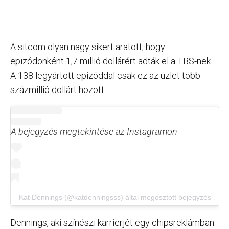
A sitcom olyan nagy sikert aratott, hogy
epizódonként 1,7 millió dollárért adták el a TBS-nek.
A 138 legyártott epizóddal csak ez az üzlet több
százmillió dollárt hozott.
A bejegyzés megtekintése az Instagramon
Kat Dennings (@katdenningsss) által megosztott bejegyzés
Dennings, aki színészi karrierjét egy chipsreklámban