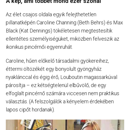
A kép, ami többet mond ezer szónál
Az élet csajos oldala egyik felejthetetlen
pillanatképén Caroline Channing (Beth Behrs) és Max
Black (Kat Dennings) tökéletesen megtestesítik
ellentétes személyiségüket, miközben felveszik az
ikonikus pincérnői egyenruhát.
Caroline, hűen előkelő társadalmi gyökereihez,
éttermi öltözékét egy bonyolult gyöngyház
nyaklánccal és égig érő, Louboutin magassarkúval
párosítja – ez kétségtelenül elbűvölő, de egy
elfoglalt pincérnő számára viccesen nem praktikus
választás. (A felszolgálók a kényelem érdekében
lapos cipőt hordanak).