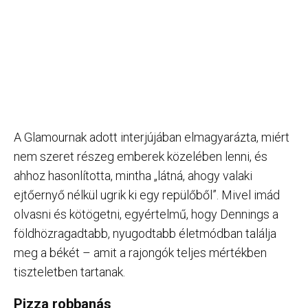
A Glamournak adott interjújában elmagyarázta, miért
nem szeret részeg emberek közelében lenni, és
ahhoz hasonlította, mintha „látná, ahogy valaki
ejtőernyő nélkül ugrik ki egy repülőből”. Mivel imád
olvasni és kötögetni, egyértelmű, hogy Dennings a
földhözragadtabb, nyugodtabb életmódban találja
meg a békét – amit a rajongók teljes mértékben
tiszteletben tartanak.
Pizza robbanás