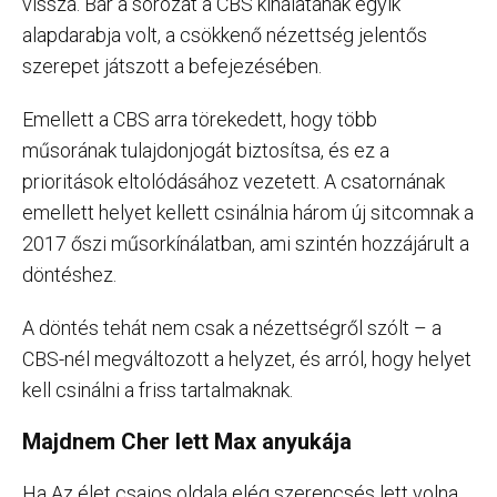
vissza. Bár a sorozat a CBS kínálatának egyik
alapdarabja volt, a csökkenő nézettség jelentős
szerepet játszott a befejezésében.
Emellett a CBS arra törekedett, hogy több
műsorának tulajdonjogát biztosítsa, és ez a
prioritások eltolódásához vezetett. A csatornának
emellett helyet kellett csinálnia három új sitcomnak a
2017 őszi műsorkínálatban, ami szintén hozzájárult a
döntéshez.
A döntés tehát nem csak a nézettségről szólt – a
CBS-nél megváltozott a helyzet, és arról, hogy helyet
kell csinálni a friss tartalmaknak.
Majdnem Cher lett Max anyukája
Ha Az élet csajos oldala elég szerencsés lett volna