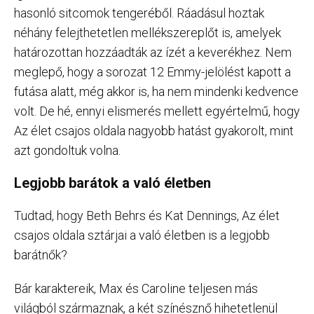
hasonló sitcomok tengeréből. Ráadásul hoztak
néhány felejthetetlen mellékszereplőt is, amelyek
határozottan hozzáadták az ízét a keverékhez. Nem
meglepő, hogy a sorozat 12 Emmy-jelölést kapott a
futása alatt, még akkor is, ha nem mindenki kedvence
volt. De hé, ennyi elismerés mellett egyértelmű, hogy
Az élet csajos oldala nagyobb hatást gyakorolt, mint
azt gondoltuk volna.
Legjobb barátok a való életben
Tudtad, hogy Beth Behrs és Kat Dennings, Az élet
csajos oldala sztárjai a való életben is a legjobb
barátnők?
Bár karaktereik, Max és Caroline teljesen más
világból származnak, a két színésznő hihetetlenül