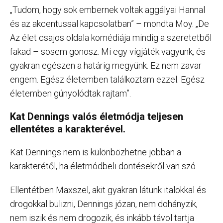
„Tudom, hogy sok embernek voltak aggályai Hannal
és az akcentussal kapcsolatban” – mondta Moy. „De
Az élet csajos oldala komédiája mindig a szeretetből
fakad – sosem gonosz. Mi egy vígjáték vagyunk, és
gyakran egészen a határig megyünk. Ez nem zavar
engem. Egész életemben találkoztam ezzel. Egész
életemben gúnyolódtak rajtam”.
Kat Dennings valós életmódja teljesen
ellentétes a karakterével.
Kat Dennings nem is különbözhetne jobban a
karakterétől, ha életmódbeli döntésekről van szó.
Ellentétben Maxszel, akit gyakran látunk italokkal és
drogokkal bulizni, Dennings józan, nem dohányzik,
nem iszik és nem drogozik, és inkább távol tartja