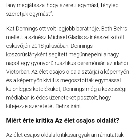
lány megjátssza, hogy szereti egymást, tényleg
szeretjük egymást”.
Kat Dennings ott volt legjobb barátnője, Beth Behrs
mellett a színész Michael Gladis színésszel kötött
esküvőjén 2018 júliusában. Dennings
koszorúslányként segített megünnepelni a nagy
napot egy gyönyörű rusztikus ceremónián az idahói
Victorban. Az élet csajos oldala sztárjai a képernyőn
és a képernyőn kívül is megosztották egymással
különleges köteléküket, Dennings még a közösségi
médiában is édes üzeneteket posztolt, hogy
kifejezze szeretetét Behrs iránt.
Miért érte kritika Az élet csajos oldalát?
Az élet csajos oldala kritikusai gyakran rámutattak