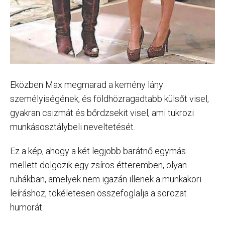
Eközben Max megmarad a kemény lány
személyiségének, és földhözragadtabb külsőt visel,
gyakran csizmát és bőrdzsekit visel, ami tükrözi
munkásosztálybeli neveltetését.
Ez a kép, ahogy a két legjobb barátnő egymás
mellett dolgozik egy zsíros étteremben, olyan
ruhákban, amelyek nem igazán illenek a munkaköri
leíráshoz, tökéletesen összefoglalja a sorozat
humorát.