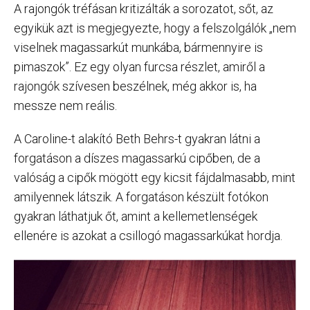
A rajongók tréfásan kritizálták a sorozatot, sőt, az
egyikük azt is megjegyezte, hogy a felszolgálók „nem
viselnek magassarkút munkába, bármennyire is
pimaszok”. Ez egy olyan furcsa részlet, amiről a
rajongók szívesen beszélnek, még akkor is, ha
messze nem reális.
A Caroline-t alakító Beth Behrs-t gyakran látni a
forgatáson a díszes magassarkú cipőben, de a
valóság a cipők mögött egy kicsit fájdalmasabb, mint
amilyennek látszik. A forgatáson készült fotókon
gyakran láthatjuk őt, amint a kellemetlenségek
ellenére is azokat a csillogó magassarkúkat hordja.