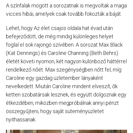
A színfalak mögött a sorozatnak is megvoltak a maga
vicces hibái, amelyek csak tovább fokozták a báját.
Lehet, hogy Az élet csajos oldala hat évad után
befejeződött, de még mindig különleges helyet
foglal el sok rajongó szívében. A sorozat Max Black
(Kat Dennings) és Caroline Channing (Beth Behrs)
életét követi nyomon, két nagyon különböző háttérrel
rendelkező nőét. Max szegénységben nőtt fel, míg
Caroline egy gazdag üzletember lányaként
nevelkedett. Miután Caroline mindent elveszít, ők
ketten szobatársak lesznek, és együtt dolgoznak egy
étkezdében, miközben megpróbálnak annyi pénzt
összegyűjteni, hogy saját süteményüzletet
nyithassanak.