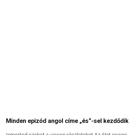
Minden epizód angol címe „és”-sel kezdődik
Ismerted ezeket a vicces részleteket Az élet csajos