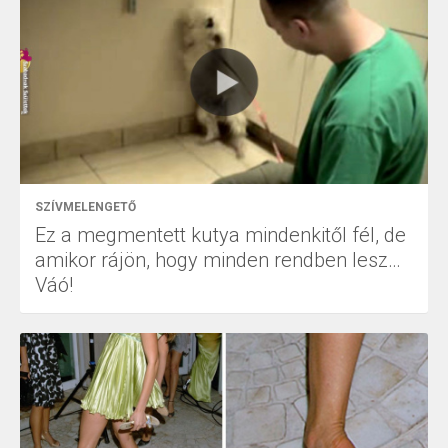
SZÍVMELENGETŐ
Ez a megmentett kutya mindenkitől fél, de
amikor rájön, hogy minden rendben lesz…
Váó!