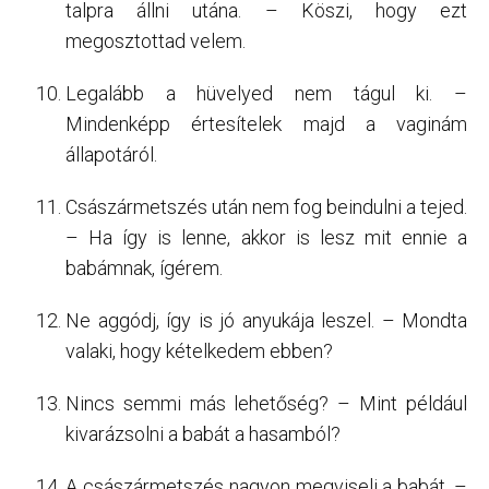
talpra állni utána. – Köszi, hogy ezt
megosztottad velem.
Legalább a hüvelyed nem tágul ki. –
Mindenképp értesítelek majd a vaginám
állapotáról.
Császármetszés után nem fog beindulni a tejed.
– Ha így is lenne, akkor is lesz mit ennie a
babámnak, ígérem.
Ne aggódj, így is jó anyukája leszel. – Mondta
valaki, hogy kételkedem ebben?
Nincs semmi más lehetőség? – Mint például
kivarázsolni a babát a hasamból?
A császármetszés nagyon megviseli a babát. –