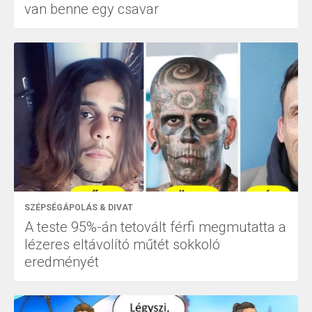
van benne egy csavar
SZÉPSÉGÁPOLÁS & DIVAT
A teste 95%-án tetovált férfi megmutatta a
lézeres eltávolító műtét sokkoló
eredményét