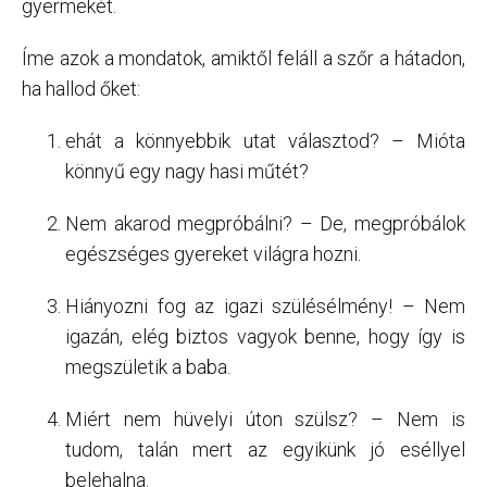
gyermekét.
Íme azok a mondatok, amiktől feláll a szőr a hátadon,
ha hallod őket:
ehát a könnyebbik utat választod? – Mióta
könnyű egy nagy hasi műtét?
Nem akarod megpróbálni? – De, megpróbálok
egészséges gyereket világra hozni.
Hiányozni fog az igazi szülésélmény! – Nem
igazán, elég biztos vagyok benne, hogy így is
megszületik a baba.
Miért nem hüvelyi úton szülsz? – Nem is
tudom, talán mert az egyikünk jó eséllyel
belehalna.