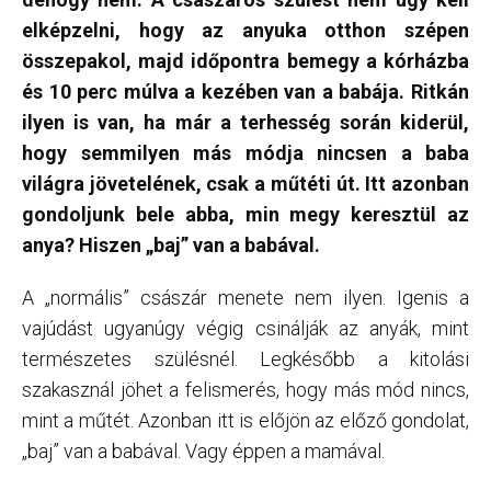
elképzelni, hogy az anyuka otthon szépen
összepakol, majd időpontra bemegy a kórházba
és 10 perc múlva a kezében van a babája. Ritkán
ilyen is van, ha már a terhesség során kiderül,
hogy semmilyen más módja nincsen a baba
világra jövetelének, csak a műtéti út. Itt azonban
gondoljunk bele abba, min megy keresztül az
anya? Hiszen „baj” van a babával.
A „normális” császár menete nem ilyen. Igenis a
vajúdást ugyanúgy végig csinálják az anyák, mint
természetes szülésnél. Legkésőbb a kitolási
szakasznál jöhet a felismerés, hogy más mód nincs,
mint a műtét. Azonban itt is előjön az előző gondolat,
„baj” van a babával. Vagy éppen a mamával.