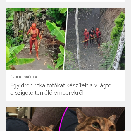
ÉRDEKESSÉGEK
Egy drón ritka fotókat készített a világtól
elszigetelten élő emberekről