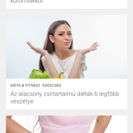
körömlakkot
DIÉTA & FITNESZ
EGÉSZSÉG
Az alacsony zsírtartalmú diéták 6 legfőbb
veszélye