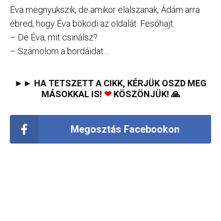
Éva megnyukszik, de amikor elalszanak, Ádám arra
ébred, hogy Éva böködi az oldalát. Fesóhajt:
– De Éva, mit csinálsz?
– Számolom a bordáidat…
►► HA TETSZETT A CIKK, KÉRJÜK OSZD MEG
MÁSOKKAL IS!
❤
KÖSZÖNJÜK! 🙏
Megosztás Facebookon