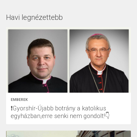
Havi legnézettebb
EMBEREK
❗Gyorshír-Újabb botrány a katolikus
egyházban,erre senki nem gondolt!👇