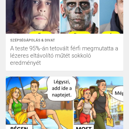
SZÉPSÉGÁPOLÁS & DIVAT
A teste 95%-án tetovált férfi megmutatta a
lézeres eltávolító műtét sokkoló
eredményét