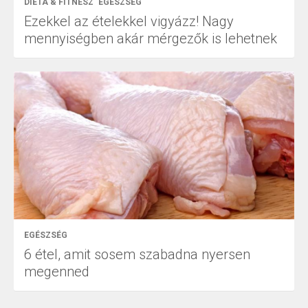
DIÉTA & FITNESZ
EGÉSZSÉG
Ezekkel az ételekkel vigyázz! Nagy
mennyiségben akár mérgezők is lehetnek
EGÉSZSÉG
6 étel, amit sosem szabadna nyersen
megenned