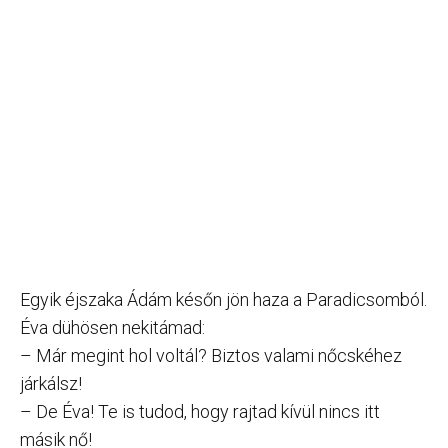
Egyik éjszaka Ádám későn jön haza a Paradicsomból.
Éva dühösen nekitámad:
– Már megint hol voltál? Biztos valami nőcskéhez
járkálsz!
– De Éva! Te is tudod, hogy rajtad kívül nincs itt
másik nő!