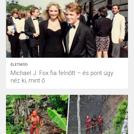
ÉLETMÓD
Michael J. Fox fia felnőtt – és pont úgy
néz ki, mint ő