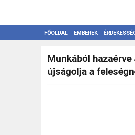
FŐOLDAL
EMBEREK
ÉRDEKESSÉ
EZOTÉRIA
Munkából hazaérve a 
újságolja a feleség