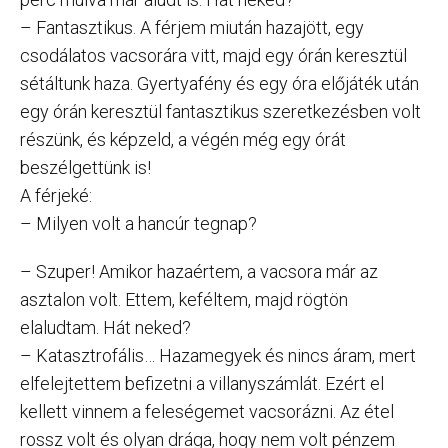
– Fantasztikus. A férjem miután hazajött, egy
csodálatos vacsorára vitt, majd egy órán keresztül
sétáltunk haza. Gyertyafény és egy óra előjáték után
egy órán keresztül fantasztikus szeretkezésben volt
részünk, és képzeld, a végén még egy órát
beszélgettünk is!
A férjeké:
– Milyen volt a hancúr tegnap?
– Szuper! Amikor hazaértem, a vacsora már az
asztalon volt. Ettem, keféltem, majd rögtön
elaludtam. Hát neked?
– Katasztrofális… Hazamegyek és nincs áram, mert
elfelejtettem befizetni a villanyszámlát. Ezért el
kellett vinnem a feleségemet vacsorázni. Az étel
rossz volt és olyan drága, hogy nem volt pénzem