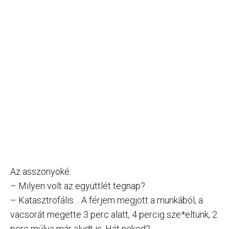
Az asszonyoké:
– Milyen volt az együttlét tegnap?
– Katasztrofális… A férjem megjött a munkából, a
vacsorát megette 3 perc alatt, 4 percig sze*eltünk, 2
perc múlva már aludt is. Hát neked?