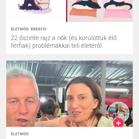
ÉLETMÓD
KREATÍV
22 őszinte rajz a nők (és körülöttük élő
férfiak) problémákkal teli életéről
ÉLETMÓD