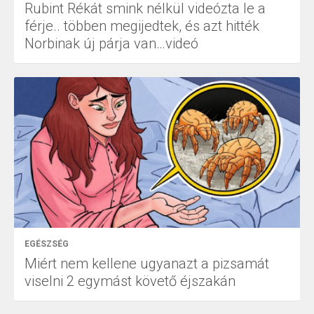
Rubint Rékát smink nélkül videózta le a
férje.. többen megijedtek, és azt hitték
Norbinak új párja van…videó
EGÉSZSÉG
Miért nem kellene ugyanazt a pizsamát
viselni 2 egymást követő éjszakán