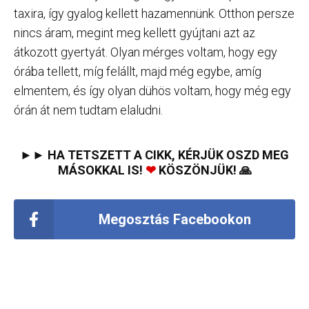
taxira, így gyalog kellett hazamennünk. Otthon persze
nincs áram, megint meg kellett gyújtani azt az
átkozott gyertyát. Olyan mérges voltam, hogy egy
órába tellett, míg felállt, majd még egybe, amíg
elmentem, és így olyan dühös voltam, hogy még egy
órán át nem tudtam elaludni.
►► HA TETSZETT A CIKK, KÉRJÜK OSZD MEG
MÁSOKKAL IS!
❤
KÖSZÖNJÜK! 🙏
Megosztás Facebookon