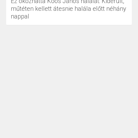
Ez okozhatta Koós János halálát: Kiderült,
műtéten kellett átesnie halála előtt néhány
nappal