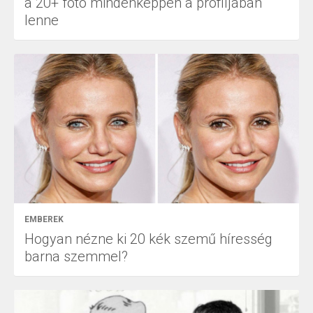
a 20+ fotó mindenképpen a profiljában
lenne
EMBEREK
Hogyan nézne ki 20 kék szemű híresség
barna szemmel?