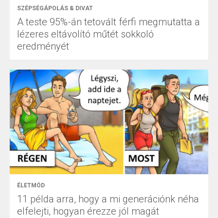
SZÉPSÉGÁPOLÁS & DIVAT
A teste 95%-án tetovált férfi megmutatta a
lézeres eltávolító műtét sokkoló
eredményét
ÉLETMÓD
11 példa arra, hogy a mi generációnk néha
elfelejti, hogyan érezze jól magát