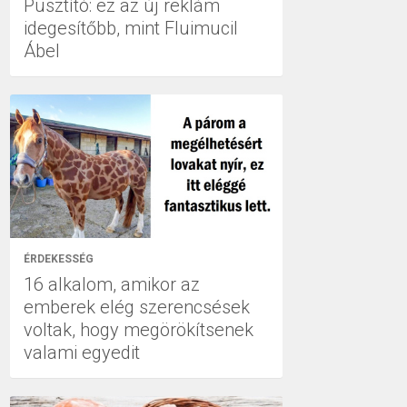
Pusztító: ez az új reklám
idegesítőbb, mint Fluimucil
Ábel
ÉRDEKESSÉG
16 alkalom, amikor az
emberek elég szerencsések
voltak, hogy megörökítsenek
valami egyedit