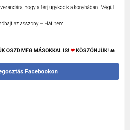
 verandára, hogy a férj ügyködik a konyhában. Végül
sóhajt az asszony – Hát nem
ÜK OSZD MEG MÁSOKKAL IS!
❤
KÖSZÖNJÜK! 🙏
gosztás Facebookon