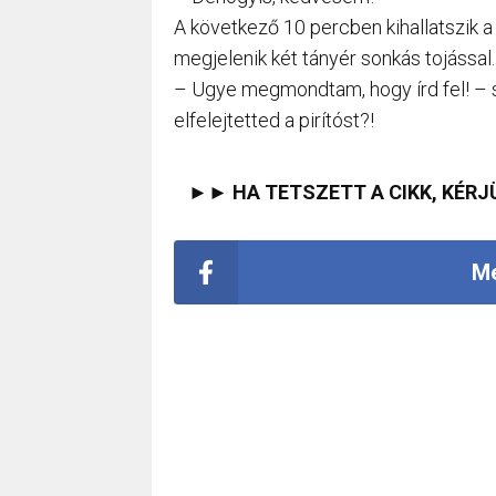
A következő 10 percben kihallatszik a
megjelenik két tányér sonkás tojással.
– Ugye megmondtam, hogy írd fel! – 
elfelejtetted a pirítóst?!
►► HA TETSZETT A CIKK, KÉRJ
Me