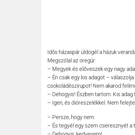
Idős házaspár üldögél a házuk verandá
Megszólal az öregúr:
– Megyek és előveszek egy nagy adag 
– Én csak egy kis adagot – válaszolja 
csokoládészirupot! Nem akarod felírn
– Dehogyis! Észben tartom. Kis adag f
– Igen, és dióreszelékkel. Nem felejte
– Persze, hogy nem.
– És tegyél egy szem cseresznyét a t
– Dehogyis, kedvesem!