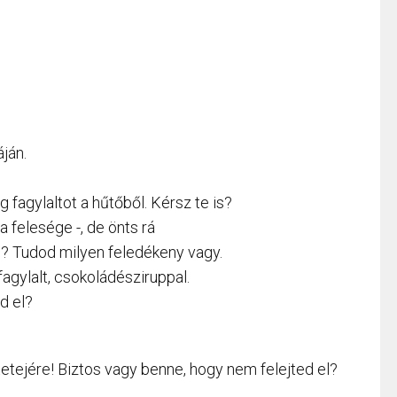
ján.
fagylaltot a hűtőből. Kérsz te is?
a felesége -, de önts rá
i? Tudod milyen feledékeny vagy.
agylalt, csokoládésziruppal.
d el?
etejére! Biztos vagy benne, hogy nem felejted el?