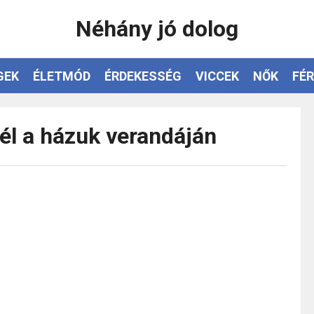
Néhány jó dolog
GEK
ÉLETMÓD
ÉRDEKESSÉG
VICCEK
NŐK
FÉR
él a házuk verandáján