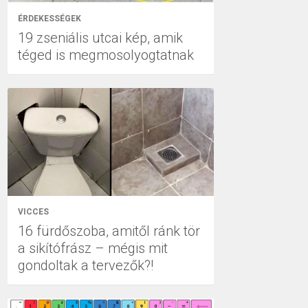
ÉRDEKESSÉGEK
19 zseniális utcai kép, amik
téged is megmosolyogtatnak
VICCES
16 fürdőszoba, amitől ránk tör
a sikítófrász – mégis mit
gondoltak a tervezők?!