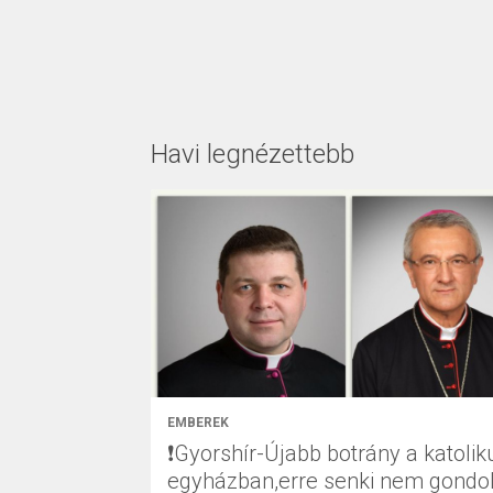
Havi legnézettebb
EMBEREK
❗Gyorshír-Újabb botrány a katolik
egyházban,erre senki nem gondol