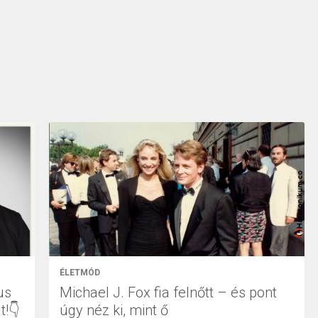
ÉLETMÓD
us
Michael J. Fox fia felnőtt – és pont
t!👇
úgy néz ki, mint ő