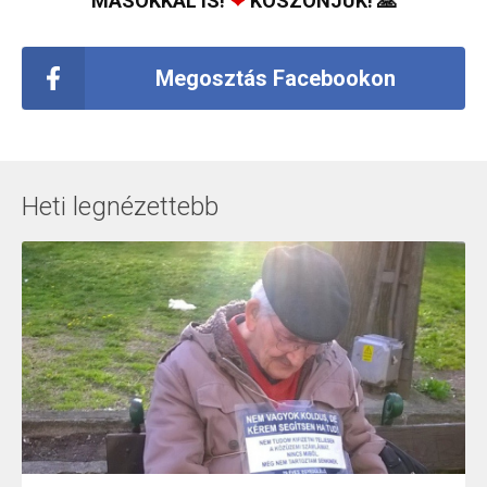
MÁSOKKAL IS!
❤
KÖSZÖNJÜK! 🙏
Megosztás Facebookon
Heti legnézettebb