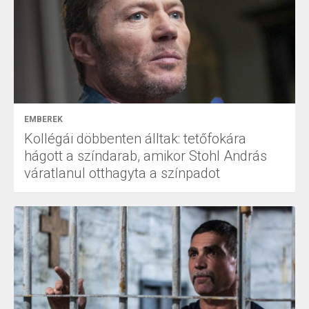
EMBEREK
Kollégái döbbenten álltak: tetőfokára
hágott a színdarab, amikor Stohl András
váratlanul otthagyta a színpadot