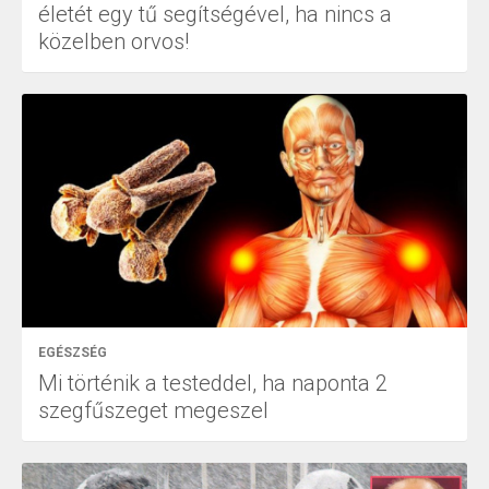
életét egy tű segítségével, ha nincs a
közelben orvos!
EGÉSZSÉG
Mi történik a testeddel, ha naponta 2
szegfűszeget megeszel