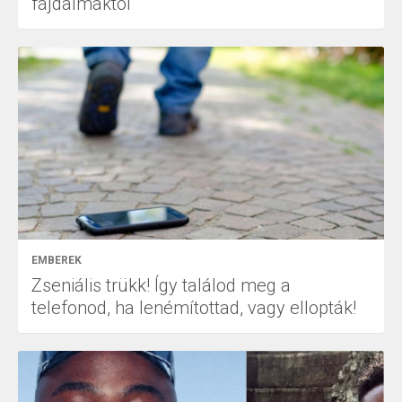
fájdalmaktól
EMBEREK
Zseniális trükk! Így találod meg a
telefonod, ha lenémítottad, vagy ellopták!