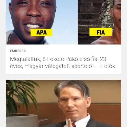
EMBEREK
Megtaláltuk, ő Fekete Pákó első fia! 23
éves, magyar válogatott sportoló ! – Fotók