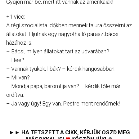
Gyűjön már be, mert itt vannak az amerikaiak!
+1 vicc:
A régi szocialista időkben mennek falura összeírni az
állatokat. Eljutnak egy nagyothalló parasztbácsi
házához is.
– Bácsi, milyen állatokat tart az udvarában?
– Hee?
– Vannak tyúkok, libák? – kérdik hangosabban.
– Mi van?
– Mondja papa, baromfija van? – kérdik tőle már
ordítva.
– Ja vagy úgy! Egy van, Pestre ment rendőrnek!
►► HA TETSZETT A CIKK, KÉRJÜK OSZD MEG