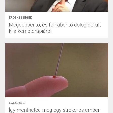
ÉRDEKESSÉGEK
Megdöbbentő, és felháborító dolog derült
ki a kemoterápiáról!
EGÉSZSÉG
Így mentheted meg egy stroke-os ember