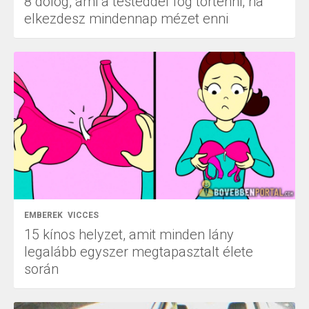
8 dolog, ami a testeddel fog történni, ha
elkezdesz mindennap mézet enni
EMBEREK
VICCES
15 kínos helyzet, amit minden lány
legalább egyszer megtapasztalt élete
során