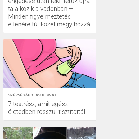
engedése után tekintetük újra
találkozik a vadonban —
Minden figyelmeztetés
ellenére túl közel megy hozzá
SZÉPSÉGÁPOLÁS & DIVAT
7 testrész, amit egész
életedben rosszul tisztítottál