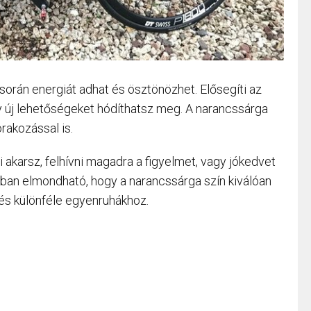
 során energiát adhat és ösztönözhet. Elősegíti az
y új lehetőségeket hódíthatsz meg. A narancssárga
órakozással is.
 akarsz, felhívni magadra a figyelmet, vagy jókedvet
ban elmondható, hogy a narancssárga szín kiválóan
 és különféle egyenruhákhoz.