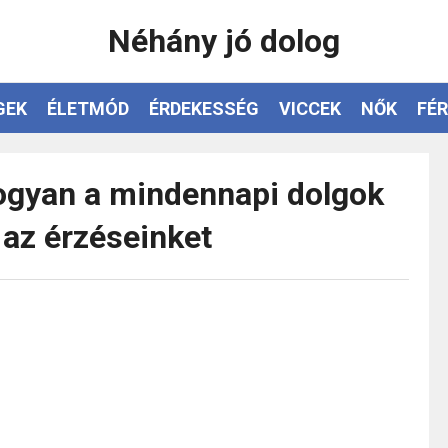
Néhány jó dolog
GEK
ÉLETMÓD
ÉRDEKESSÉG
VICCEK
NŐK
FÉR
ogyan a mindennapi dolgok
 az érzéseinket