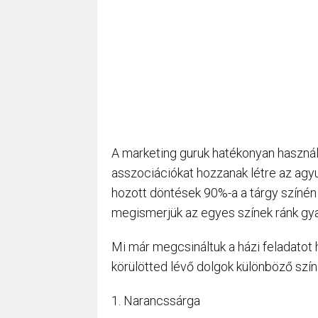
A marketing guruk hatékonyan használj
asszociációkat hozzanak létre az agy
hozott döntések 90%-a a tárgy színén a
megismerjük az egyes színek ránk gyak
Mi már megcsináltuk a házi feladatot
körülötted lévő dolgok különböző szín
1. Narancssárga