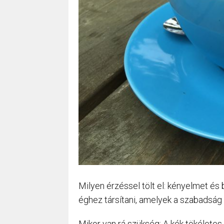
Milyen érzéssel tölt el: kényelmet és
éghez társítani, amelyek a szabadság
Mikor van rá szükség: A kék tökéletes