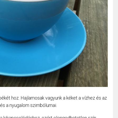
 békét hoz. Hajlamosak vagyunk a kéket a vízhez és az
 és a nyugalom szimbólumai.
 a kikapcsolódáshoz, ezért elengedhetetlen szín,