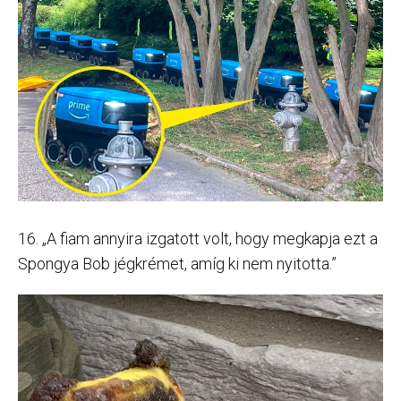
16. „A fiam annyira izgatott volt, hogy megkapja ezt a
Spongya Bob jégkrémet, amíg ki nem nyitotta.”