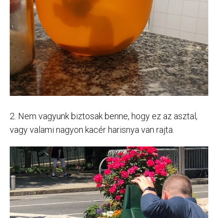
2. Nem vagyunk biztosak benne, hogy ez az asztal,
vagy valami nagyon kacér harisnya van rajta.