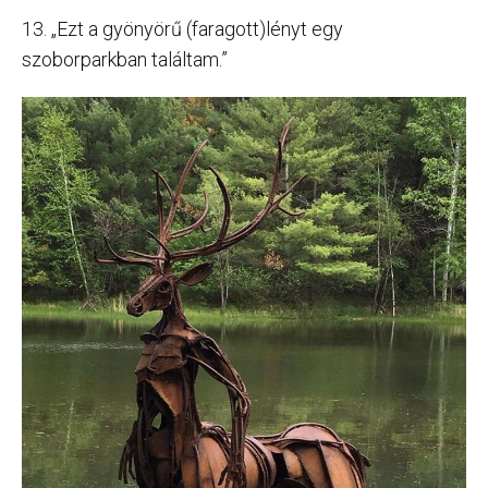
13. „Ezt a gyönyörű (faragott)lényt egy
szoborparkban találtam.”