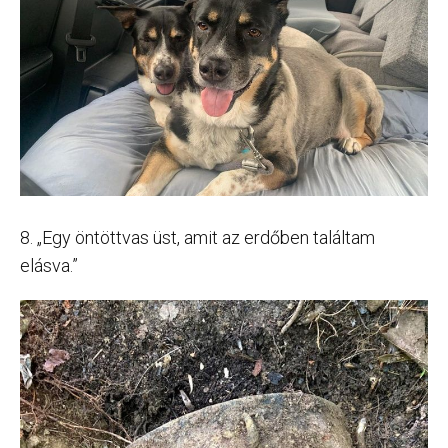
8. „Egy öntöttvas üst, amit az erdőben találtam
elásva.”