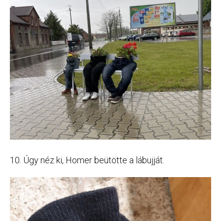
10. Úgy néz ki, Homer beütötte a lábujját.