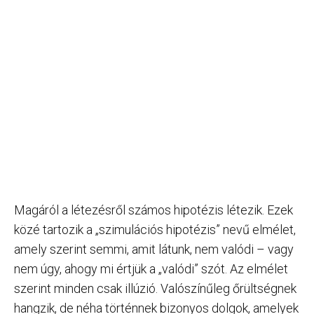
Magáról a létezésről számos hipotézis létezik. Ezek
közé tartozik a „szimulációs hipotézis” nevű elmélet,
amely szerint semmi, amit látunk, nem valódi – vagy
nem úgy, ahogy mi értjük a „valódi” szót. Az elmélet
szerint minden csak illúzió. Valószínűleg őrültségnek
hangzik, de néha történnek bizonyos dolgok, amelyek