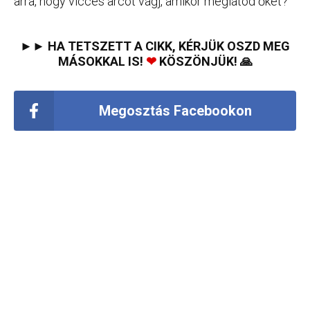
arra, hogy vicces arcot vágj, amikor meglátod őket?
►► HA TETSZETT A CIKK, KÉRJÜK OSZD MEG
MÁSOKKAL IS!
❤
KÖSZÖNJÜK! 🙏
Megosztás Facebookon