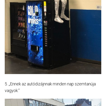
5. „Ennek az autódizájnnak minden nap szemtanúja
vagyok.”