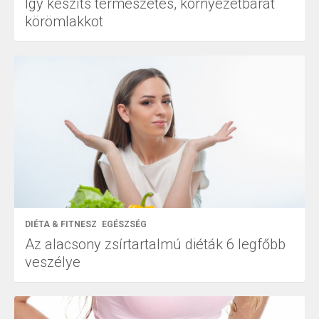
Így készíts természetes, környezetbarát
körömlakkot
DIÉTA & FITNESZ
EGÉSZSÉG
Az alacsony zsírtartalmú diéták 6 legfőbb
veszélye