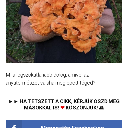
Mi a legszokatlanabb dolog, amivel az
anyatermészet valaha meglepett téged?
►► HA TETSZETT A CIKK, KÉRJÜK OSZD MEG
MÁSOKKAL IS!
❤
KÖSZÖNJÜK! 🙏
Megosztás Facebookon