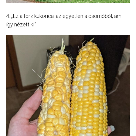
4. „Ez a torz kukorica, az egyetlen a csomóból, ami
így nézett ki”