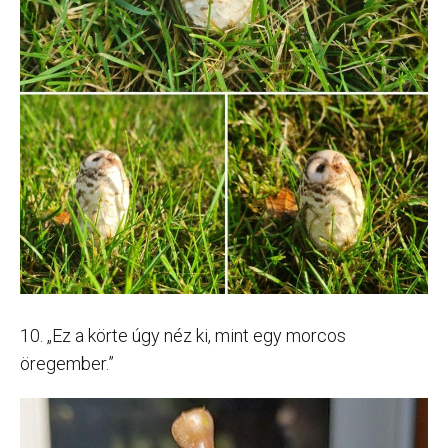
10. „Ez a körte úgy néz ki, mint egy morcos
öregember.”