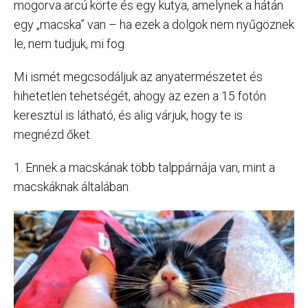
mogorva arcú körte és egy kutya, amelynek a hátán
egy „macska” van – ha ezek a dolgok nem nyűgöznek
le, nem tudjuk, mi fog.
Mi ismét megcsodáljuk az anyatermészetet és
hihetetlen tehetségét, ahogy az ezen a 15 fotón
keresztül is látható, és alig várjuk, hogy te is
megnézd őket.
1. Ennek a macskának több talppárnája van, mint a
macskáknak általában.