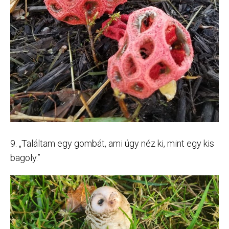
9. „Találtam egy gombát, ami úgy néz ki, mint egy kis
bagoly.”