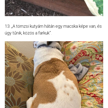
13. „A tömzsi kutyám hátán egy macska képe van, és
úgy tűnik, közös a farkuk”.