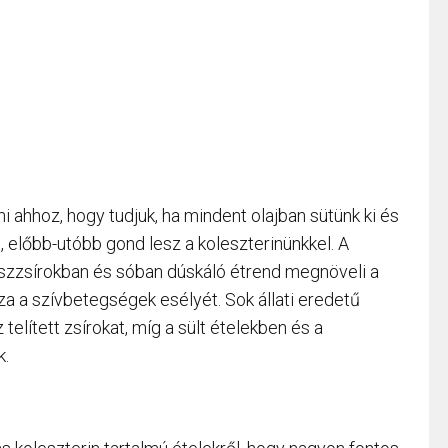
i ahhoz, hogy tudjuk, ha mindent olajban sütünk ki és
, előbb-utóbb gond lesz a koleszterinünkkel. A
ranszzsírokban és sóban dúskáló étrend megnöveli a
zza a szívbetegségek esélyét. Sok állati eredetű
telített zsírokat, míg a sült ételekben és a
k.