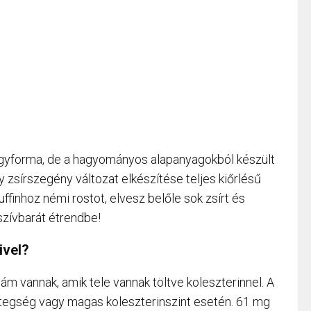
yforma, de a hagyományos alapanyagokból készült
y zsírszegény változat elkészítése teljes kiőrlésű
finhoz némi rostot, elvesz belőle sok zsírt és
 szívbarát étrendbe!
ivel?
ám vannak, amik tele vannak töltve koleszterinnel. A
etegség vagy magas koleszterinszint esetén. 61 mg