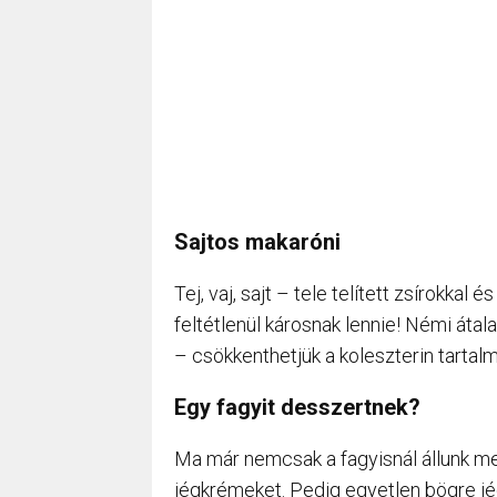
Sajtos makaróni
Tej, vaj, sajt – tele telített zsírokka
feltétlenül károsnak lennie! Némi áta
– csökkenthetjük a koleszterin tartal
Egy fagyit desszertnek?
Ma már nemcsak a fagyisnál állunk m
jégkrémeket. Pedig egyetlen bögre j