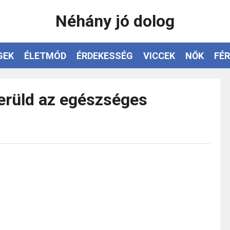
Néhány jó dolog
GEK
ÉLETMÓD
ÉRDEKESSÉG
VICCEK
NŐK
FÉR
kerüld az egészséges