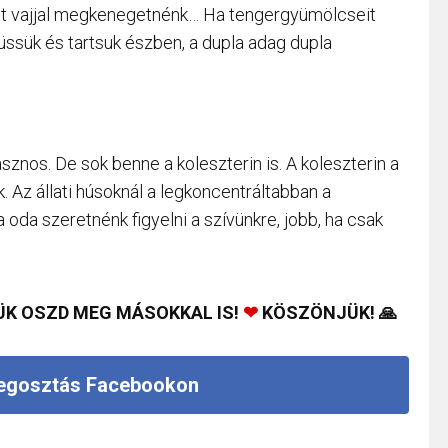
őtt vajjal megkenegetnénk… Ha tengergyümölcseit
süssük és tartsuk észben, a dupla adag dupla
sznos. De sok benne a koleszterin is. A koleszterin a
k. Az állati húsoknál a legkoncentráltabban a
 oda szeretnénk figyelni a szívünkre, jobb, ha csak
ÜK OSZD MEG MÁSOKKAL IS!
❤
KÖSZÖNJÜK! 🙏
gosztás Facebookon