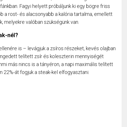
ánkban. Fagyi helyett próbáljunk ki egy bögre friss
 rost- és alacsonyabb a kalória tartalma, emellett
k, melyekre valóban szükségünk van.
ak-nél?
enére is – levágjuk a zsíros részeket, kevés olajban
ngedett telített zsír és koleszterin mennyiségét
mi más nincs is a tányéron, a napi maximális telített
n 22%-át fogjuk a steak-kel elfogyasztani.