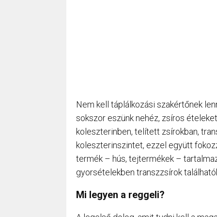
Nem kell táplálkozási szakértőnek lenn
sokszor eszünk nehéz, zsíros ételeket
koleszterinben, telített zsírokban, t
koleszterinszintet, ezzel együtt foko
termék – hús, tejtermékek – tartalmaz 
gyorsételekben transzzsírok található
Mi legyen a reggeli?