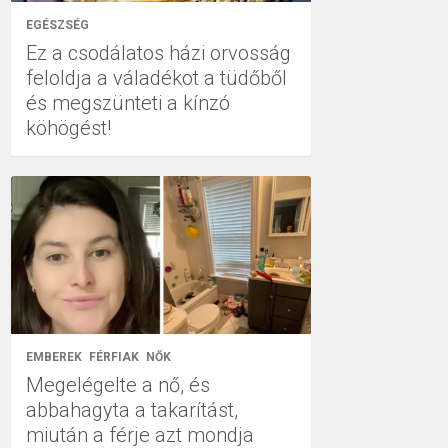
EGÉSZSÉG
Ez a csodálatos házi orvosság
feloldja a váladékot a tüdőből
és megszünteti a kínzó
köhögést!
EMBEREK
FÉRFIAK
NŐK
Megelégelte a nő, és
abbahagyta a takarítást,
miután a férje azt mondja