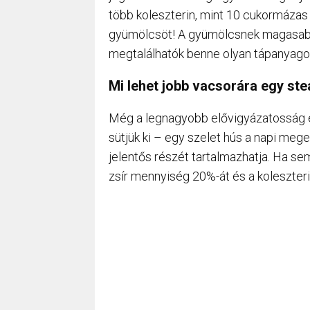
több koleszterin, mint 10 cukormázas f
gyümölcsöt! A gyümölcsnek magasabb a
megtalálhatók benne olyan tápanyago
Mi lehet jobb vacsorára egy ste
Még a legnagyobb elővigyázatosság ell
sütjük ki – egy szelet hús a napi mege
jelentős részét tartalmazhatja. Ha sem
zsír mennyiség 20%-át és a koleszteri