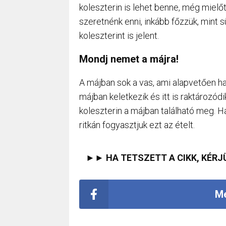
koleszterin is lehet benne, még miel
szeretnénk enni, inkább főzzük, mint 
koleszterint is jelent.
Mondj nemet a májra!
A májban sok a vas, ami alapvetően ha
májban keletkezik és itt is raktározódi
koleszterin a májban található meg. Ha
ritkán fogyasztjuk ezt az ételt.
►► HA TETSZETT A CIKK, KÉRJ
Me