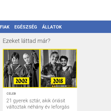
FIAK
EGÉSZSÉG
ÁLLATOK
Ezeket láttad már?
CELEB
21 gyerek sztár, akik óriásit
változtak néhány év leforgás