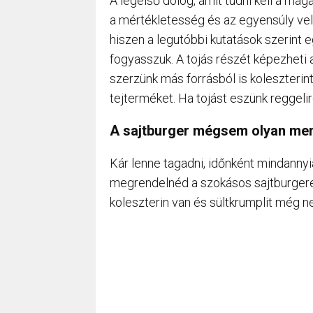
A legelső dolog, amit tudni kell a mag
a mértékletesség és az egyensúly velü
hiszen a legutóbbi kutatások szerint 
fogyasszuk. A tojás részét képezheti 
szerzünk más forrásból is koleszteri
tejterméket. Ha tojást eszünk reggeli
A sajtburger mégsem olyan me
Kár lenne tagadni, időnként mindanny
megrendelnéd a szokásos sajtburgere
koleszterin van és sültkrumplit még n