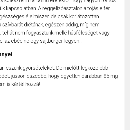
as koleszterin tartalmú ételekről, hogy nagyon fontos
k kapcsolatban. A reggelizőasztalon a tojás elfér,
egészséges élelmiszer, de csak korlátozottan
a szívbarát diétának, egészen addig, míg nem
nt, tehát nem fogyasztunk mellé húsféleséget vagy
re, az ebéd ne egy sajtburger legyen…
nnyei
ian eszünk gyorsételeket. De mielőtt legközelebb
det, jusson eszedbe, hogy egyetlen darabban 85 mg
em is kértél hozzá!