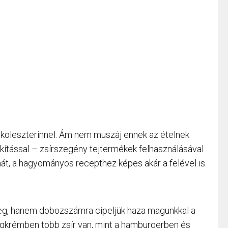
l és koleszterinnel. Ám nem muszáj ennek az ételnek
lakítással – zsírszegény tejtermékek felhasználásával
mát, a hagyományos recepthez képes akár a felével is.
eg, hanem dobozszámra cipeljük haza magunkkal a
égkrémben több zsír van, mint a hamburgerben és