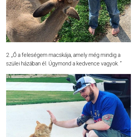
2. „Ő a feleségem macskája, amely még mindig a
szülei házában él. Úgymond a kedvence vagyok. ”