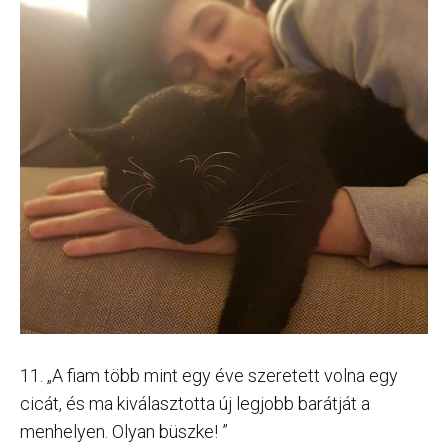
11. „A fiam több mint egy éve szeretett volna egy
cicát, és ma kiválasztotta új legjobb barátját a
menhelyen. Olyan büszke! ”