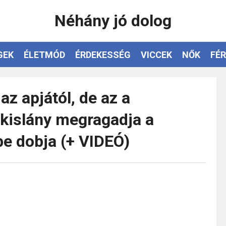
Néhány jó dolog
GEK
ÉLETMÓD
ÉRDEKESSÉG
VICCEK
NŐK
FÉR
az apjától, de az a
 kislány megragadja a
be dobja (+ VIDEÓ)