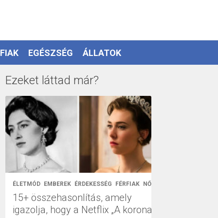
FIAK
EGÉSZSÉG
ÁLLATOK
Ezeket láttad már?
ÉLETMÓD
EMBEREK
ÉRDEKESSÉG
FÉRFIAK
NŐK
15+ összehasonlítás, amely
igazolja, hogy a Netflix „A korona”