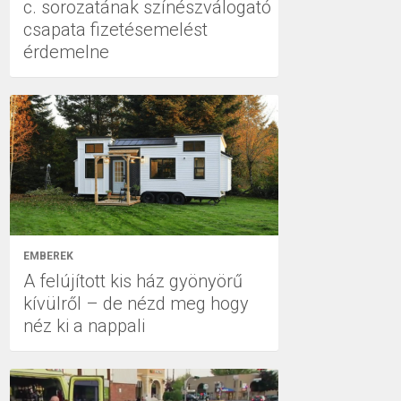
c. sorozatának színészválogató
csapata fizetésemelést
érdemelne
EMBEREK
A felújított kis ház gyönyörű
kívülről – de nézd meg hogy
néz ki a nappali