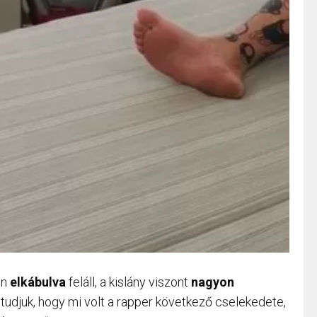
en
elkábulva
feláll, a kislány viszont
nagyon
udjuk, hogy mi volt a rapper következő cselekedete,