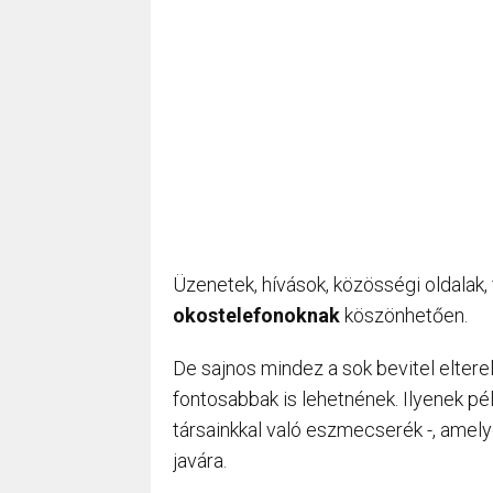
Üzenetek, hívások, közösségi oldalak
okostelefonoknak
köszönhetően.
De sajnos mindez a sok bevitel eltere
fontosabbak is lehetnének. Ilyenek pé
társainkkal való eszmecserék -, amel
javára.