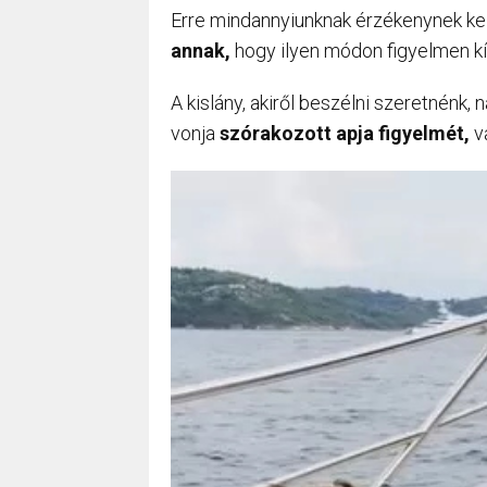
Erre mindannyiunknak érzékenynek kell
annak,
hogy ilyen módon figyelmen kí
A kislány, akiről beszélni szeretnénk, n
vonja
szórakozott apja figyelmét,
va