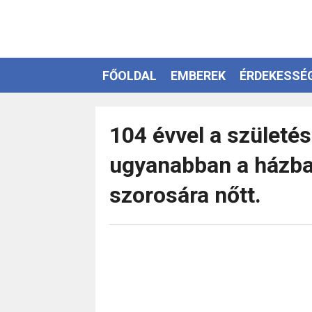
FŐOLDAL
EMBEREK
ÉRDEKESSÉ
EZOTÉRIA
104 évvel a születé
ugyanabban a házban
szorosára nőtt.