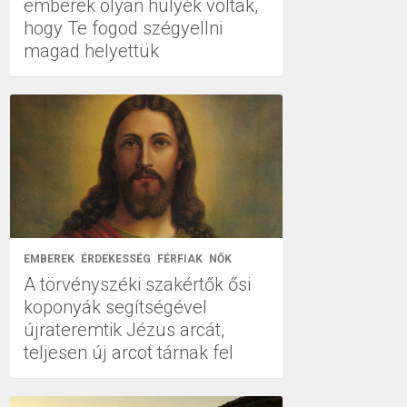
emberek olyan hülyék voltak,
hogy Te fogod szégyellni
magad helyettük
EMBEREK
ÉRDEKESSÉG
FÉRFIAK
NŐK
A törvényszéki szakértők ősi
koponyák segítségével
újrateremtik Jézus arcát,
teljesen új arcot tárnak fel