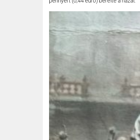
pennyért (0,44 euró) bérelte a házat.