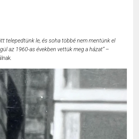
itt telepedtünk le, és soha többé nem mentünk el
gül az 1960-as években vettük meg a házat”
–
lnak.