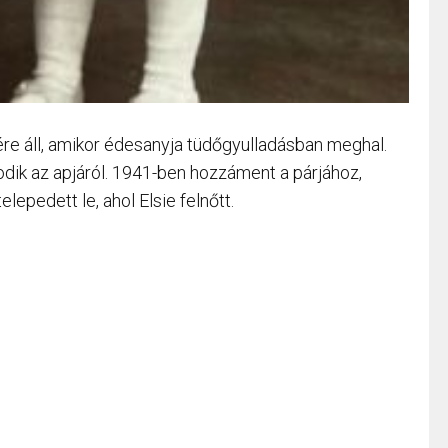
jére áll, amikor édesanyja tüdőgyulladásban meghal.
dik az apjáról. 1941-ben hozzáment a párjához,
elepedett le, ahol Elsie felnőtt.