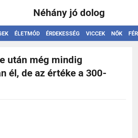
Néhány jó dolog
GEK
ÉLETMÓD
ÉRDEKESSÉG
VICCEK
NŐK
FÉR
se után még mindig
 él, de az értéke a 300-