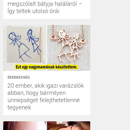
megszólalt bátyja haláláról –
Így teltek utolsó órái
ÉRDEKESSÉG
20 ember, akik igazi varázslók
abban, hogy bármilyen
ünnepséget felejthetetlenné
tegyenek