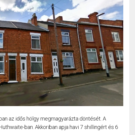
jában az idős hölgy megmagyarázta döntését. A
Huthwaite-ban. Akkoriban apja havi 7 shillingért és 6