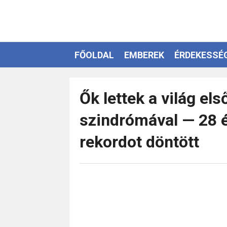
FŐOLDAL
EMBEREK
ÉRDEKESSÉ
EZOTÉRIA
Ők lettek a világ el
szindrómával — 28 
rekordot döntött