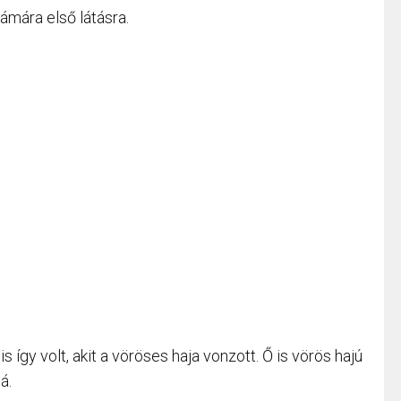
zámára első látásra.
 így volt, akit a vöröses haja vonzott. Ő is vörös hajú
á.