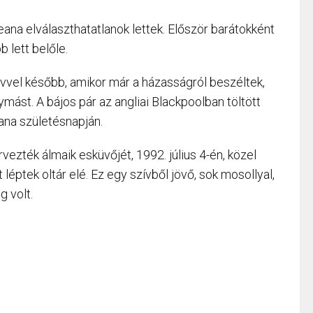
eana elválaszthatatlanok lettek. Először barátokként
b lett belőle.
évvel később, amikor már a házasságról beszéltek,
mást. A bájos pár az angliai Blackpoolban töltött
ana születésnapján.
ezték álmaik esküvőjét, 1992. július 4-én, közel
léptek oltár elé. Ez egy szívből jövő, sok mosollyal,
g volt.