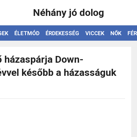
Néhány jó dolog
GEK
ÉLETMÓD
ÉRDEKESSÉG
VICCEK
NŐK
FÉR
ső házaspárja Down-
évvel később a házasságuk