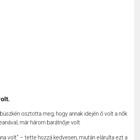
olt.
h büszkén osztotta meg, hogy annak idején ő volt a nők
anával, már három barátnője volt.
na volt” – tette hozzá kedvesen, miután elárulta ezt a