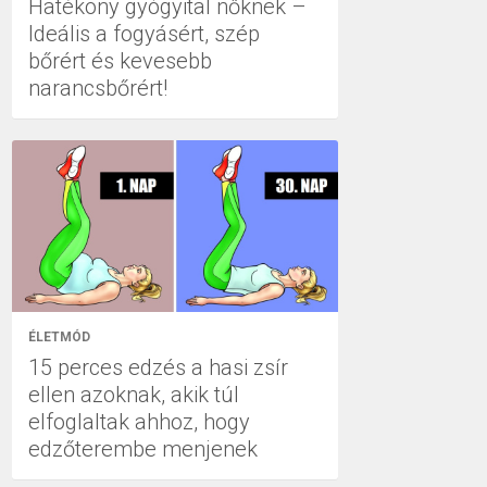
Hatékony gyógyital nőknek –
Ideális a fogyásért, szép
bőrért és kevesebb
narancsbőrért!
ÉLETMÓD
15 perces edzés a hasi zsír
ellen azoknak, akik túl
elfoglaltak ahhoz, hogy
edzőterembe menjenek