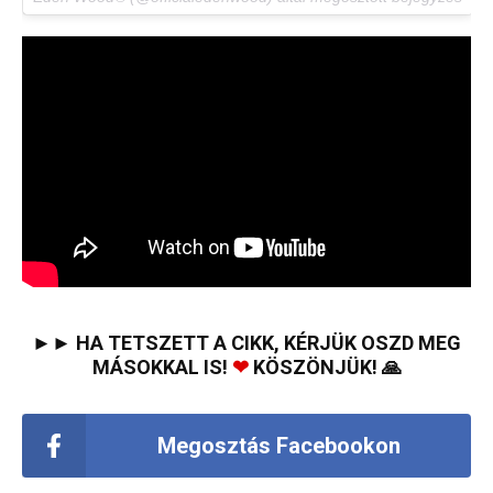
►► HA TETSZETT A CIKK, KÉRJÜK OSZD MEG
MÁSOKKAL IS!
❤
KÖSZÖNJÜK! 🙏
Megosztás Facebookon