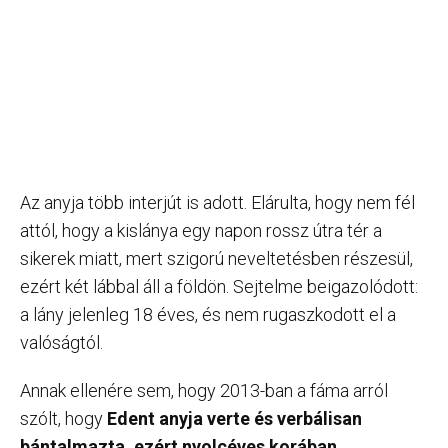
Az anyja több interjút is adott. Elárulta, hogy nem fél
attól, hogy a kislánya egy napon rossz útra tér a
sikerek miatt, mert szigorú neveltetésben részesül,
ezért két lábbal áll a földön. Sejtelme beigazolódott:
a lány jelenleg 18 éves, és nem rugaszkodott el a
valóságtól.
Annak ellenére sem, hogy 2013-ban a fáma arról
szólt, hogy
Edent anyja verte és
verbálisan
bántalmazta
, ezért nyolcéves korában