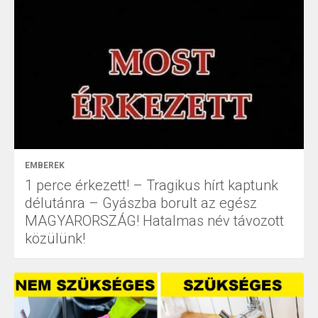
EMBEREK
1 perce érkezett! – Tragikus hírt kaptunk
délutánra – Gyászba borult az egész
MAGYARORSZÁG! Hatalmas név távozott
közülünk!