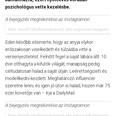
pszichológus vette kezelésbe.
A bejegyzés megtekintése az Instagramon
Eden Wood® (@officialedenwood) által megosztott bejegyzés
Eden később elismerte, hogy az anyja olykor
erőszakosan viselkedett és túlzásba vitte a
versenyeztetést. Felnőtt fejjel a saját lábára állt. 10
éve otthagyta a kifutók világát, manapság pedig
céltudatosan halad a saját útján. Leérettségizett és
modellkedni kezdett. Meghatározó influencer
szeretne lenni, és igen jó úton is halad, hiszen már 75
ezer követője van – írja a DailyMail.
A bejegyzés megtekintése az Instagramon
Eden Wood® (@officialedenwood) által megosztott bejegyzés