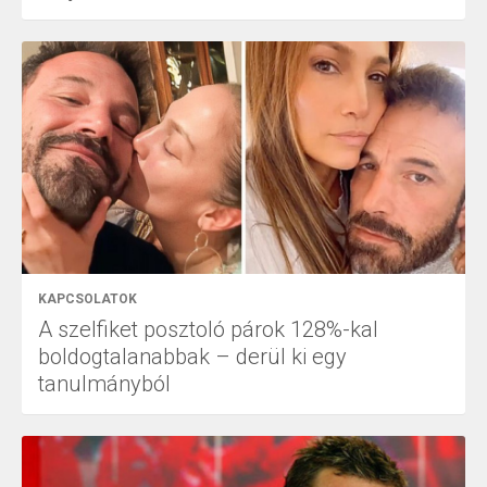
KAPCSOLATOK
A szelfiket posztoló párok 128%-kal
boldogtalanabbak – derül ki egy
tanulmányból