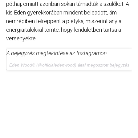
póthaj, emiatt azonban sokan támadták a szülőket. A
kis Eden gyerekkorában mindent beleadott, ám
nemrégiben felreppent a pletyka, miszerint anyja
energiaitalokkal tömte, hogy lendületben tartsa a
versenyekre.
A bejegyzés megtekintése az Instagramon
Eden Wood® (@officialedenwood) által megosztott bejegyzés