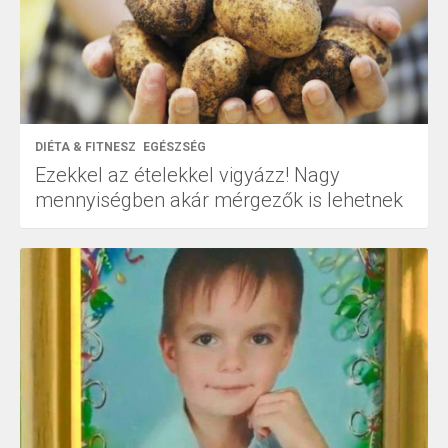
DIÉTA & FITNESZ
EGÉSZSÉG
Ezekkel az ételekkel vigyázz! Nagy
mennyiségben akár mérgezők is lehetnek