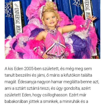
A kis Eden 2005-ben született, és még meg sem
tanult beszélni és járni, ő máris a kifutókon találta
magát. Édesanyja nagyon hamar meglátta benne azt,
ami a sztárt sztárrá teszi, és úgy gondolta, azért
született Eden, hogy csilloghasson. Ezért már
babakorában jöttek a sminkek, a miniruhák és a