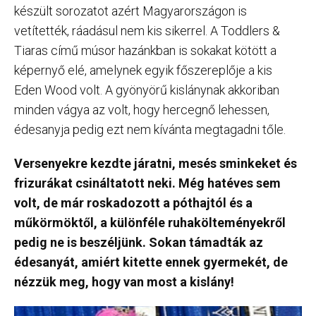
készült sorozatot azért Magyarországon is
vetítették, ráadásul nem kis sikerrel. A Toddlers &
Tiaras című músor hazánkban is sokakat kötött a
képernyő elé, amelynek egyik főszereplője a kis
Eden Wood volt. A gyönyörű kislánynak akkoriban
minden vágya az volt, hogy hercegnő lehessen,
édesanyja pedig ezt nem kívánta megtagadni tőle.
Versenyekre kezdte járatni, mesés sminkeket és
frizurákat csináltatott neki. Még hatéves sem
volt, de már roskadozott a póthajtól és a
műkörmöktől, a különféle ruhakölteményekről
pedig ne is beszéljünk. Sokan támadták az
édesanyát, amiért kitette ennek gyermekét, de
nézzük meg, hogy van most a kislány!