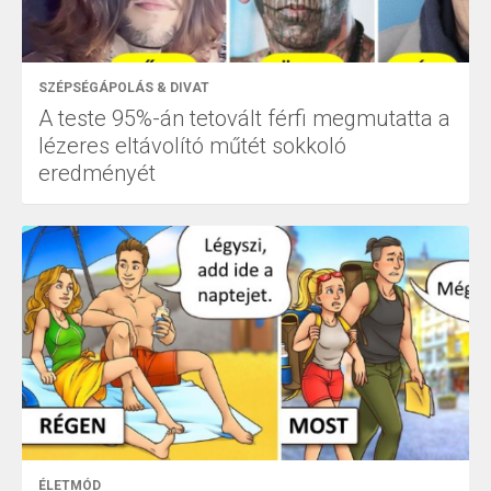
SZÉPSÉGÁPOLÁS & DIVAT
A teste 95%-án tetovált férfi megmutatta a
lézeres eltávolító műtét sokkoló
eredményét
ÉLETMÓD