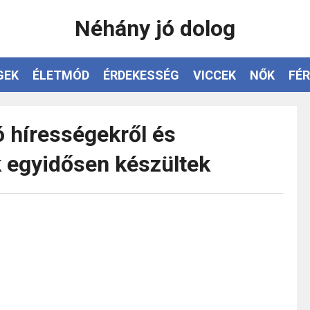
Néhány jó dolog
GEK
ÉLETMÓD
ÉRDEKESSÉG
VICCEK
NŐK
FÉR
ó hírességekről és
 egyidősen készültek