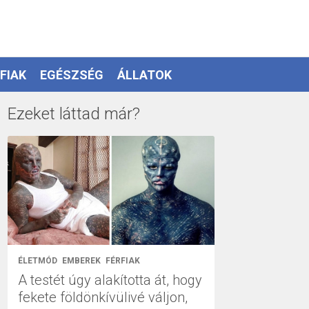
FIAK
EGÉSZSÉG
ÁLLATOK
Ezeket láttad már?
ÉLETMÓD
EMBEREK
FÉRFIAK
A testét úgy alakította át, hogy
fekete földönkívülivé váljon,