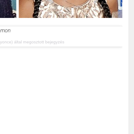
ramon
once) által megosztott bejegyzés