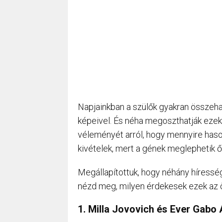
Napjainkban a szülők gyakran összeha
képeivel. És néha megoszthatják ezek
véleményét arról, hogy mennyire haso
kivételek, mert a gének meglephetik ők
Megállapítottuk, hogy néhány híress
nézd meg, milyen érdekesek ezek az 
1. Milla Jovovich és Ever Gabo